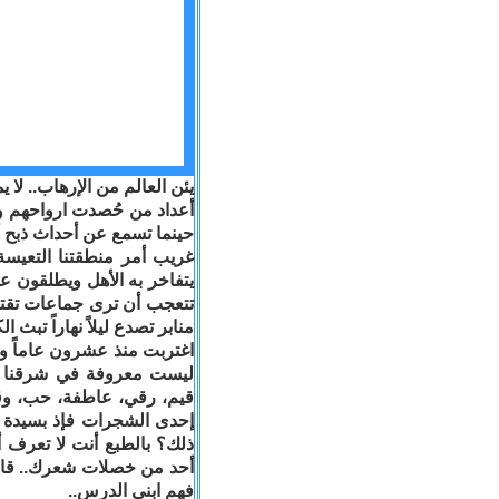
يئن العالم من الإرهاب.. لا 
أعداد من حُصدت ارواحهم وم
حينما تسمع عن أحداث ذبح أ
غريب أمر منطقتنا التعيسة 
يتفاخر به الأهل ويطلقون عل
تتعجب أن ترى جماعات تقتل 
منابر تصدع ليلاً نهاراً تبث ا
اغتربت منذ عشرون عاماً و
ليست معروفة في شرقنا التع
قيم، رقي، عاطفة، حب، وقبو
إحدى الشجرات فإذ بسيدة 
ذلك؟ بالطبع أنت لا تعرف أ
أحد من خصلات شعرك.. قالت 
فهم ابني الدرس
..