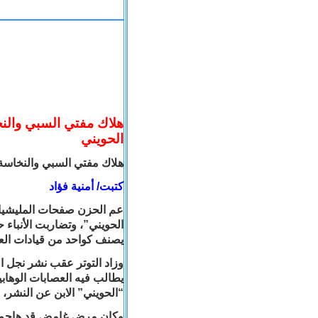
هلاك مفتي السبي والنخا
الحويني
كتبت/ أمنية فؤاد
عم الحزن صفحات المليشيات 
الحويني”، وتضاربت الأنباء
يصنف كواحد من قيادات الع
وزاد التوتر عقب نشر نجل ال
يطالب فيه العصابات الوهابية
“الحويني” الابن عن النشر،