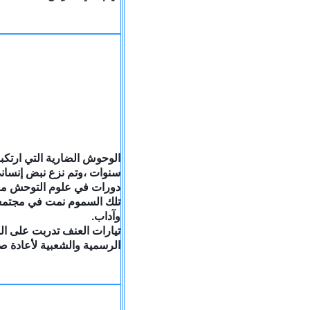
ا
لوحوش الضارية التي ارتك
سنوات ،وتم نزع نبض إنساني 
دورات في علوم التوحش مغل
تلك السموم نمت في مجتمعن
وآداب.
تيارات العنف تدربت على ال
الرسمية والشعبية لأعادة صي