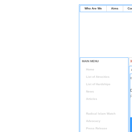
Who Are We
Aims
Co
MAIN MENU
Home
List of Atrocities
List of Hardships
D
News
P
Articles
Arabic Articles
Radical Islam Watch
Advocacy
Press Release