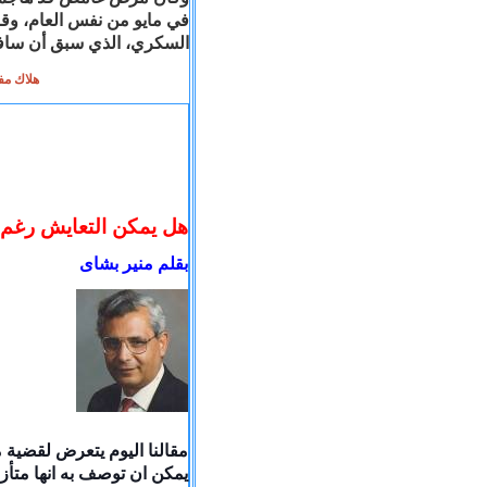
في مايو من نفس العام، وقا
السكري، الذي سبق أن سافر لأل
Read more
هل يمكن التعايش رغم 
بقلم منير بشاى
مقالنا اليوم يتعرض لقضية 
يمكن ان توصف به انها متأز