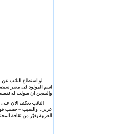
لو استطاع النائب عن م
اسم المولود فى مصر سيصبح
والسجن ان سولت له نفسه اخت
النائب يعكف الان على اعد
عربى. والسبب – حسب قوله- 
العربية يغيّر من ثقافة المج