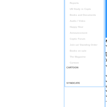
Reports
UN Study re Copts
Books and Documents
Audio / Video
Happy Hour
Announcement
Coptic Forum
Join us/ Standing Order
Books on sale
The Magazine
Cartoon
CARTOON
SYNDICATE