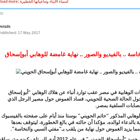
Read more: أسماء الأبناء وتداعياتها الخطيرة
etails
Published: 17 May 2017
سة .. بالفيديو والصور .. نهاية غامضة للوهابي أبوإسحاق
الوهابية في مصر عقب توارد أنباء عن هلاك الوهابي “أبو إسحاق
 حول الحالة الصحية للحويني، فساد الغموض حول مصير الرجل الذي
صابات السلفية بمصر.
وهابي المذكور “حاتم الحويني” بوستا منذ أيام على صفحته بالفيسبوك
 بالدعاء لوالده، مؤكدا أن حالته في بالغ الخطورة، ليتوقف بعدها
 مما يزيد الغموض حول نهاية من يلقب بـ”مفتي السبي والنخاسة”.
وكان مرض غامض قد هاجم جسد “أبوإسحاق الحويني” في عام 2012 أدى الى تلف كبده وبتر سا