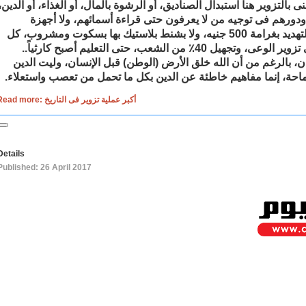
نى بالتزوير هنا استبدال الصناديق، أو الرشوة بالمال، أو الغذاء، أو الدين،
ودورهم فى توجيه من لا يعرفون حتى قراءة أسمائهم، ولا أجهزة
الكمبيوتر حول اللجان، ولا التهديد بغرامة 500 جنيه، ولا بشنط بلاستيك بها بسكوت ومشروب، كل
هذا لا يعنينى بقدر ما يرعبنى تزوير الوعى، وتجهيل 40٪ من الشعب، حتى التعليم أصبح كارثياً..
، بالرغم من أن الله خلق الأرض (الوطن) قبل الإنسان، وليت الدين
، إنما مفاهيم خاطئة عن الدين بكل ما تحمل من تعصب واستعلاء.
Read more: أكبر عملية تزوير فى التاريخ
Details
Published: 26 April 2017