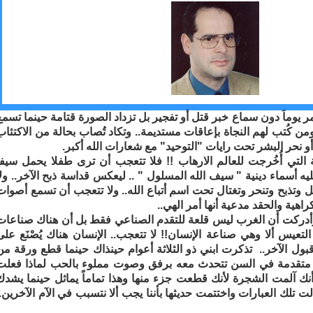
يمر يوماَ دون سماع خبر قتل أو تفجير بل تزداد الصورة قتامة حينما تسمع
ن كُتب لهم النجاة بإعاقات مستديمة.. وتكاد تُصاب بحالة من الاكتئاب
و نحر البشر تحت رايات "التوحيد" مع شعارات الله أكبر
.
التي أُخُرجت للعالم الارهاب !! فلا تتعجب أن ترى طفلا يحمل سيفاً
يه أسماء دينية " سيف الله المسلول " .. ليعكس قداسة ذبح الآخر.. ولا
وتذبح وتنحر وتغتال تحت اسم أتباع الله.. ولا تتعجب أن تسمع أصوات
لكراهية والحقد مدعية أنها أمر الهي
..
أدركت أن الغرب ليس قلعة للتقدم الصناعي فقط بل أن هناك صناعات
يس ألا وهي صناعة الإنسان!! لا تتعجب.. الإنسان هناك يُصْنَع على
ل الآخر.. تذكرت ابني ذو الثلاثة أعوام حينذاك حينما قطع ورقة من
متقدمة في السن تتحدث معه برفق وصوت مملوء بالحب لماذا فعلت
نك آلمت الشجرة لأنك قطعت جزء منها وهذا تماماً يماثل حينما يشدك
تلك العبارات واختتمت حديثها بأننا يجب ألا نتسبب في الآم الآخرين..