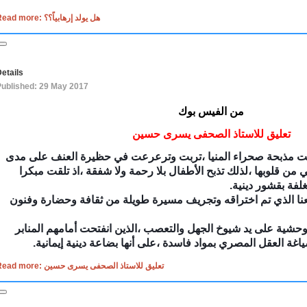
Read more: هل يولد إرهابياً؟؟
etails
Published: 29 May 2017
من الفيس بوك
تعليق للاستاذ الصحفى يسرى حسين
بت مذبحة صحراء المنيا ،تربت وترعرعت في حظيرة العنف على مدى
من قلوبها ،لذلك تذبح الأطفال بلا رحمة ولا شفقة ،اذ تلقت مبكرا
فة بقشور دينية.
ا الذي تم اختراقه وتجريف مسيرة طويلة من ثقافة وحضارة وفنون
وحشية على يد شيوخ الجهل والتعصب ،الذين انفتحت أمامهم المنابر
اغة العقل المصري بمواد فاسدة ،على أنها بضاعة دينية إيمانية.
Read more: تعليق للاستاذ الصحفى يسرى حسين