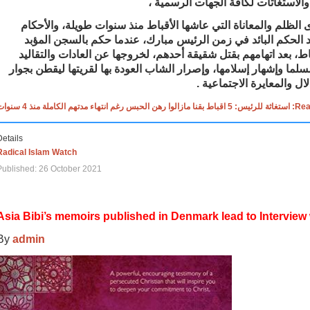
 والاستغاثات لكافة الجهات الرسمية
لم والمعاناة التي عاشها الأقباط منذ سنوات طويلة، والأحكام
الحكم البائد في زمن الرئيس مبارك، عندما حكم بالسجن المؤبد
غال الشاقة على 6 أقباط، بعد اتهامهم بقتل شقيقة أحدهم، لخروجها عن العادات والتقاليد
لما وإشهار إسلامها، وإصرار الشاب العودة بها لقريتها ليقطن بجوار
ذلال والمعايرة الاجتماعية
Read more: م الكاملة منذ 4 سنوات
Details
Radical Islam Watch
Published: 26 October 2021
Asia Bibi’s memoirs published in Denmark lead to Interview
By
admin