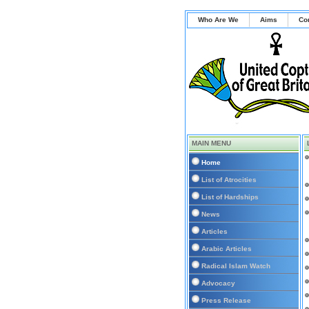
Who Are We
Aims
Co
MAIN MENU
Home
List of Atrocities
List of Hardships
News
Articles
Arabic Articles
Radical Islam Watch
Advocacy
Press Release