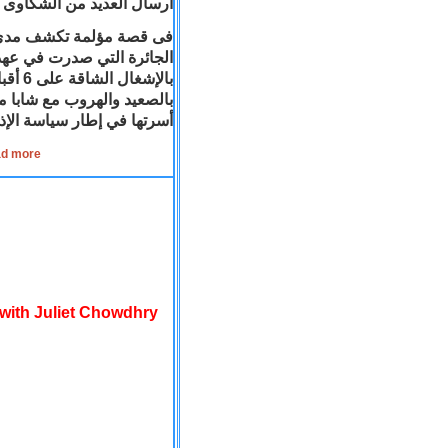
ارسال العديد من الشكاوى ،
فى قصة مؤلمة تكشف مدى الظ
الجائرة التي صدرت في عهد 
بالإش
بالصعيد والهروب مع شابا مس
أسرتها في إطار سياسة الإ .
استغاثة للرئيس: 5 اقباط بقنا مازالوا رهن الحبس رغم انتهاء مدته
 with Juliet Chowdhry