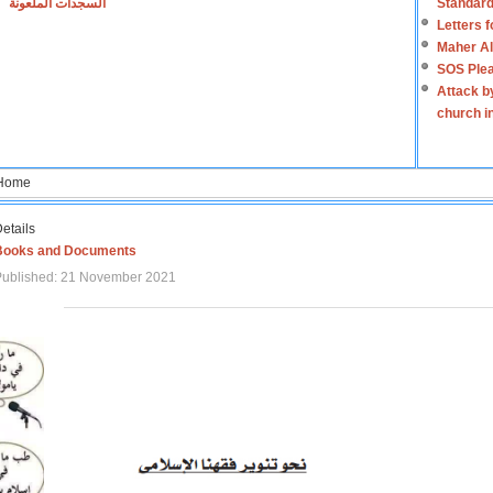
السجدات الملعونة
Standard
Letters 
Maher Al
SOS Plea
Attack b
church i
Home
etails
Books and Documents
Published: 21 November 2021