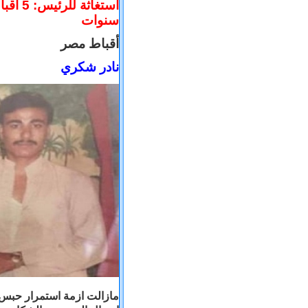
سنوات
أقباط مصر
نادر شكري