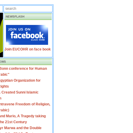
NEWSFLASH
Join EUCOHR on face book
EWS
 Bonn conference for Human
rabic"
gyptian Organization for
ights
 Created Sunni Islamic
m
travene Freedom of Religion,
rabic)
nd Mario, A Tragedy taking
 the 21st Century
yr Marwa and the Double