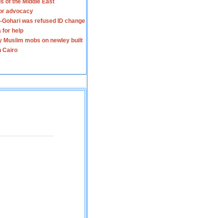
s of the Middle East
for advocacy
-Gohari was refused ID change
 for help
y Muslim mobs on newley built
n Cairo