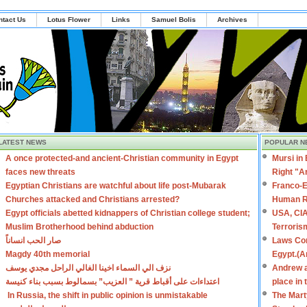
ntact Us
Lotus Flower
Links
Samuel Bolis
Archives
LATEST NEWS
POPULAR N
A once protected-and ancient-Christian community in Egypt
Mursi in
faces new threats
Right "A
Egyptian Christians are watchful about life post-Mubarak
Franco-E
Churches attacked and Christians arrested?
Human R
Egypt officials abetted kidnappers of Christian college student;
USA, CIA
Muslim Brotherhood behind abduction
Terroris
صار الحب انساناً
Laws Con
Magdy 40th memorial
Egypt.(A
نزف الي السماء اخينا الغالي الراحل مجدي يوسف
Andrew a
اعتداءات على أقباط قرية ” العزيب” بسمالوط بسبب بناء كنيسة
place in
In Russia, the shift in public opinion is unmistakable
The Mart