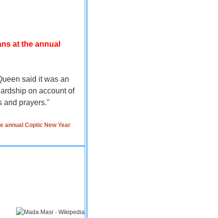
ns at the annual
 Queen said it was an
hardship on account of
ts and prayers."
he annual Coptic New Year