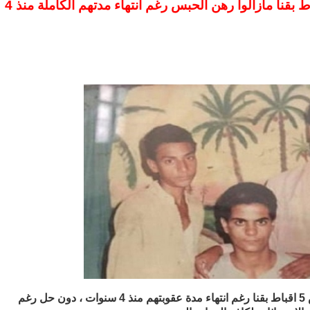
استغاثة للرئيس: 5 اقباط بقنا مازالوا رهن الحبس رغم انتهاء مدتهم الكاملة منذ 4
مازالت ازمة استمرار حبس 5 اقباط بقنا رغم انتهاء مدة عقوبتهم منذ 4 سنوات ، دون حل رغم