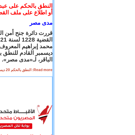
أو اطلاع على ملف القض
مدى مصر
قررت دائرة جنح أمن الد
ديسمبر القادم للنطق ب
الباقر، لـ«مدى مصر».
Read more: النطق بالحكم 20 ديسمبر، بعد محاكمة دون مرافعة أو اطلاع على ملف القضية