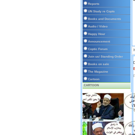
Reports
UN Study re Copts
Books and Documents
Audio / Video
Happy Hour
Announcement
Coptic Forum
Join us/ Standing Order
D
Books on sale
The Magazine
Cartoon
CARTOON