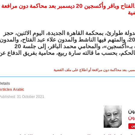
النطق بالحكم على عبدالفتاح وباقر وأكسجين 20 ديسمبر بعد محا
ية
ولة طوارئ، بمحكمة القاهرة الجديدة، اليوم الاثنين، حجز
القضية 1228 لسنة 2021، والمتهم فيها الناشط والمدون علاء عبد الفتاح، والمدون
محمد إبراهيم المعروف بـ«أكسجين»، والمحامي محمد الباقر، إلى جلسة 20
الحكم، بحسب ما قالته سارة ربيع، محامية بفريق الدفاع عن
Details
Articles Arabic
Published: 31 October 2021