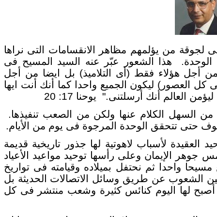
قة من يؤلمهم مظاهر الانقسامات التى نراها
لوحدة. هذا الشعور عبّر عنه السيد المسيح فى
ن أجل هؤلاء فقط (أى التلاميذ) بل ايضا من أجل
 كل العصور) ليكون الجميع واحدا كما أنك أنت ايها
ؤمن العالم أنك أرسلتنى." يوحنا 17: 20
 السهل الكلام عنها ولكن من الصعب تنفيذها.
فوف حتى تتحقق الوحدة المرجوة فى يوم من الأيام.
قيدة لأسباب لاهوتية لها جذور تاريخية قديمة
مس جوهر الإيمان وعلى رأسها توحيد مواعيد الأعياد
سيحا واحدا ثم نحتفل بميلاده وقيامته فى تواريخ
ين الشعوب عن طريق وسائل الاتصالات الحديثة بل
 أصبح لها اليوم كنائس كثيرة وشعب منتشر فى كل