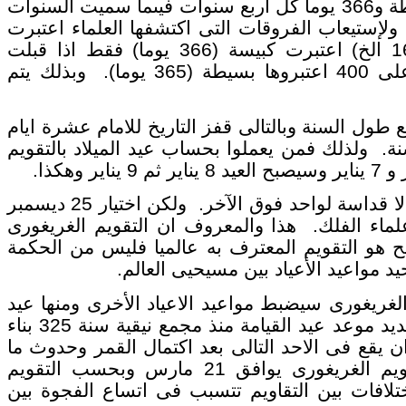
اعتبروا السنة 365 يوما فى السنوات البسيطة و366 يوما كل اربع سنوات فيىما سميت السنوات
يسة (وهى التى تقبل القسمة على 4). ولإستيعاب الفروقات التى اكتشفها العلماء اعتبرت
السنوات القرنية (مثل 1200- 1400- 1600 الخ) اعتبرت كبيسة (366 يوما) فقط اذا قبلت
القسمة على 400 وان لم تقبل القسمة على 400 اعتبروها بسيطة (365 يوما). وبذلك يتم
ل السنة وبالتالى قفز التاريخ للامام عشرة ايام
نة 1582 وزاد التاريخ يوما كل 128 سنة. ولذلك فمن يعملوا بحساب عيد الميلاد بالتقويم
25 ديسمبر و 7 يناير رقمان حسابيان لا قداسة لواحد فوق الآخر. ولكن اختيار 25 ديسمبر
لماء الفلك. هذا والمعروف ان التقويم الغريغورى
ح هو التقويم المعترف به عالميا فليس من الحكمة
يد مواعيد الأعياد بين مسيحيى العالم.
يغورى سيضبط مواعيد الاعياد الأخرى ومنها عيد
القيامة وسيساعد على توحيدها. وقد تم تحديد موعد عيد القيامة منذ مجمع نيقية سنة 325 بناء
 يقع فى الاحد التالى بعد اكتمال القمر وحدوث ما
يسمى الاعتدال الربيعى الذى حسب التقويم الغريغورى يوافق 21 مارس وبحسب التقويم
ريل. ولذلك فالاختلافات بين التقاويم تتسبب فى اتساع الفجوة بين