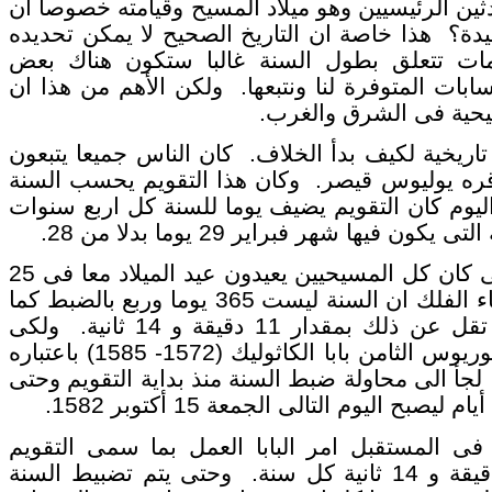
ن الرئيسيين وهو ميلاد المسيح وقيامته خصوصا ان
يدة؟ هذا خاصة ان التاريخ الصحيح لا يمكن تحديده
لومات تتعلق بطول السنة غالبا ستكون هناك بعض
ات المتوفرة لنا ونتبعها. ولكن الأهم من هذا ان
سيحية فى الشرق والغرب.
يخية لكيف بدأ الخلاف. كان الناس جميعا يتبعون
 أقره يوليوس قيصر. وكان هذا التقويم يحسب السنة
افة ربع اليوم كان التقويم يضيف يوما للسنة كل اربع سنوات
طوال سنوات العمل بالتقويم اليوليانى كان كل المسيحيين يعيدون عيد الميلاد معا فى 25
ديسمبر. ولكن فى سنة 1582 اكتشف علماء الفلك ان السنة ليست 365 يوما وربع بالضبط كما
هو معمول به فى التقويم اليوليانى ولكنها تقل عن ذلك بمقدار 11 دقيقة و 14 ثانية. ولكى
يصحح هذا الخطأ فى التقويم لجأ البابا غريغوريوس الثامن بابا الكاثوليك (1572- 1585) باعتباره
لجأ الى محاولة ضبط السنة منذ بداية التقويم وحتى
تقبل امر البابا العمل بما سمى التقويم
الغريغورى وهو 365 يوما وربع تنقص 11 دقيقة و 14 ثانية كل سنة. وحتى يتم تضبيط السنة