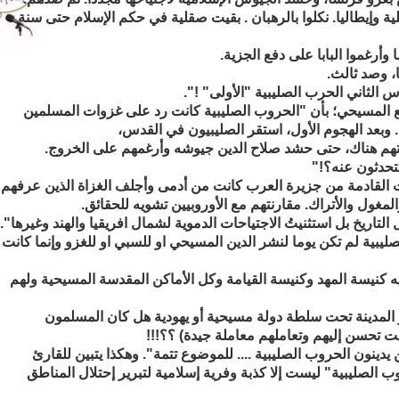
 صقلية وإيطاليا. نكلوا بالرهبان . بقيت صقلية في حكم الإسلام حتى سنة
ع المسيحي؛ بأن "الحروب الصليبية كانت رد على غزوات المسلمين
 وبعد الهجوم الأول، استقر الصليبيون في القدس،
تهم هناك، حتى حشد صلاح الدين جيوشه وأرغمهم على الخروج.
تحدثون عنه؟!"
ت القادمة من جزيرة العرب كانت من أدمى وأجلف الغزاة الذين عرفهم
المغول والأتراك. مقارنتهم مع الأوروبيين تشويه للحقائق.
لتاريخ بل استثنيتُ الاجتياحات الدموية لشمال افريقيا والهند وغيرها".
صليبية لم تكن يوما لنشر الدين المسيحي او للسبي او للغزو وإنما كانت
 كنيسة المهد وكنيسة القيامة وكل الأماكن المقدسة المسيحية ولهم
 المدينة تحت سلطة دولة مسيحية أو يهودية هل كان المسلمون
ت تحسن إليهم وتعاملهم معاملة جيدة) ؟؟!!!
 يدينون الحروب الصليبية .... للموضوع تتمة". وهكذا يتبين للقارئ
ب الصليبية" ليست إلا كذبة وفرية إسلامية لتبرير إحتلال المناطق