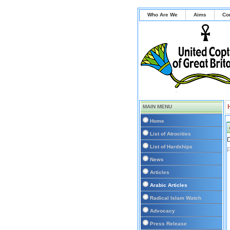
Who Are We
Aims
Co
MAIN MENU
Home
List of Atrocities
D
List of Hardships
P
News
Articles
Arabic Articles
Radical Islam Watch
Advocacy
Press Release