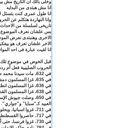
وخلى بالك ان التاريخ مش بي
انا مش هبتدى من البدايه
انا طول عمرى كنت بتسئل لي
وانا النهاردة هتكلم عن الح
تاريخى لسلسلة من الاحداث
بس علشان نعرف الموضوع بعي
الاخرى وهنبتدى نعرض الموضو
الاخر علشان تعرف هو بيفكر ا
انا لقيت عبارة فى احد المو
.
قبل الخوض في موضوع تلك ا
الحروب الصليبية فعل أم رد
في 632، مات سيدنا محمد صلى الله عليه.
في 635، غزا المسلمون دمشق المسيحية.
في 636، غزا المسلمون انطاكيا المسيحية.
في 638، غزا المسلمون القدس والاسكندرية المسيحيتين.
في 650، وصلت جيوش ا
العبيد كـ"سبايا" و"جواري".
في 711، غزوا اسبانيا، وبحلول 715 كانوا قد اجتاحوا معظمها.
في 717، حاصروا القسطنطينية، وتم صدهم.
في 730، غزوا فرنسا، حتى أوقفهم شارل مارتيل بمدينة تور.
في 792، نادى حاكم الاندلس بغزو فرنسا، وحشد الجيوش الإسلامية لاجتياحها مجددا. تم صدهم.