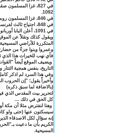
في 827، غزا المسلمون
1092.
في 846، غزا المسلمون روما وأرغموا البابا على دفع الجزية.
في 848، اجتياح ثالث لفرنسا، وصد ثالث.
في 1091، أعلن البابا أوربانوس الثاني الحرب الصليبية "الأولى" !".
ويقول كذلك ونقلاً عن الموق
المتكررة للأراضي المسيحية.
وعمروا وبنوا جزءً من حضار
فأي نهب للخيرات هذا الذي ت
ويضيف الموقع أيضاً "القوا
التاريخ، بنفس همجية التتار و
وفي هذا السرد لم اذكر كامل ا
وأخيراً يقول؛ "إن الحروب ال
(بالاضافة لما سبق ذكره)
لتحرير بيت المقدس الذي فيه
كل الحق في ذلك ....
وهنا لنفترض مثلا أن مكة أو
سيسكتون عنها (حتى ولو كان
إنه سؤال لكل الاصدقاء الذين
الكريم بأن ما دعيت بـ"الحرو
المسيحية.