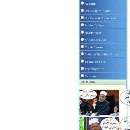
Reports
UN Study re Copts
Books and Documents
Audio / Video
Happy Hour
Announcement
Coptic Forum
Join us/ Standing Order
Books on sale
The Magazine
Cartoon
CARTOON