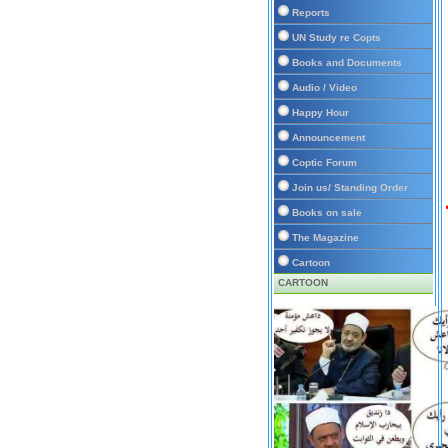
Reports
UN Study re Copts
Books and Documents
Audio / Video
Happy Hour
Announcement
Coptic Forum
Join us/ Standing Order
Books on sale
The Magazine
Cartoon
CARTOON