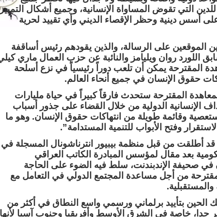
لدين التي تقوض المساواة الإنسانية، وجميع أشكال التمييز
ى أسس دينية وحظر الإقصاء الديني وأي تقييد لحرية
نيين الموقعين على الرسالة، والذين يقودهم رئيس أساقفة
سابق اللورد روان ويليامز والنائبة عن حزب العمال ماري كيلي
دة المقترحة يمكن أن تلعب دوراً رئيسياً في نزع أسلحة
ات حقوق الإنسان في جميع أنحاء العالم.
معاهدة المقترحة ستحدث فارقاً كبيراً في حياة مليارات
اف الإنسانية الدولية من خلال القضاء على جذور أسباب
ستعصية وقائمة طويلة من انتهاكات حقوق الإنسان. وهو ما
لاستقرار وفتح الأبواب للتنمية المستدامة”.
ة قد أطلقت من قبل منظمة بيبيور انترناشونال المسجلة في
كومية بعد مقال لمؤسس المبادرة الكاتب العراقي
في صحيفة الإندبندنت، سلط فيه الضوء على الحاجة
لمقترحة من أجل مساعدة المجتمع الدولي في التعامل مع
والمستقبلية.
 الحين بتأييد برلماني ورسمي واسع النطاق في أكثر من
ير جدا، خاصة في الشرق الأوسط وأفريقيا وجنوب آسيا لأنها