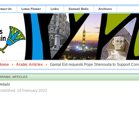
ntact Us
Lotus Flower
Links
Samuel Bolis
Archives
Home
Arabic Articles
Gamal Eid requests Pope Shenouda to Support Convert
ARABIC ARTICLES
etails
ublished: 16 February 2022