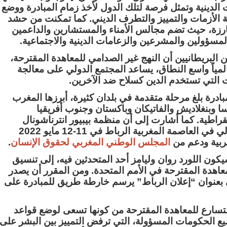
لدينية وتمثل فرصة لتلك الدول لأخذ زمام المبادرة ووضع
ة الأزمات والتمييز والتطرف الديني. كما تمكنت من حشد
ارزة، حيث تضم مجالس الأمناء والمستشارين والداعمين
 المسؤولين والمشرعين والزعامات الدينية والاجتماعية.
 البريطانيين أن النهج غير الصدامي للمعاهدة المقترحة،
لمياً واسع النطاق، يساعد المجتمع الدولي على معالجة
 التي تستخدم الدين كسلاح ضد الآخرين.
بادرة بلغ مرحلة متقدمة في بلدان كثيرة، أبرزها المغرب
مسا وبنغلاديش والفاتيكان وباكستان وجنوب أفريقيا
قراطية. كما أشارت إلى أن منظمة بيبيور انترناشونال
تستعد لتنظيم مؤتمر دولي في العاصمة المغربية الرباط في 11-12 مايو 2022
ربية ودعم من
المجلس
الوطني
المغربي
لحقوق
الإنسان
.
كون اللورد روان وليامز أحد المتحدثين فيه، إلى تنسيق
معاهدة المقترحة في الأمم المتحدة. ومن المقرر أن يصدر
 بعنوان “إعلان الرباط” يرسم خارطة طريق للمبادرة على
المتسارع للمعاهدة المقترحة من كونها تسعى لوضع قواعد
يع الحكومات المسؤولة، التي ترفض التمييز بين البشر على