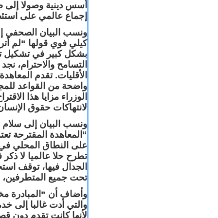
أسس دينية وصولا إلى 
إجماع عالمي على استئ
ونسب البيان الصحفي إلى 
كيلي فوي قولها “لم أتر
بشكل كبير في تشكيل توج
التسامح والاحترام، نجد 
الأقليات. تقدم المعاهد
واضحة من القواعد للمج
الوزراء مزايا هذا الاقت
لانتهاكات حقوق الإنسان 
ونسب البيان إلى سلام س
“المعاهدة المقترحة تعتم
على النطاق المحلي في أ
تطرح حلا عالميا لا ذكر 
الجدال فيها، توقف اس
تحت جميع المتطرفين، ال
وأضاف أن “المبادرة مخت
والتي أدت غالبا إلى خ
لأنها كانت تقدم دون قص