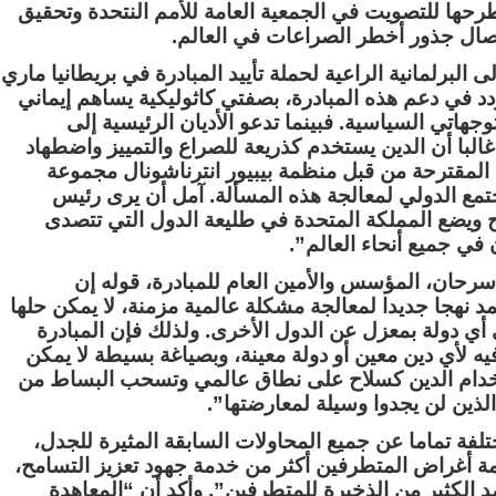
طرحها للتصويت في الجمعية العامة للأمم النتحدة وتحقيق
صال جذور أخطر الصراعات في العالم.
البرلمانية الراعية لحملة تأييد المبادرة في بريطانيا ماري
دد في دعم هذه المبادرة، بصفتي كاثوليكية يساهم إيماني
هاتي السياسية. فبينما تدعو الأديان الرئيسية إلى
غالبا أن الدين يستخدم كذريعة للصراع والتمييز واضطهاد
ة المقترحة من قبل منظمة بيبيور انترناشونال مجموعة
تمع الدولي لمعالجة هذه المسألة. آمل أن يرى رئيس
راح ويضع المملكة المتحدة في طليعة الدول التي تتصدى
في جميع أنحاء العالم”.
رحان، المؤسس والأمين العام للمبادرة، قوله إن
د نهجا جديدا لمعالجة مشكلة عالمية مزمنة، لا يمكن حلها
ي دولة بمعزل عن الدول الأخرى. ولذلك فإن المبادرة
فيه لأي دين معين أو دولة معينة، وبصياغة بسيطة لا يمكن
تخدام الدين كسلاح على نطاق عالمي وتسحب البساط من
ذين لن يجدوا وسيلة لمعارضتها”.
لفة تماما عن جميع المحاولات السابقة المثيرة للجدل،
دمة أغراض المتطرفين أكثر من خدمة جهود تعزيز التسامح،
د الكثير من الذخيرة للمتطرفين”. وأكد أن “المعاهدة