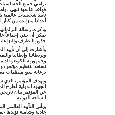
تراعي جميع الحساسيات ا
قواعد عالمية تنهي دوام
تأييد شخصيات عالمية ب
أعدادا متزايدة من كبار
وذكرت رسالة البرلمانيين
يمكن أن يبني إجماعاً عا
جذور التطرف والنزاعات
وأشارت إلى أن تأييد الم
وبريطانيا وإيطاليا والن
وجمهورية الكونغو الديم
برعاية سبع منظمات مغ
ويهدف المؤتمر، الذي سي
الجهود الدولية لطرح ال
عن المؤتمر بيان تاريخي
الساحة الدولية.
ويأتي التأييد العالمي 
عادلة وشاملة تؤيدها جم