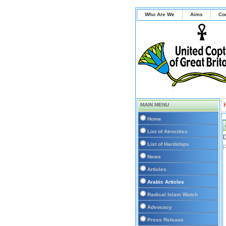
Who Are We
Aims
Co
MAIN MENU
Home
List of Atrocities
D
List of Hardships
P
News
Articles
Arabic Articles
Radical Islam Watch
Advocacy
Press Release