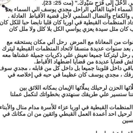
يرِ. اُدْخُلْ إِلَى فَرَحِ سَيِّدِكَ." (مت 25: 23).
لسماء اخينا الغالي الراحل مجدي يوسف الي السماء بعد
الكفاح والنضال السلمي لأجل قضية الأقباط العادلة .
لمنظمات القبطية في اوربا كان قلبا نابضا حبا للكل كان
هب كان مثل سيدة يعزي يواسي الكل بلا كلل ولا ملل كان
وات من المعاناة مع المرض رحل ألي مكان يستحقه مع
ل بعد سنوات عديدة منسقا لاتحاد المنظمات القبطية ليترك
 رحل ليتركنا جميعا نعيش علي ذكريات جميلة عشناها معه
اقش قضايا عديدة من قضايا اضطهاد الأقباط.
قي داخل قلوبنا جميعا بل داخل كل من قابله ، مجدي سوف
فك ، مجدي يوسف كان عظيما في حبه في إخلاصه في
ا الحزن لرحيلك يملّائها الإيمان بمكانه اللائق بين
أننا سنسير علي طريقك سنهتدي بخطواتك لنكمل عملنا
لمنظمات القبطية في اوربا عزاء للأسرة مدام منال والأبناء
 لرحيل احد أعمدة العمل القبطي واثقين من ان مكانك في
يسين