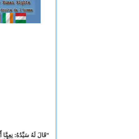
"قَالَ لَهُ سَيِّدُهُ: نِعِمَّا أ