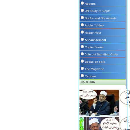
Reports
UN Study re Copts
Books and Documents
Audio / Video
Happy Hour
Announcement
Coptic Forum
Join us/ Standing Order
Books on sale
The Magazine
Cartoon
CARTOON