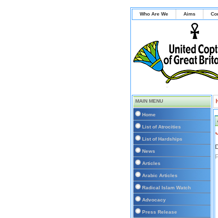
Who Are We
Aims
Co
MAIN MENU
Home
List of Atrocities
List of Hardships
D
News
Articles
Arabic Articles
Radical Islam Watch
Advocacy
Press Release