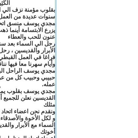
الْكَثِ
بقلوب مؤمنة نزف الي ا
سنوات عديدة من العمل و
مجدي يوسف منسق اتحاد ا
يزرع الابتسامة أينما ذ
عنون للحب والعطاء
رحل الي السماء بعد سن
الأبرار والقديسين ، رح
فراغا في العمل القبطي
وأيام سهرنا معا فيها نن
مجدي يوسف الراحل البا
حبيبي وحبيب كل من عر
عمله.
مجدي يوسف بقلوب يملّائه
القديسين نعلن للجميع 
مثلك
ونقدم نحن اعضاء اتحاد ا
و لكل الأخوة والأصدقاء
السماء مع الأبرار والقد
أخوتك