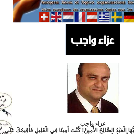
عزاء واج
ب
َيُّهَا الْعَبْدُ الصَّالِحُ الأَمِينُ! كُنْتَ أَمِينًا فِي الْقَلِيلِ فَأُقِيمُكَ عَلَى