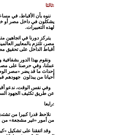
ثالثا:
ننوه بأن الأقباط، في مساعي
يشكلون في داخل مصر أو خار
لهذه التعبيرات.
يتركز دورنا في اتجاهين متر
مصر، تلتزم بالمعايير العالم
أقباط الداخل على تحقيق مطا
ونقوم بهذا الدور بشفافية وب
عملنا، وفي حرصنا على مصر وع
إحداث ما قد يضر «مصر الوطن
أحيانا من يبذلون جهودهم في 
وفي نفس الوقت، ندعو أقباط 
عن طريق تكثيف الجهود السلمي
رابعا:
نلاحظ قدرا كبيرا من تشتت 
من أمور «غير مشجعة» من «ال
وقد اتفقنا على تشكيل «كيا