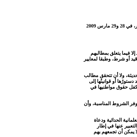
اجتمع ما يقرب من مائة من النشطاء والمهتمين «بالقضية القبطية» من الأقباط المقيمين خارج مصر، في 28 و29 مارس 2009
:
لا فيما يتعلق بمطالبهم
يد أو شرط، وطبقا لمعايير
ديثة، ولا أن تتحقق مطالب
تورُها أو قوانينُها إلى
 تكفل حقوق مواطنيها في
توفر الشروط المناسبة، وأن
مانية الحداثية ودعاة
لتعبير عنها في إطار
ا يمكن أن تجمعهم بهم