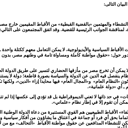
بيان التالى:
ة، لمناقشة الجوانب الرئيسية للقضية. وقد اتفق المجتمعون على التالي
الأقباط السياسية والأيديولوجية، لا يمكن التعامل معهم ككتلة واحدة ـ إ
تدور حول: «حقوق مواطنة كاملة ومساواة تامة في وطنهم مصر، بدون ق
ا يمكن أن تخرج مصر من مأزقها الحضاري لتسير على طريق الدولة الح
ظام ينفصل فيه الدين عن الدولة والسياسة بصورة قاطعة؛ دولة لا يستند دس
كون «النظام العام» و«المجال العام» فيها محايدا إزاء «الدين»، ولكنها
 ـ أي «دولة علمانية».
ات» في حد ذاتها لا تعني الديموقراطية بل قد تؤدي إلى عكسها إذا لم ت
يمكن أن تقوم إلا في إطار نظام «علماني».
 الأقباط الطبيعيين هم القوي المستنيرة من دعاة الدولة الوطنية العل
 تماما بحق أي فرد أو جماعة في اعتناق ما يشاؤون من أفكار سياسية وا
ا يمكن للنشطاء المدافعين عن حقوق مواطنة الأقباط «التحالف» مع من ل