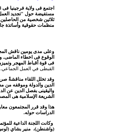
مستفيضة حول "تجديد العمل 
ثلاثين شخصية من الحاصلين 
منظمات حقوقية وأساتذة جام
وعلى مدى يومين ناقش المجت
الوقوع فى اخطاء الماضى. وق
فى قوة أقباط المهجر وتميز
القبطى في العمل الجماعي.
وقد تخلل اللقاء مناقشةٌ صري
الدين والدولة وموقفه من مشا
واليقينى بفصل الدين عن الدو
الشريعة الإسلامية هى المصد
هذا وقد قرر المجتمعون معاود
الدراسات حوله.
وكانت اللجنة الداعية للمؤت
(واشنطن)، منير بشاي (لوس 