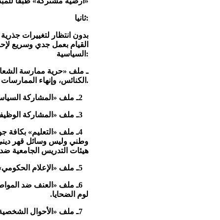
«أرضية مشتركة» طبقا للمبدأ
ثانيا:
القيام بعمل جدي وسريع لإحد
السياسية:
الكنائس، وإنهاء الممارسات التعسفية لجهات الإدارة والأمن في حالات التحول الديني.
2ـ ملف «المشاركة السياسية» وضرورة الوصول إلي صيغة تضمن التمثيل العادل للأقباط (والمرأة) في إدارة شئون وطنهم.
3ـ ملف «المشاركة الوظيفية» وضرورة إنهاء كافة أشكال التمييز التي تمارسها أجهزة وقيادات الدولة.
4ـ ملف «التعليم» بكافة ج
وطني وليس وسائل قهر ديني، 
هيئات التدريس الجامعية ضد 
5ـ ملف «الإعلام الحكومي» وضرورة إنهاء احتكاره لصالح «أحد الأديان» وووقف استغلاله في الهجوم القميئ على باقي الأديان.
6ـ ملف «العنف ضد المواطن
لوم الضحايا.
7ـ ملف «الأحوال الشخصية للمسيحيين» وضرورة إصدار القانون الذي يرقد في الأدراج منذ سنوات طويلة.