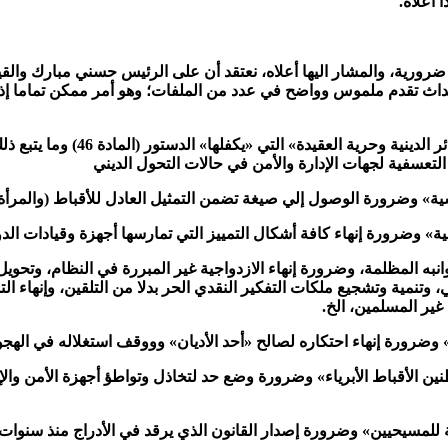
 أعلاه.
اث تقدم ملموس وواضح في عدد من الملفات؛ وهو أمر ممكن تماما إذا م
وانبه المظلمة، وضرورة إنهاء الازدواجية غير المبررة في النظام، وتحوي
وتنمية وتشجيع ملكات التفكير النقدي الحر بدلا من التلقين، وإنهاء ا
غير المسلمين، الخ.
ين الأقباط الأبرياء» وضرورة وضع حد لتخاذل وتواطؤ أجهزة الأمن والإد