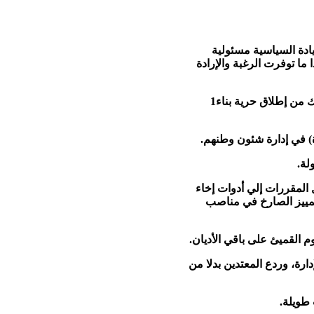
بدون انتظار لتغييرات جذرية ضرورية، والمشار اليها أعلاه، نعتقد أن على الرئيس حسني مبارك والقيادة السياسية مسئولية
ا توفرت الرغبة والإرادة
1ـ ملف «حرية ممارسة الشعائر الدينية وحرية العقيدة» التي «يكفلها» الدستور (المادة 46) وما يتبع ذلك من إطلاق حرية بناء
ل المقررات إلي أدوات إخاء
لتمييز الصارخ في مناصب
ارة، وردع المعتدين بدلا من