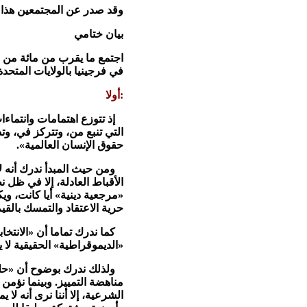
وقد صدر عن المجتمعين هذا ال
بيان ختامي
في فرجينيا بالولايات المتحد
أولا:
إذ تتوزع اهتمامات وانتماءات 
التي تنبع من، وتتركز في، و
حقوق الإنسان العالمية».
ومن حيث المبدأ ندرك أنه ل
الأقباط العادلة، إلا في ظل ن
«مرجعية دينية» أيا كانت، وي
حرية الاعتقاد والتمسك بالقيم
كما ندرك تماما أن «الانتخاب
«الديموقراطية» الحقيقية لا 
ولذلك ندرك بوضوح أن «حلفاء»
مناهضة التمييز. وبينما نؤمن
الشرعية، إلا أننا نرى أنه ل