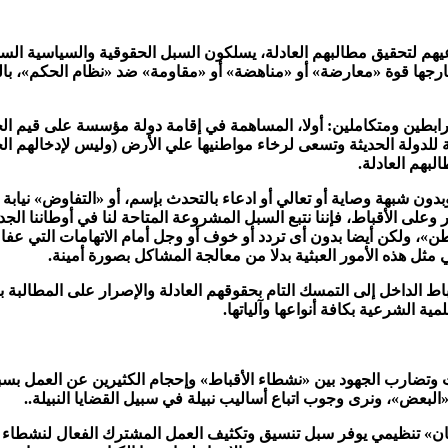
هم لتحقيق مطالبهم العادلة، يسلكون السبل الحقوقية والسياسية الس
جها قوة «معارضة» أو «مناهضة» أو «مقاومة» ضد «نظام الحكم»، بال
ابطين ومتكاملين: أولا، المساهمة في إقامة دولة مؤسسة على قيم ال
ية للدولة الحديثة وتسعى لرخاء مواطنيها علي الأرض (وليس لإدخالهم الج
لبهم العادلة.
دون شبهة وصاية أو تعالي أو ادعاء بالتحدث بإسم، أو «التفاوض» نيابة 
لى الأقباط، فإننا نتبع السبل المشروعة المتاحة لنا في أوطاننا الجد
»، ولكن أيضا بدون أى تردد أو خوف أو وجل أمام الاتهامات التي عفا ع
مثل هذه الأمور العبثية بدلا من معالجة المشاكل بصورة أمينة.
الداخل إلى التمسك التام بحقوقهم العادلة والإصرار على المطالبة ب
ة الشرعية بكافة أنواعها وآلياتها.
وتضارب الجهود بين «نشطاء الأقباط» وإحجام الكثيرين عن العمل بسب
بعض»، ونرى وجوب اتباع أساليب نبيلة في سبيل القضايا النبيلة..
ن» تنظيمي يوفر سبل تنسيق وتكثيف العمل المشترك الفعال لنشطاء ال