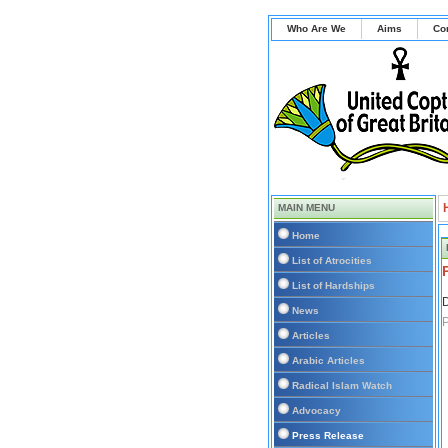
Who Are We
Aims
Co
MAIN MENU
Home
List of Atrocities
List of Hardships
D
News
Articles
Arabic Articles
Radical Islam Watch
Advocacy
Press Release