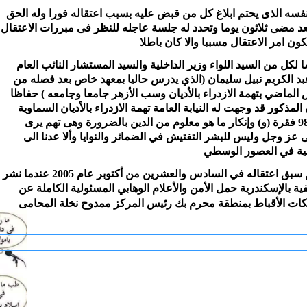
نفسه الذى يحتم ابلاغ كل من قبض عليه بسبب اعتقاله فورا وله الحق
عد مضى ثلاثون يوما وتحدد له جلسة عاجله للنظر فى مبررات الاعتقال
ن امر الاعتقال مسببا والا كان باطلا
 لكل من السيد اللواء وزير الداخلية والسيد المستشار النائب العام
د الكريم نبيل سليمان (الذي يدرس حاليا بمعهد خاص بعد فصله من
لماضي بتهمة الازدراء بالأديان وسب الأزهر جامعا وجامعه ) حفاظا
مذكور قد وجهت له النيابة العامة تهمة الازدراء بالأديان السماوية
المنصوص عليها في المنادة 98 فقرة (و) وإنكار ما هو معلوم من الدين بالضرورة وهى تهم يرى
 عز وجل وليس للبشر التفتيش في الضمائر والنوايا وألا عدنا الى
بية في العصور الوسطي
وتجدر الإشارة أن عبد الكريم سبق اعتقاله في السادس والعشرين من أكتوبر عام 2005 عندما نشر
فية بالإسكندرية حمل الأمن والأعلام الوهابي المسئولية الكاملة عن
ات الأقباط بمنطقة محرم بك
رئيس المركز ممدوح نخلة المحامى