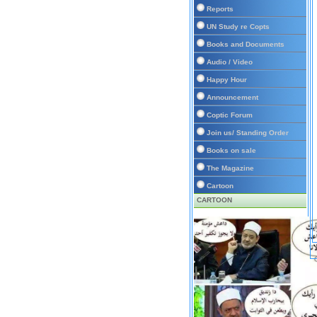
Reports
UN Study re Copts
Books and Documents
Audio / Video
Happy Hour
Announcement
Coptic Forum
Join us/ Standing Order
Books on sale
The Magazine
Cartoon
CARTOON