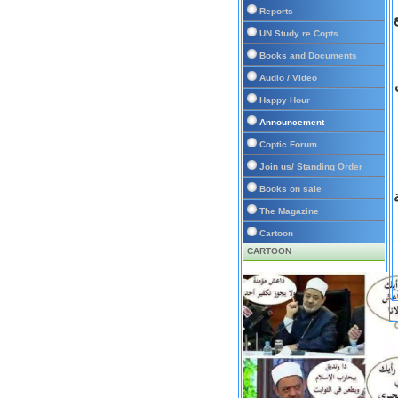
Reports
UN Study re Copts
Books and Documents
Audio / Video
Happy Hour
Announcement
Coptic Forum
Join us/ Standing Order
Books on sale
The Magazine
Cartoon
CARTOON