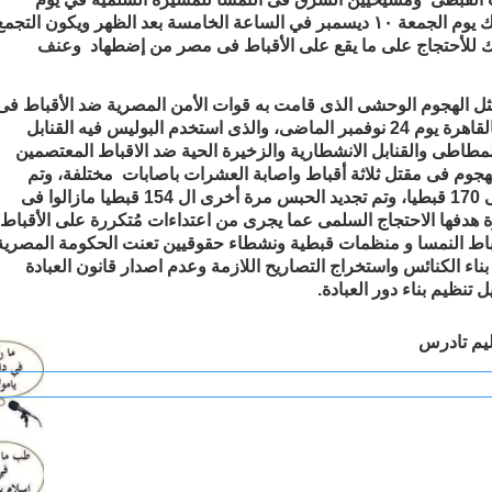
ك
يوم
الجمعة
١٠
ديسمبر
في
الساعة
الخامسة
بعد
الظهر
ويكون
التجمع
ك
للأحتجاج
على
ما
يقع
على
الأقباط
فى
مصر
من
إضطهاد
وعنف
مثل الهجوم الوحشى الذى قامت به قوات الأمن المصرية ضد الأقباط فى
كنيستهم فى حى العمرانية بالقاهرة يوم 24 نوفمبر الماضى، والذى استخدم البوليس فيه القنابل
طاطى والقنابل الانشطارية والزخيرة الحية ضد الاقباط المعتصمين
هجوم فى مقتل ثلاثة أقباط واصابة العشرات باصابات مختلفة، وتم
القبض العشوائى على حوالى 170 قبطيا، وتم تجديد الحبس مرة أخرى ال 154 قبطيا مازالوا فى
 هدفها الاحتجاج السلمى عما يجرى من اعتداءات مُتكررة على الأقباط
اط النمسا و منظمات قبطية ونشطاء حقوقيين تعنت الحكومة المصرية
اء الكنائس واستخراج التصاريح اللازمة وعدم اصدار قانون العبادة
تنظيم بناء دور العبادة.
يم
تادرس