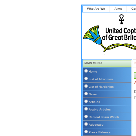
Who Are We
Aims
Co
MAIN MENU
Home
List of Atrocities
List of Hardships
D
News
Articles
Arabic Articles
Radical Islam Watch
Advocacy
Press Release