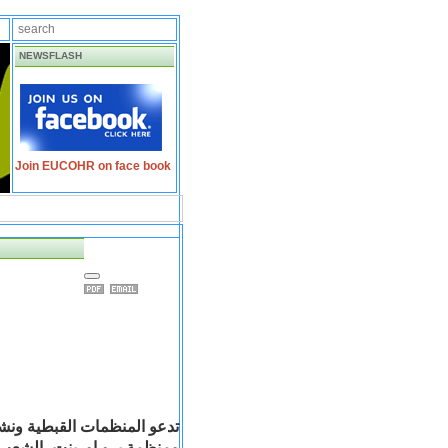
NEWSFLASH
Join EUCOHR on face book
تدعو
المنظمات
القبطية
ونش
ومنظمة
برو
اورينت،
الشعب