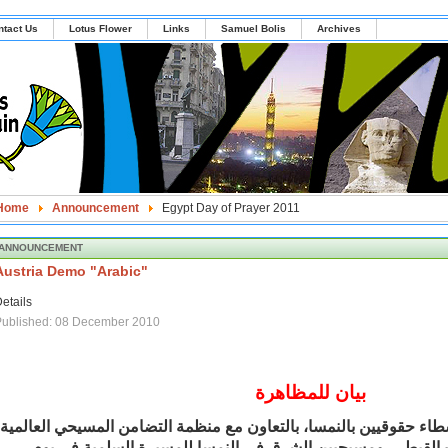
ntact Us
Lotus Flower
Links
Samuel Bolis
Archives
Home
Announcement
Egypt Day of Prayer 2011
ANNOUNCEMENT
Austria Demo "Arabic"
etails
Published: 08 December 2010
بيان
للمظاهرة
طاء
حقوقيين
بالنمسا،
بالتعاون
مع
منظمة
التضامن
المسيحي
العالمية
القبطى
ومسيحيين
الشرق
فى
النمسا
للمسيرة
السلمية
في
يوم