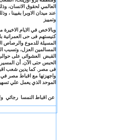
العالمي
لحقوق
الانسان،
وذل
عند
ميدان
الاوبرا
بفيينا
،
وذل
وتمييز
وبالاخص في الايام الاخيرة 
المسيلة للدموع والرصاص الم
المسالمين العزل، وتسبب ال
الحبس حتى الآن. أن المسيرة
فى مصر. كما يدين شعب اقب
واجهزتها مع اقباط مصر في بن
الموحد الذي يعمل علي تسهيل 
عن
اقباط
النمسا
رجائي
ول