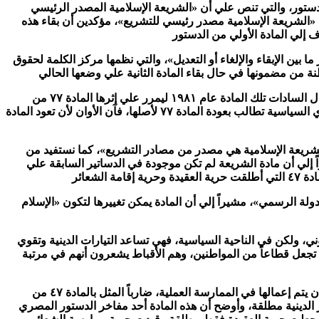
دستور، والتي تنص علي أن «الشريعة الإسلامية المصدر الرئيسي
ي ما كانت عليه قبل تعديلها عام ١٩٨٠، لتصبح «الشريعة الإسلامية مصدر رئيسي للتشريع»، مؤكدين أن بقاء هذه
ا بين الإبقاء والإلغاء أو التعديل»، والتي نظمها مركز الكلمة لحقوق
وقال نجاد البرعي رئيس جمعية تنمية الديمقراطية: لقد عدل السادات تلك المادة عام ١٩٨١ ليمرر علي إثرها المادة ٧٧ من
الدستور التي تفتح له مدد البقاء في الحكم، وإذا كانت القوي السياسية تطالب بعودة المادة ٧٧ لأصلها، فآن الأوان لأن تعود المادة
لشريعة الإسلامية هي مصدر من مصادر التشريع»، كما نستفيد من
ً إلي أن مادة الشريعة لم تكن موجودة في الدساتير السابقة علي
لة الرسمي»، مشيراً إلي أن المادة يمكن تغييرها لتكون «الإسلام
ني، ولكن في الناحية السياسية، فهي تساعد التيارات الدينية وتقوي
ها تجعل قطاعاً من المواطنين، وهم الأقباط يشعرون أنهم في مرتبة
وأوضح البرعي أن المهم في النص علي مبدأ المواطنة هو أن يتم إعمالها في الممارسة العملية، ضارباً المثل بالمادة ٤٧ من
الدينية مطلقة، وأوضح أن هذه المادة أحد مفاخر الدستور المصري