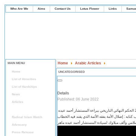
Who Are We
Aims
Contact Us
Lotus Flower
Links
Samue
Home
Arabic Articles
MAIN MENU
Azhar urged the government to publish Brotherho
Home
UNCATEGORISED
List of Atrocities
List of Hardships
Details
News
Published: 06 June 2022
Articles
Arabic Articles
أصدرت محكمة جنح أمن دولة طوارئ مصر الجديدة أمس الأثنين 6 / 6 / 2022 الحكم النهائي التاريخي ببراءة المستشار أحمد عبده
كتابه : إضلال الأمة بفقه الأئمة الذي يفند فيه الخطاب
Radical Islam Watch
إسلامي وألف مبلاوك لسيادة المستشار أحمد عبده ماهر
Advocacy
Press Release