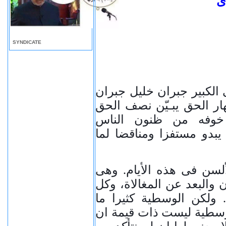
ى
SYNDICATE
 الكبير جبران خليل جبران
ار الحق يبـيّن نصف الحق
 خوفه من ظنون الناس
يبدو مستفزا ومناقضا لما
لسن فى هذه الأيام. وهى
ان والبعد عن المغالاة، وكل
ولكن الوسطية كثيرا ما
لوسطية ليست ذات قيمة ان