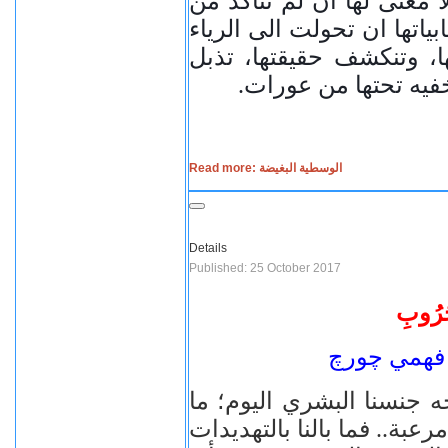
معنى لها ان لم نتأكد من
اتها ان تحولت الى الرياء
ا، وتنكشف حقيقتها، تذبل
خفيه تحتها من عورات
Read more: الوسطية البغيضة
Details
Published: 25 October 2017
حُرُوبِ
فهمي
چورچ
ه جنسنا البشرﻱ اليوم؛ ما
رعبة.. ف
ما بالنا بالتهديدات