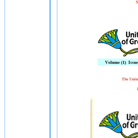
S
The Unit