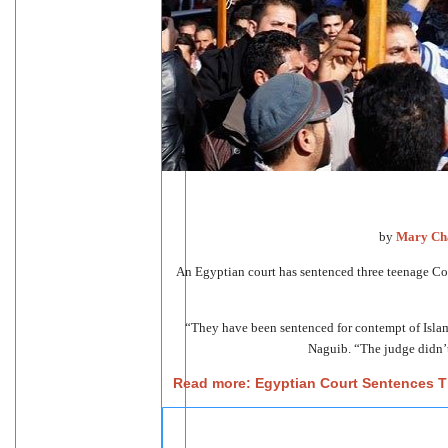
by
Mary Ch
An Egyptian court has sentenced three teenage Copti
“They have been sentenced for contempt of Islam 
Naguib. “The judge didn
Read more: Egyptian Court Sentences Thr