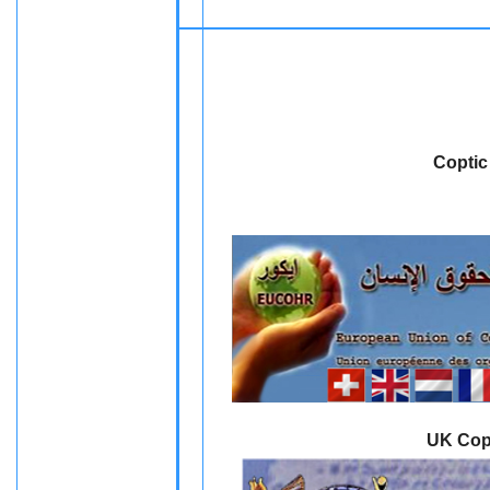
Coptic
UK Copt