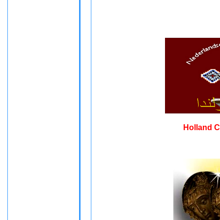
Holland C