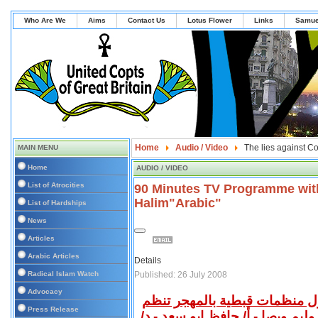
Who Are We
Aims
Contact Us
Lotus Flower
Links
Samue
Home
Audio / Video
The lies against C
MAIN MENU
Home
AUDIO / VIDEO
List of Atrocities
90 Minutes TV Programme wit
Halim"Arabic"
List of Hardships
News
Articles
Arabic Articles
Details
Published: 26 July 2008
Radical Islam Watch
Advocacy
حوار حول منظمات قبطية بالمهجر تنظم
Press Release
وليم ويصا - أ/ حافظ ابو سعد - د