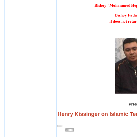
Bishoy "Mohammed Hegaz
Bishoy Fathe
if does not retu
Pres
Henry Kissinger on Islamic Te