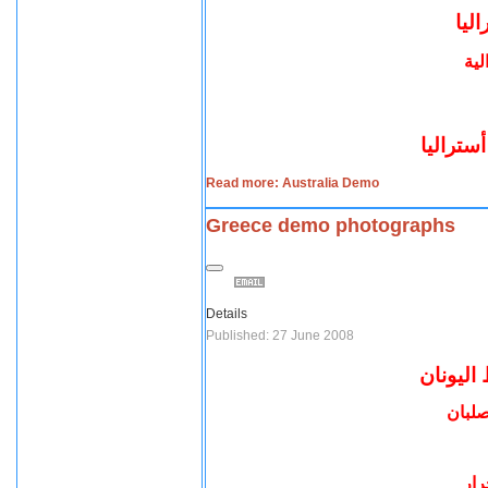
اليا
لية
ستراليا
Read more: Australia Demo
Greece demo photographs
Details
Published: 27 June 2008
اليونان
صلبان
رار