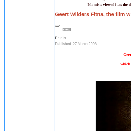
Islamists viewed it as the 
Geert Wilders Fitna, the film 
Details
Published: 27 March 2008
Geer
which