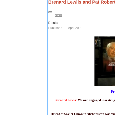
Brenard Lewiis and Pat Robert
Details
Published: 10 April 2008
Pr
Bernard Lewis
:
We are engaged in a strug
Defeat of Soviet Union in Afghanistan was vi