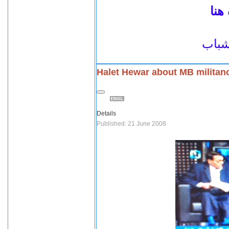
هنا
.باب
Halet Hewar about MB militan
Details
Published: 21 June 2008