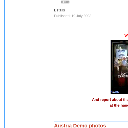
Details
Published: 19 July 2008
Wa
And report about th
at the han
Austria Demo photos