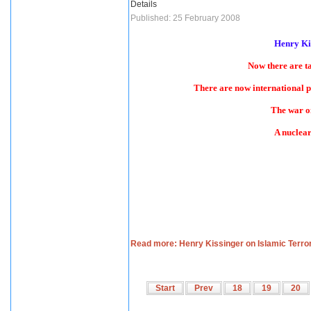
Details
Published: 25 February 2008
Henry Ki
Now there are ta
There are now international
The war on
A nuclear
Read more: Henry Kissinger on Islamic Terro
Start
Prev
18
19
20