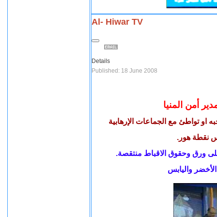
Al- Hiwar TV
Details
Published: 18 June 2008
ير أمن المنيا
" او تواطئ مع الجماعات الإرهابية
يس نقطة هور
 على ورق وحقوق الاقباط منتقصة
لأخضر واليابس