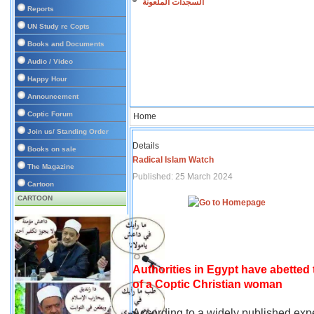
السجدات الملعونة
Reports
UN Study re Copts
Books and Documents
Audio / Video
Happy Hour
Announcement
Coptic Forum
Home
Join us/ Standing Order
Details
Books on sale
Radical Islam Watch
The Magazine
Published: 25 March 2024
Cartoon
CARTOON
Authorities in Egypt have abetted
of a Coptic Christian woman
According to a widely published expe