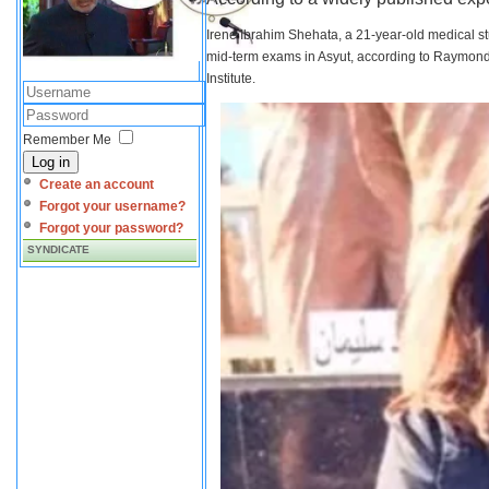
Irene Ibrahim Shehata, a 21-year-old medical s
mid-term exams in Asyut, according to Raymond 
Institute.
Remember Me
Log in
Create an account
Forgot your username?
Forgot your password?
SYNDICATE