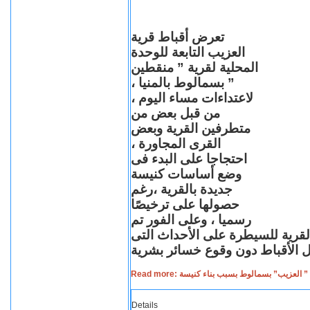
تعرض أقباط قرية
العزيب التابعة للوحدة
المحلية لقرية ” منقطين
” بسمالوط بالمنيا ،
لاعتداءات مساء اليوم ،
من قبل بعض من
متطرفين القرية وبعض
القرى المجاورة ،
احتجاجا على البدء فى
وضع أساسات كنيسة
جديدة بالقرية ،رغم
حصولها على ترخيصًا
رسميا ، وعلى الفور تم
القرية للسيطرة على الأحداث التى
Read more: لعزيب” بسمالوط بسبب بناء كنيسة
Details