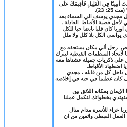
"كُنْتَ أَمِينًا فِي الْقَلِيلِ فَأُقِيمُكَ عَلَى
(مت 25: 23
حل مجدي يوسف الي السماء بعد
ي لأجل قضية الأقباط العادلة
با كان قلبا نابضا حبا للكل
 يواسي الكل بلا كلل ولا ملل
مرض رحل ألي مكان يستحقه مع
 لاتحاد المنظمات القبطية ليترك
ش علي ذكريات جميلة عشناها معه
يا اضطهاد الأقباط
 داخل كل من قابله ، مجدي
كان عظيما في حبه في إخلاصه
لإيمان بمكانه اللائق بين
نهتدي بخطواتك لنكمل عملنا
با عزاء للأسرة مدام منال
ة العمل القبطي واثقين من ان