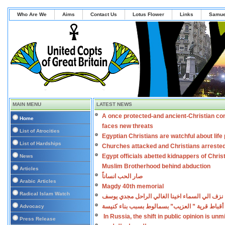
Who Are We
Aims
Contact Us
Lotus Flower
Links
Samue
MAIN MENU
LATEST NEWS
A once protected-and ancient-Christian co
Home
faces new threats
List of Atrocities
Egyptian Christians are watchful about lif
List of Hardships
Churches attacked and Christians arreste
Egypt officials abetted kidnappers of Chris
News
Muslim Brotherhood behind abduction
Articles
صار الحب انساناً
Arabic Articles
Magdy 40th memorial
Radical Islam Watch
نزف الي السماء اخينا الغالي الراحل مجدي يوسف
أقباط قرية ” العزيب” بسمالوط بسبب بناء كنيسة
Advocacy
In Russia, the shift in public opinion is un
Press Release