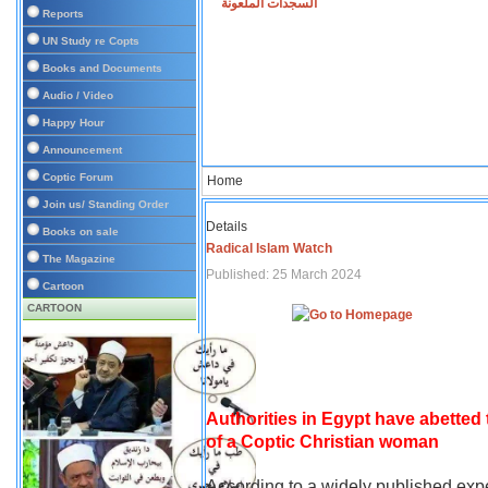
السجدات الملعونة
Reports
UN Study re Copts
Books and Documents
Audio / Video
Happy Hour
Announcement
Coptic Forum
Home
Join us/ Standing Order
Details
Books on sale
Radical Islam Watch
The Magazine
Published: 25 March 2024
Cartoon
CARTOON
Authorities in Egypt have abetted
of a Coptic Christian woman
According to a widely published expe