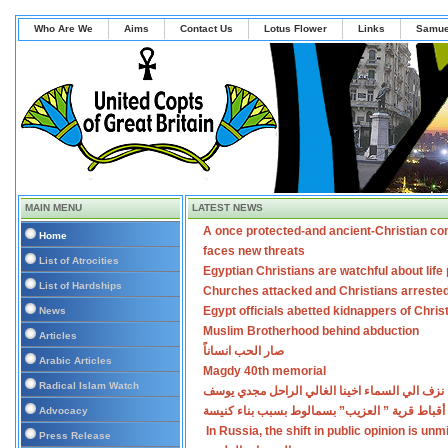
Who Are We
Aims
Contact Us
Lotus Flower
Links
Samue
MAIN MENU
LATEST NEWS
A once protected-and ancient-Christian co
Home
faces new threats
List of Atrocities
Egyptian Christians are watchful about lif
List of Hardships
Churches attacked and Christians arreste
Egypt officials abetted kidnappers of Chris
News
Muslim Brotherhood behind abduction
Articles
صار الحب انساناً
Arabic Articles
Magdy 40th memorial
Radical Islam Watch
نزف الي السماء اخينا الغالي الراحل مجدي يوسف
أقباط قرية ” العزيب” بسمالوط بسبب بناء كنيسة
Advocacy
In Russia, the shift in public opinion is un
Press Release