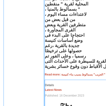
المحلية لقرية ” منقطين
” بسمالوط بالمنيا ،
لاعتداءات مساء اليوم ،
من قبل بعض من
متطرفين القرية وبعض
القرى المجاورة ،
احتجاجا على البدء فى
وضع أساسات كنيسة
جديدة بالقرية ،رغم
حصولها على ترخيصًا
رسميا ، وعلى الفور تم
القرية للسيطرة على الأحداث التى
Read more: لعزيب” بسمالوط بسبب بناء كنيسة
Details
Latest News
Published: 16 December 2023