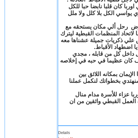
با كان قلبا نابضا حبا للكل
 يواسي الكل بلا كلل ولا ملل
مرض رحل ألي مكان يستحقه مع
 لاتحاد المنظمات القبطية ليترك
ش علي ذكريات جميلة عشناها معه
يا اضطهاد الأقباط
 داخل كل من قابله ، مجدي
كان عظيما في حبه في إخلاصه
لإيمان بمكانه اللائق بين
نهتدي بخطواتك لنكمل عملنا
با عزاء للأسرة مدام منال
ة العمل القبطي واثقين من ان
Details