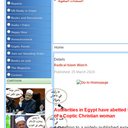
السجدات الملعونة
Reports
UN Study re Copts
Books and Documents
Audio / Video
Happy Hour
Announcement
Coptic Forum
Home
Join us/ Standing Order
Details
Books on sale
Radical Islam Watch
The Magazine
Published: 25 March 2024
Cartoon
CARTOON
Authorities in Egypt have abetted
of a Coptic Christian woman
According to a widely published expe