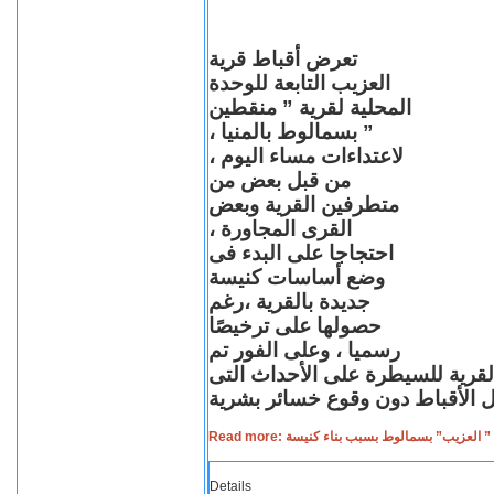
تعرض أقباط قرية
العزيب التابعة للوحدة
المحلية لقرية ” منقطين
” بسمالوط بالمنيا ،
لاعتداءات مساء اليوم ،
من قبل بعض من
متطرفين القرية وبعض
القرى المجاورة ،
احتجاجا على البدء فى
وضع أساسات كنيسة
جديدة بالقرية ،رغم
حصولها على ترخيصًا
رسميا ، وعلى الفور تم
القرية للسيطرة على الأحداث التى
Read more: لعزيب” بسمالوط بسبب بناء كنيسة
Details