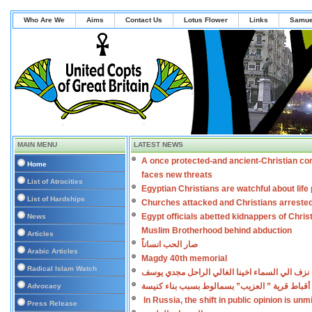
Who Are We
Aims
Contact Us
Lotus Flower
Links
Samue
MAIN MENU
LATEST NEWS
A once protected-and ancient-Christian co
Home
faces new threats
List of Atrocities
Egyptian Christians are watchful about lif
List of Hardships
Churches attacked and Christians arreste
Egypt officials abetted kidnappers of Chris
News
Muslim Brotherhood behind abduction
Articles
صار الحب انساناً
Arabic Articles
Magdy 40th memorial
Radical Islam Watch
نزف الي السماء اخينا الغالي الراحل مجدي يوسف
أقباط قرية ” العزيب” بسمالوط بسبب بناء كنيسة
Advocacy
In Russia, the shift in public opinion is un
Press Release