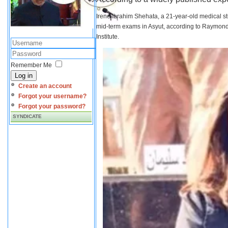
Irene Ibrahim Shehata, a 21-year-old medical s
mid-term exams in Asyut, according to Raymond 
Institute.
Remember Me
Log in
Create an account
Forgot your username?
Forgot your password?
SYNDICATE