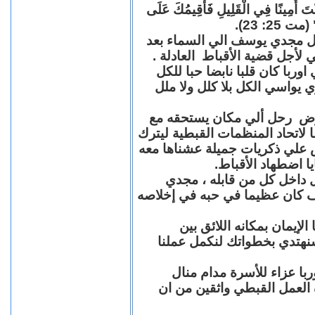
"كُنْتَ أَمِينًا فِي الْقَلِيلِ فَأُقِيمُكَ عَلَى
(مت 25: 23
حل مجدي يوسف الي السماء بعد
ي لأجل قضية الأقباط العادلة
با كان قلبا نابضا حبا للكل
 يواسي الكل بلا كلل ولا ملل
مرض رحل ألي مكان يستحقه مع
 لاتحاد المنظمات القبطية ليترك
ش علي ذكريات جميلة عشناها معه
يا اضطهاد الأقباط
 داخل كل من قابله ، مجدي
كان عظيما في حبه في إخلاصه
لإيمان بمكانه اللائق بين
نهتدي بخطواتك لنكمل عملنا
با عزاء للأسرة مدام منال
ة العمل القبطي واثقين من ان