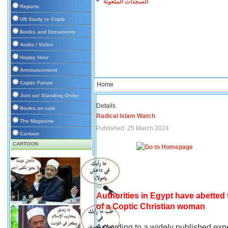
السجدات الملعونة
Reports
UN Study re Copts
Books and Documents
Audio / Video
Happy Hour
Announcement
Coptic Forum
Home
Join us/ Standing Order
Details
Books on sale
Radical Islam Watch
The Magazine
Published: 25 March 2024
Cartoon
CARTOON
Authorities in Egypt have abetted
of a Coptic Christian woman
According to a widely published expe