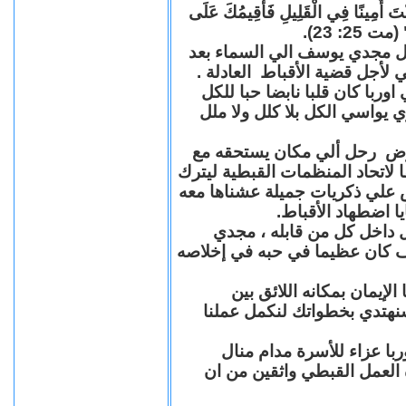
"كُنْتَ أَمِينًا فِي الْقَلِيلِ فَأُقِيمُكَ عَلَى
(مت 25: 23
حل مجدي يوسف الي السماء بعد
ي لأجل قضية الأقباط العادلة
با كان قلبا نابضا حبا للكل
 يواسي الكل بلا كلل ولا ملل
مرض رحل ألي مكان يستحقه مع
 لاتحاد المنظمات القبطية ليترك
ش علي ذكريات جميلة عشناها معه
يا اضطهاد الأقباط
 داخل كل من قابله ، مجدي
كان عظيما في حبه في إخلاصه
لإيمان بمكانه اللائق بين
نهتدي بخطواتك لنكمل عملنا
با عزاء للأسرة مدام منال
ة العمل القبطي واثقين من ان