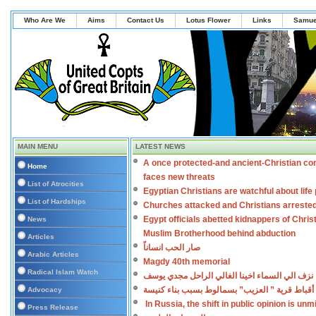
Who Are We
Aims
Contact Us
Lotus Flower
Links
Samue
MAIN MENU
LATEST NEWS
A once protected-and ancient-Christian co
Home
faces new threats
List of Atrocities
Egyptian Christians are watchful about lif
List of Hardships
Churches attacked and Christians arreste
Egypt officials abetted kidnappers of Chris
News
Muslim Brotherhood behind abduction
Articles
صار الحب انساناً
Arabic Articles
Magdy 40th memorial
Radical Islam Watch
نزف الي السماء اخينا الغالي الراحل مجدي يوسف
أقباط قرية ” العزيب” بسمالوط بسبب بناء كنيسة
Advocacy
In Russia, the shift in public opinion is un
Press Release