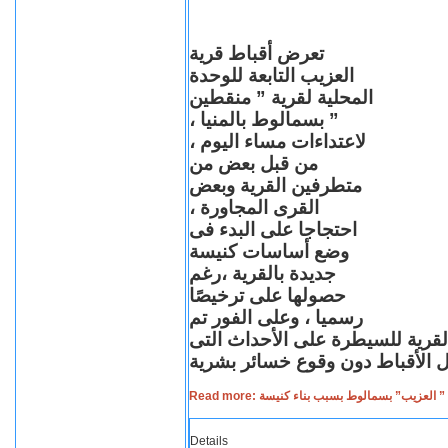
تعرض أقباط قرية
العزيب التابعة للوحدة
المحلية لقرية ” منقطين
” بسمالوط بالمنيا ،
لاعتداءات مساء اليوم ،
من قبل بعض من
متطرفين القرية وبعض
القرى المجاورة ،
احتجاجا على البدء فى
وضع أساسات كنيسة
جديدة بالقرية ،رغم
حصولها على ترخيصًا
رسميا ، وعلى الفور تم
القرية للسيطرة على الأحداث التى
Read more: لعزيب” بسمالوط بسبب بناء كنيسة
Details