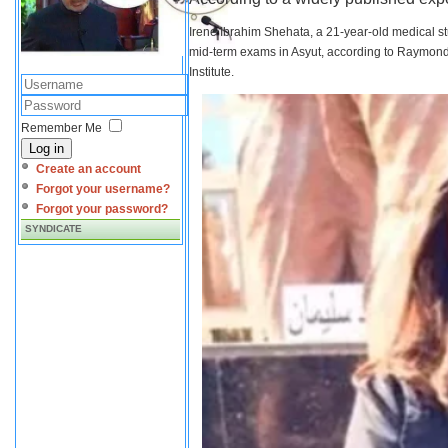
Irene Ibrahim Shehata, a 21-year-old medical s
mid-term exams in Asyut, according to Raymond 
Institute.
Remember Me
Log in
Create an account
Forgot your username?
Forgot your password?
SYNDICATE