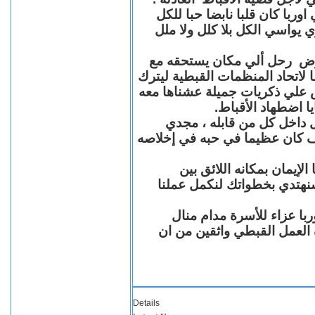
با كان قلبا نابضا حبا للكل
 يواسي الكل بلا كلل ولا ملل
مرض رحل ألي مكان يستحقه مع
 لاتحاد المنظمات القبطية ليترك
ش علي ذكريات جميلة عشناها معه
يا اضطهاد الأقباط
 داخل كل من قابله ، مجدي
كان عظيما في حبه في إخلاصه
لإيمان بمكانه اللائق بين
نهتدي بخطواتك لنكمل عملنا
با عزاء للأسرة مدام منال
ة العمل القبطي واثقين من ان
Details