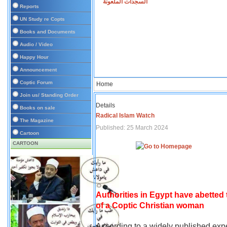
السجدات الملعونة
Reports
UN Study re Copts
Books and Documents
Audio / Video
Happy Hour
Announcement
Coptic Forum
Home
Join us/ Standing Order
Details
Books on sale
Radical Islam Watch
The Magazine
Published: 25 March 2024
Cartoon
CARTOON
Authorities in Egypt have abetted
of a Coptic Christian woman
According to a widely published expe