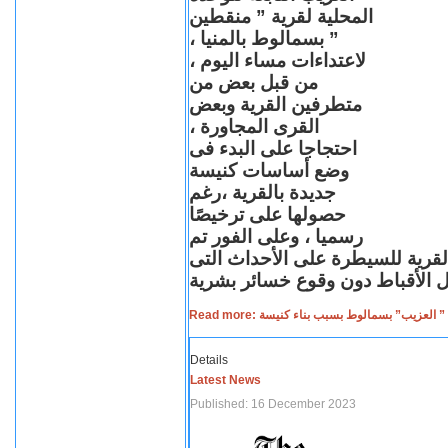
المحلية لقرية ” منقطين
” بسمالوط بالمنيا ،
لاعتداءات مساء اليوم ،
من قبل بعض من
متطرفين القرية وبعض
القرى المجاورة ،
احتجاجا على البدء فى
وضع أساسات كنيسة
جديدة بالقرية ،رغم
حصولها على ترخيصًا
رسميا ، وعلى الفور تم
القرية للسيطرة على الأحداث التى
Read more: لعزيب” بسمالوط بسبب بناء كنيسة
Details
Latest News
Published: 16 December 2023