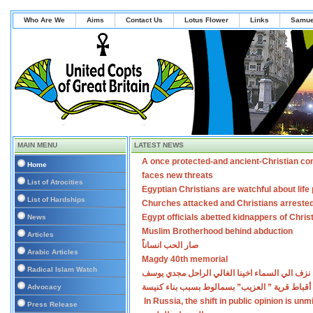
Who Are We
Aims
Contact Us
Lotus Flower
Links
Samue
MAIN MENU
LATEST NEWS
A once protected-and ancient-Christian co
Home
faces new threats
List of Atrocities
Egyptian Christians are watchful about lif
List of Hardships
Churches attacked and Christians arreste
Egypt officials abetted kidnappers of Chris
News
Muslim Brotherhood behind abduction
Articles
صار الحب انساناً
Arabic Articles
Magdy 40th memorial
Radical Islam Watch
نزف الي السماء اخينا الغالي الراحل مجدي يوسف
أقباط قرية ” العزيب” بسمالوط بسبب بناء كنيسة
Advocacy
In Russia, the shift in public opinion is un
Press Release