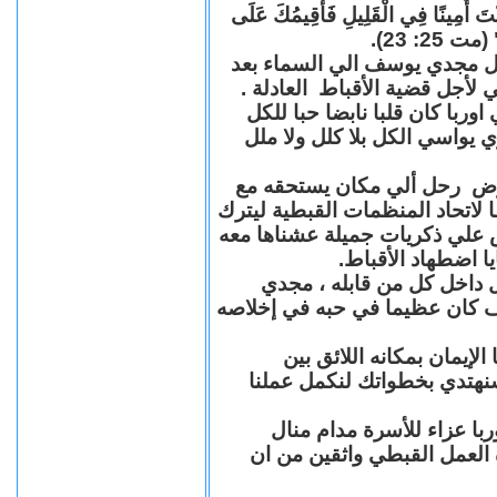
"كُنْتَ أَمِينًا فِي الْقَلِيلِ فَأُقِيمُكَ عَلَى
(مت 25: 23
حل مجدي يوسف الي السماء بعد
ي لأجل قضية الأقباط العادلة
با كان قلبا نابضا حبا للكل
 يواسي الكل بلا كلل ولا ملل
مرض رحل ألي مكان يستحقه مع
 لاتحاد المنظمات القبطية ليترك
ش علي ذكريات جميلة عشناها معه
يا اضطهاد الأقباط
 داخل كل من قابله ، مجدي
كان عظيما في حبه في إخلاصه
لإيمان بمكانه اللائق بين
نهتدي بخطواتك لنكمل عملنا
با عزاء للأسرة مدام منال
ة العمل القبطي واثقين من ان