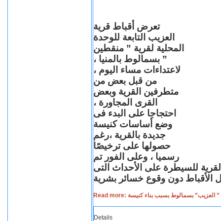
تعرض أقباط قرية
العزيب التابعة للوحدة
المحلية لقرية ” منقطين
” بسمالوط بالمنيا ،
لاعتداءات مساء اليوم ،
من قبل بعض من
متطرفين القرية وبعض
القرى المجاورة ،
احتجاجا على البدء فى
وضع أساسات كنيسة
جديدة بالقرية ،رغم
حصولها على ترخيصًا
رسميا ، وعلى الفور تم
القرية للسيطرة على الأحداث التى
Read more: لعزيب” بسمالوط بسبب بناء كنيسة
Details