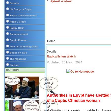
السجدات الملعونة
Reports
UN Study re Copts
Books and Documents
Audio / Video
Happy Hour
Announcement
Coptic Forum
Home
Join us/ Standing Order
Details
Books on sale
Radical Islam Watch
The Magazine
Published: 25 March 2024
Cartoon
CARTOON
Authorities in Egypt have abetted
of a Coptic Christian woman
According to a widely published expe