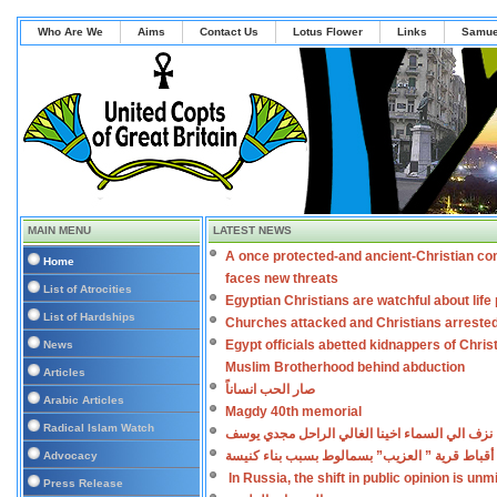
Who Are We
Aims
Contact Us
Lotus Flower
Links
Samue
MAIN MENU
LATEST NEWS
A once protected-and ancient-Christian co
Home
faces new threats
List of Atrocities
Egyptian Christians are watchful about lif
List of Hardships
Churches attacked and Christians arreste
Egypt officials abetted kidnappers of Chris
News
Muslim Brotherhood behind abduction
Articles
صار الحب انساناً
Arabic Articles
Magdy 40th memorial
Radical Islam Watch
نزف الي السماء اخينا الغالي الراحل مجدي يوسف
أقباط قرية ” العزيب” بسمالوط بسبب بناء كنيسة
Advocacy
In Russia, the shift in public opinion is un
Press Release