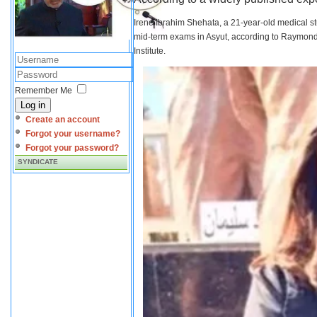
Irene Ibrahim Shehata, a 21-year-old medical s
mid-term exams in Asyut, according to Raymond 
Institute.
Remember Me
Log in
Create an account
Forgot your username?
Forgot your password?
SYNDICATE