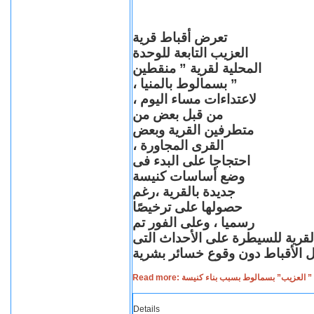
تعرض أقباط قرية
العزيب التابعة للوحدة
المحلية لقرية ” منقطين
” بسمالوط بالمنيا ،
لاعتداءات مساء اليوم ،
من قبل بعض من
متطرفين القرية وبعض
القرى المجاورة ،
احتجاجا على البدء فى
وضع أساسات كنيسة
جديدة بالقرية ،رغم
حصولها على ترخيصًا
رسميا ، وعلى الفور تم
القرية للسيطرة على الأحداث التى
Read more: لعزيب” بسمالوط بسبب بناء كنيسة
Details