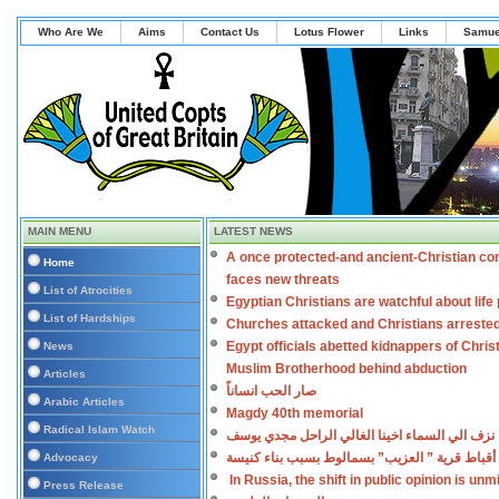
Who Are We
Aims
Contact Us
Lotus Flower
Links
Samue
MAIN MENU
LATEST NEWS
A once protected-and ancient-Christian co
Home
faces new threats
List of Atrocities
Egyptian Christians are watchful about lif
List of Hardships
Churches attacked and Christians arreste
Egypt officials abetted kidnappers of Chris
News
Muslim Brotherhood behind abduction
Articles
صار الحب انساناً
Arabic Articles
Magdy 40th memorial
Radical Islam Watch
نزف الي السماء اخينا الغالي الراحل مجدي يوسف
أقباط قرية ” العزيب” بسمالوط بسبب بناء كنيسة
Advocacy
In Russia, the shift in public opinion is un
Press Release