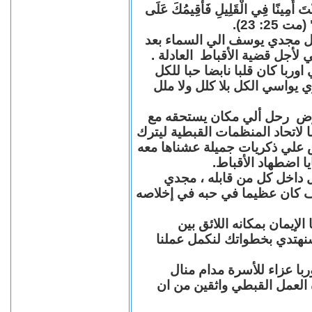
"كُنْتَ أَمِينًا فِي الْقَلِيلِ فَأُقِيمُكَ عَلَى
(مت 25: 23
حل مجدي يوسف الي السماء بعد
ي لأجل قضية الأقباط العادلة
با كان قلبا نابضا حبا للكل
 يواسي الكل بلا كلل ولا ملل
مرض رحل ألي مكان يستحقه مع
 لاتحاد المنظمات القبطية ليترك
ش علي ذكريات جميلة عشناها معه
يا اضطهاد الأقباط
 داخل كل من قابله ، مجدي
كان عظيما في حبه في إخلاصه
لإيمان بمكانه اللائق بين
نهتدي بخطواتك لنكمل عملنا
با عزاء للأسرة مدام منال
ة العمل القبطي واثقين من ان