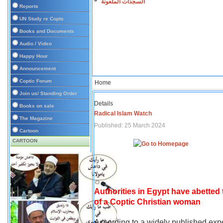
السجدات الملعونة
Reports
UN Study re Copts
Books and Documents
Audio / Video
Happy Hour
Announcement
Coptic Forum
Home
Join us/ Standing Order
Details
Books on sale
Radical Islam Watch
The Magazine
Published: 25 March 2024
Cartoon
CARTOON
Authorities in Egypt have abetted
of a Coptic Christian woman
According to a widely published expe