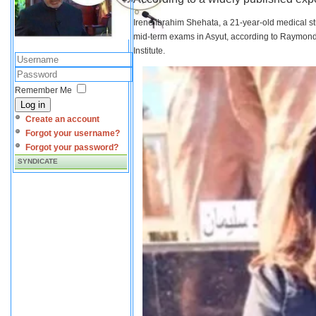
Irene Ibrahim Shehata, a 21-year-old medical s
mid-term exams in Asyut, according to Raymond 
Institute.
Remember Me
Log in
Create an account
Forgot your username?
Forgot your password?
SYNDICATE