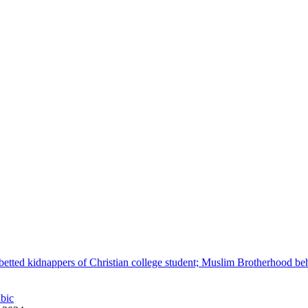
betted kidnappers of Christian college student; Muslim Brotherhood be
abic