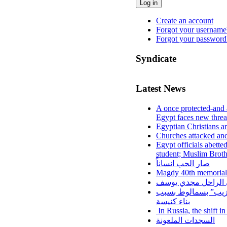
Log in
Create an account
Forgot your username
Forgot your password
Syndicate
Latest News
A once protected-and 
Egypt faces new threa
Egyptian Christians a
Churches attacked and
Egypt officials abette
student; Muslim Brot
صار الحب انساناً
Magdy 40th memorial
لي الراحل مجدي يوسف
عزيب” بسمالوط بسبب
بناء كنيسة
In Russia, the shift i
السجدات الملعونة