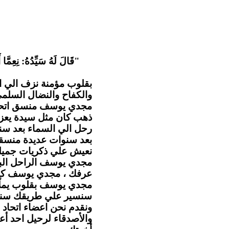
قَالَ لَهُ سَيِّدُهُ: نِعِمَّا أ
بقلوب مؤمنة نزف الي ا
والكفاح والنضال السل .
مجدي يوسف منسق اتحاد ا
ذهب كان مثل سيدة يعزي
رحل الي السماء بعد سن
بعد سنوات عديدة منسقا 
نعيش علي ذكريات جميلة.
مجدي يوسف الراحل البا
عرفك ، مجدي يوسف كا.
مجدي يوسف بقلوب يملّائها
سنسير علي طريقك سنهت
ونقدم نحن اعضاء اتحاد ا
والأصدقاء لرحيل احد أع