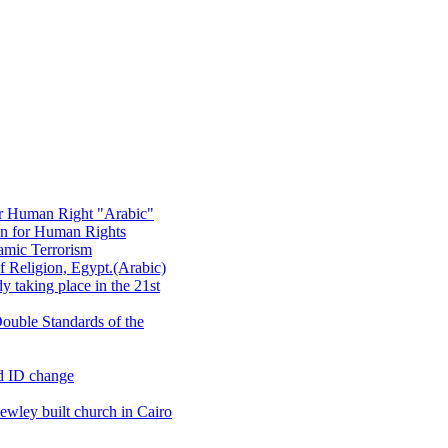
or Human Right "Arabic"
on for Human Rights
amic Terrorism
 Religion, Egypt.(Arabic)
 taking place in the 21st
ouble Standards of the
d ID change
wley built church in Cairo