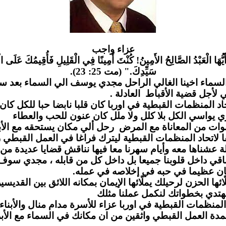
عزاء واج
ب
َيُّهَا الْعَبْدُ الصَّالِحُ الأَمِينُ! كُنْتَ أَمِينًا فِي الْقَلِيلِ فَأُقِيمُكَ عَلَى الْ
سَيِّدِكَ." (مت 25: 23).
لسماء اخينا الغالي الراحل مجدي يوسف الي السماء بعد س
مي لأجل قضية الأقباط العادلة
لمنظمات القبطية في اوربا كان قلبا نابضا حبا للكل كان يز
 يواسي الكل بلا كلل ولا ملل كان عنون للحب والعطاء
وات من المعاناة مع المرض رحل ألي مكان يستحقه مع الأب
لاتحاد المنظمات القبطية ليترك فراغا في العمل القبطي ر
 عشناها معه وأيام سهرنا معا فيها نناقش قضايا عديدة من
قي داخل قلوبنا جميعا بل داخل كل من قابله ، مجدي سو
ن عظيما في حبه في إخلاصه في عمله
 الحزن لرحيلك يملّائها الإيمان بمكانه اللائق بين القديسين
دي بخطواتك لنكمل عملنا مثلك
لمنظمات القبطية في اوربا عزاء للأسرة مدام منال والأبناء 
مدة العمل القبطي واثقين من ان مكانك في السماء مع الأب