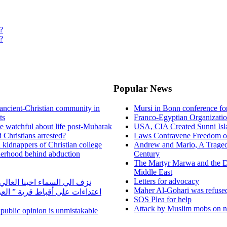
?
?
Popular News
ancient-Christian community in
Mursi in Bonn conference f
ts
Franco-Egyptian Organizati
re watchful about life post-Mubarak
USA, CIA Created Sunni Isl
 Christians arrested?
Laws Contravene Freedom of
d kidnappers of Christian college
Andrew and Mario, A Tragedy
herhood behind abduction
Century
The Martyr Marwa and the D
Middle East
Letters for advocacy
نزف الي السماء اخينا الغا
Maher Al-Gohari was refuse
اعتداءات على أقباط قرية ” ال
SOS Plea for help
Attack by Muslim mobs on ne
n public opinion is unmistakable