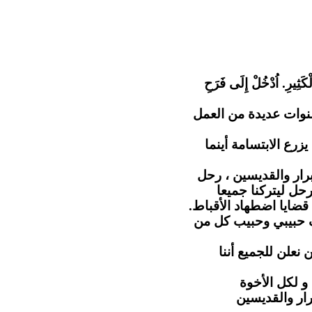
"كَثِيرِ. اُدْخُلْ إِلَى فَرَحِ
نوات عديدة من العمل
رع الابتسامة أينما
رار والقديسين ، رحل
حل ليتركنا جميعا
 قضايا اضطهاد الأقباط
ف حبيبي وحبيب كل من
 نعلن للجميع أننا
و لكل الأخوة
رار والقديسين