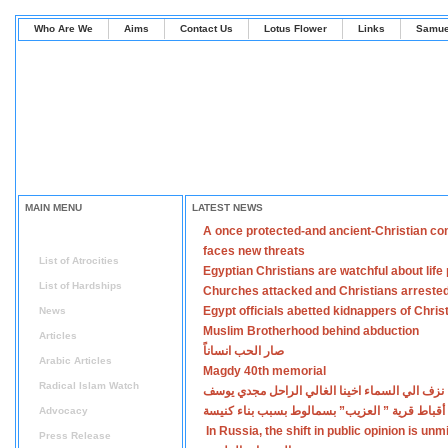
Who Are We
Aims
Contact Us
Lotus Flower
Links
Samue
MAIN MENU
LATEST NEWS
A once protected-and ancient-Christian co
Home
faces new threats
List of Atrocities
Egyptian Christians are watchful about lif
List of Hardships
Churches attacked and Christians arreste
Egypt officials abetted kidnappers of Chris
News
Muslim Brotherhood behind abduction
Articles
صار الحب انساناً
Arabic Articles
Magdy 40th memorial
Radical Islam Watch
نزف الي السماء اخينا الغالي الراحل مجدي يوسف
أقباط قرية ” العزيب” بسمالوط بسبب بناء كنيسة
Advocacy
In Russia, the shift in public opinion is un
Press Release