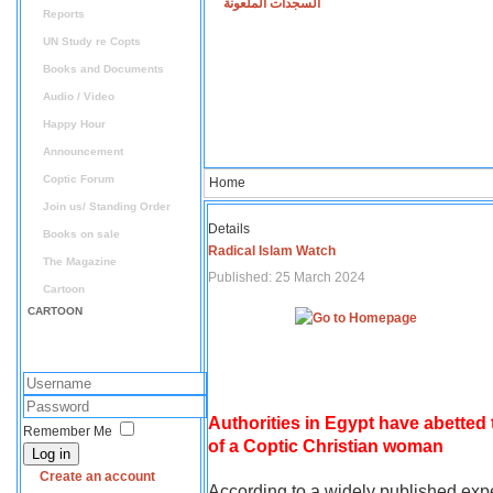
السجدات الملعونة
Reports
UN Study re Copts
Books and Documents
Audio / Video
Happy Hour
Announcement
Coptic Forum
Home
Join us/ Standing Order
Details
Books on sale
Radical Islam Watch
The Magazine
Published: 25 March 2024
Cartoon
CARTOON
Authorities in Egypt have abetted
Remember Me
of a Coptic Christian woman
Log in
Create an account
According to a widely published expe