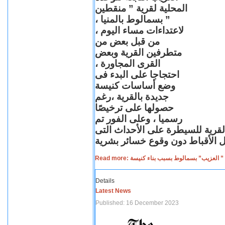
المحلية لقرية ” منقطين
” بسمالوط بالمنيا ،
لاعتداءات مساء اليوم ،
من قبل بعض من
متطرفين القرية وبعض
القرى المجاورة ،
احتجاجا على البدء فى
وضع أساسات كنيسة
جديدة بالقرية ،رغم
حصولها على ترخيصًا
رسميا ، وعلى الفور تم
القرية للسيطرة على الأحداث التى
Read more: لعزيب” بسمالوط بسبب بناء كنيسة
Details
Latest News
Published: 16 December 2023