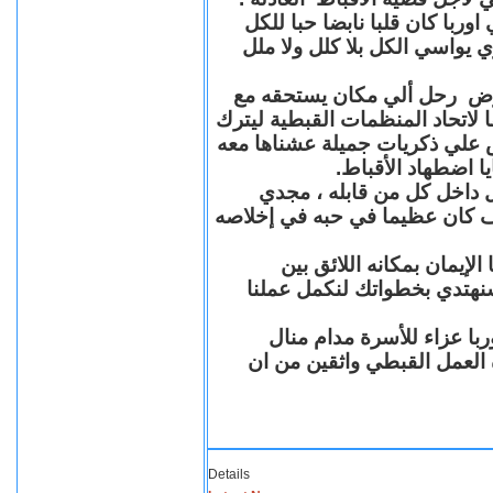
با كان قلبا نابضا حبا للكل
 يواسي الكل بلا كلل ولا ملل
مرض رحل ألي مكان يستحقه مع
 لاتحاد المنظمات القبطية ليترك
ش علي ذكريات جميلة عشناها معه
يا اضطهاد الأقباط
 داخل كل من قابله ، مجدي
كان عظيما في حبه في إخلاصه
لإيمان بمكانه اللائق بين
نهتدي بخطواتك لنكمل عملنا
با عزاء للأسرة مدام منال
ة العمل القبطي واثقين من ان
Details