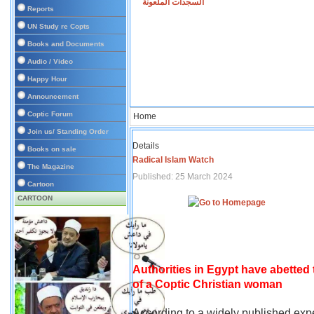
السجدات الملعونة
Reports
UN Study re Copts
Books and Documents
Audio / Video
Happy Hour
Announcement
Coptic Forum
Home
Join us/ Standing Order
Details
Books on sale
Radical Islam Watch
The Magazine
Published: 25 March 2024
Cartoon
CARTOON
Authorities in Egypt have abetted
of a Coptic Christian woman
According to a widely published expe