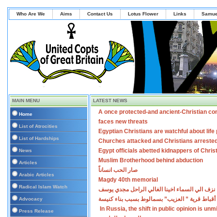
Who Are We
Aims
Contact Us
Lotus Flower
Links
Samue
MAIN MENU
LATEST NEWS
A once protected-and ancient-Christian co
Home
faces new threats
List of Atrocities
Egyptian Christians are watchful about lif
List of Hardships
Churches attacked and Christians arreste
Egypt officials abetted kidnappers of Chris
News
Muslim Brotherhood behind abduction
Articles
صار الحب انساناً
Arabic Articles
Magdy 40th memorial
Radical Islam Watch
نزف الي السماء اخينا الغالي الراحل مجدي يوسف
أقباط قرية ” العزيب” بسمالوط بسبب بناء كنيسة
Advocacy
In Russia, the shift in public opinion is un
Press Release