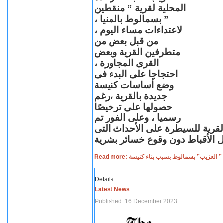
المحلية لقرية ” منقطين
” بسمالوط بالمنيا ،
لاعتداءات مساء اليوم ،
من قبل بعض من
متطرفين القرية وبعض
القرى المجاورة ،
احتجاجا على البدء فى
وضع أساسات كنيسة
جديدة بالقرية ،رغم
حصولها على ترخيصًا
رسميا ، وعلى الفور تم
القرية للسيطرة على الأحداث التى
Read more: لعزيب” بسمالوط بسبب بناء كنيسة
Details
Latest News
Published: 16 December 2023