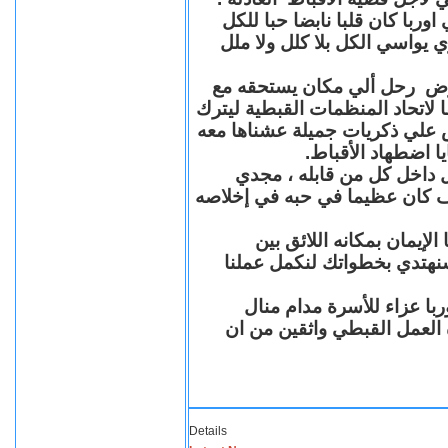
با كان قلبا نابضا حبا للكل
 يواسي الكل بلا كلل ولا ملل
مرض رحل ألي مكان يستحقه مع
 لاتحاد المنظمات القبطية ليترك
ش علي ذكريات جميلة عشناها معه
يا اضطهاد الأقباط
 داخل كل من قابله ، مجدي
كان عظيما في حبه في إخلاصه
لإيمان بمكانه اللائق بين
نهتدي بخطواتك لنكمل عملنا
با عزاء للأسرة مدام منال
ة العمل القبطي واثقين من ان
Details