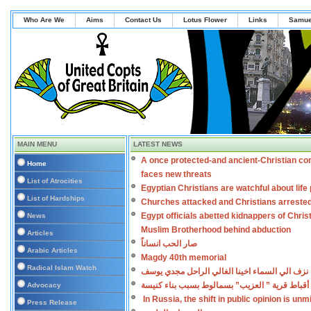
Who Are We
Aims
Contact Us
Lotus Flower
Links
Samue
MAIN MENU
LATEST NEWS
A once protected-and ancient-Christian co
Home
faces new threats
List of Atrocities
Egyptian Christians are watchful about lif
List of Hardships
Churches attacked and Christians arreste
Egypt officials abetted kidnappers of Chris
News
Muslim Brotherhood behind abduction
Articles
صار الحب انساناً
Arabic Articles
Magdy 40th memorial
Radical Islam Watch
نزف الي السماء اخينا الغالي الراحل مجدي يوسف
أقباط قرية ” العزيب” بسمالوط بسبب بناء كنيسة
Advocacy
In Russia, the shift in public opinion is un
Press Release