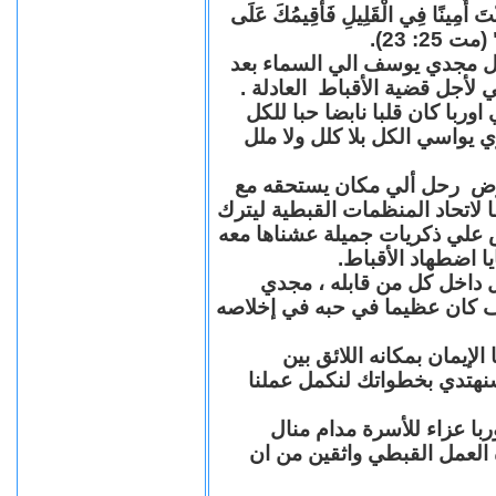
"كُنْتَ أَمِينًا فِي الْقَلِيلِ فَأُقِيمُكَ عَلَى
(مت 25: 23
حل مجدي يوسف الي السماء بعد
ي لأجل قضية الأقباط العادلة
با كان قلبا نابضا حبا للكل
 يواسي الكل بلا كلل ولا ملل
مرض رحل ألي مكان يستحقه مع
 لاتحاد المنظمات القبطية ليترك
ش علي ذكريات جميلة عشناها معه
يا اضطهاد الأقباط
 داخل كل من قابله ، مجدي
كان عظيما في حبه في إخلاصه
لإيمان بمكانه اللائق بين
نهتدي بخطواتك لنكمل عملنا
با عزاء للأسرة مدام منال
ة العمل القبطي واثقين من ان