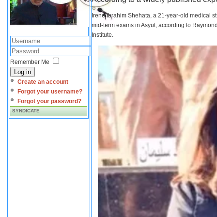
Irene Ibrahim Shehata, a 21-year-old medical s
mid-term exams in Asyut, according to Raymond 
Institute.
Remember Me
Log in
Create an account
Forgot your username?
Forgot your password?
SYNDICATE