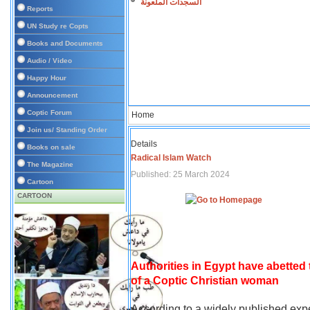
السجدات الملعونة
Reports
UN Study re Copts
Books and Documents
Audio / Video
Happy Hour
Announcement
Coptic Forum
Home
Join us/ Standing Order
Details
Books on sale
Radical Islam Watch
The Magazine
Published: 25 March 2024
Cartoon
CARTOON
Authorities in Egypt have abetted
of a Coptic Christian woman
According to a widely published expe