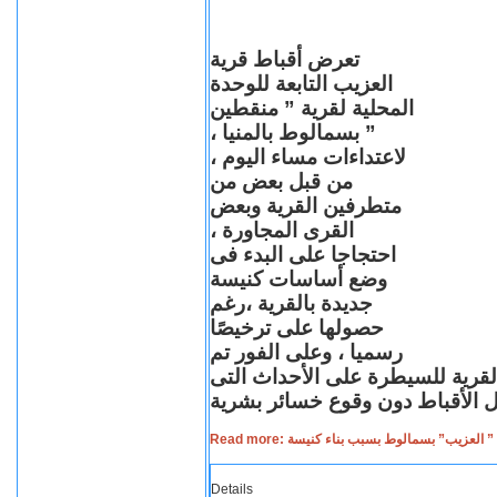
تعرض أقباط قرية
العزيب التابعة للوحدة
المحلية لقرية ” منقطين
” بسمالوط بالمنيا ،
لاعتداءات مساء اليوم ،
من قبل بعض من
متطرفين القرية وبعض
القرى المجاورة ،
احتجاجا على البدء فى
وضع أساسات كنيسة
جديدة بالقرية ،رغم
حصولها على ترخيصًا
رسميا ، وعلى الفور تم
القرية للسيطرة على الأحداث التى
Read more: لعزيب” بسمالوط بسبب بناء كنيسة
Details