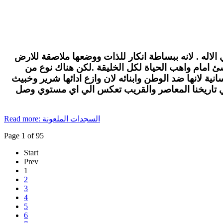
الاله . لانه ببساطة انكار للذات ووضعها ملاصقة للارض
لاشئ امام واهب الحياة لكل الخليقة .لكن هناك نوع من
ة لانها ضد الوطن وابنائه لان وازع ادائها شرير وخبيث
في تاريخنا المعاصر والقريب تعكس الي اي مستوي وصل
Read more: السجدات الملعونة
Page 1 of 95
Start
Prev
1
2
3
4
5
6