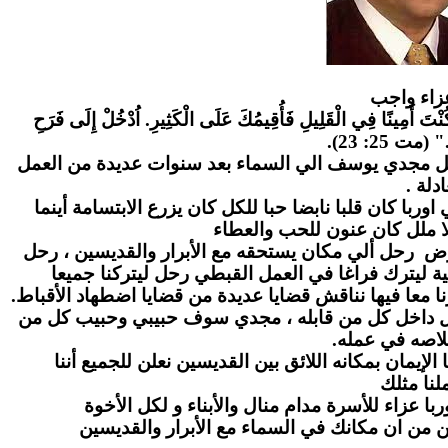
زاء واج
ب
" كُنْتَ أَمِينًا فِي الْقَلِيلِ فَأُقِيمُكَ عَلَى الْكَثِيرِ. اُدْخُلْ إِلَى فَرَحِ
." (مت 25: 23
احل مجدي يوسف الي السماء بعد سنوات عديدة من العمل
عادلة
ا كان قلبا نابضا حبا للكل كان يزرع الابتسامة أينما
ا ملل كان عنون للحب والعطاء
رض رحل ألي مكان يستحقه مع الأبرار والقديسين ، رحل
ة ليترك فراغا في العمل القبطي رحل ليتركنا جميعا
ا معا فيها نناقش قضايا عديدة من قضايا اضطهاد الأقباط
بل داخل كل من قابله ، مجدي سوف حبيبي وحبيب كل من
لاصه في عمله
لإيمان بمكانه اللائق بين القديسين نعلن للجميع أننا
نا مثلك
ا عزاء للأسرة مدام منال والأبناء و لكل الأخوة
ن من ان مكانك في السماء مع الأبرار والقديسين