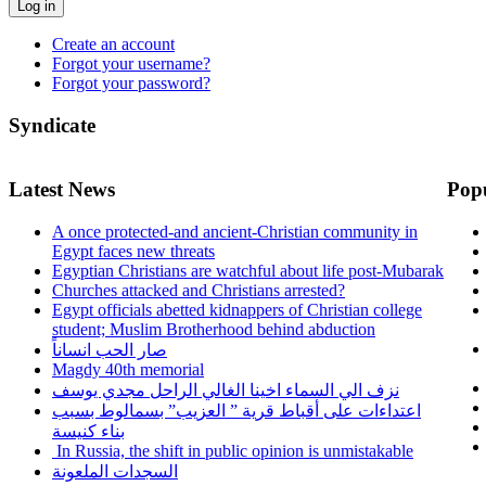
Log in
Create an account
Forgot your username?
Forgot your password?
Syndicate
Latest News
Pop
A once protected-and ancient-Christian community in
Egypt faces new threats
Egyptian Christians are watchful about life post-Mubarak
Churches attacked and Christians arrested?
Egypt officials abetted kidnappers of Christian college
student; Muslim Brotherhood behind abduction
صار الحب انساناً
Magdy 40th memorial
نزف الي السماء اخينا الغالي الراحل مجدي يوسف
اعتداءات على أقباط قرية ” العزيب” بسمالوط بسبب
بناء كنيسة
In Russia, the shift in public opinion is unmistakable
السجدات الملعونة