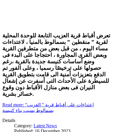
تعرض أقباط قرية العزيب التابعة للوحدة المحلية
لقرية ” منقطين ” بسمالوط بالمنيا ، لاعتداءات
مساء اليوم ، من قبل بعض من متطرفين القرية
وبعض القرى المجاورة ، احتجاجا على البدء فى
وضع أساسات كنيسة جديدة بالقرية ،رغم
حصولها على ترخيصًا رسميا ، وعلى الفور تم
الدفع بتعزيزات أمنية الى قامت بتطويق القرية
للسيطرة على الأحداث التى أسفرت عن إشعال
النيران فى بعض منازل الأقباط دون وقوع
خسائر بشرية.
Read more: اعتداءات على أقباط قرية ” العزيب”
بسمالوط بسبب بناء كنيسة
Details
Category:
Latest News
Published: 16 December 2023