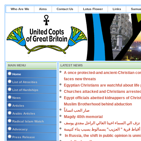
Who Are We
Aims
Contact Us
Lotus Flower
Links
Samue
MAIN MENU
LATEST NEWS
A once protected-and ancient-Christian co
Home
faces new threats
List of Atrocities
Egyptian Christians are watchful about lif
List of Hardships
Churches attacked and Christians arreste
Egypt officials abetted kidnappers of Chris
News
Muslim Brotherhood behind abduction
Articles
صار الحب انساناً
Arabic Articles
Magdy 40th memorial
Radical Islam Watch
نزف الي السماء اخينا الغالي الراحل مجدي يوسف
أقباط قرية ” العزيب” بسمالوط بسبب بناء كنيسة
Advocacy
In Russia, the shift in public opinion is un
Press Release