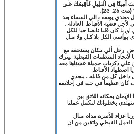
"كُنْتَ أَمِينًا فِي الْقَلِيلِ فَأُقِيمُكَ عَلَى
(مت 25: 23
حل مجدي يوسف الي السماء بعد
ي لأجل قضية الأقباط العادلة
با كان قلبا نابضا حبا للكل
 يواسي الكل بلا كلل ولا ملل
مرض رحل ألي مكان يستحقه مع
 لاتحاد المنظمات القبطية ليترك
ش علي ذكريات جميلة عشناها معه
يا اضطهاد الأقباط
 داخل كل من قابله ، مجدي
كان عظيما في حبه في إخلاصه
لإيمان بمكانه اللائق بين
نهتدي بخطواتك لنكمل عملنا
با عزاء للأسرة مدام منال
ة العمل القبطي واثقين من ان