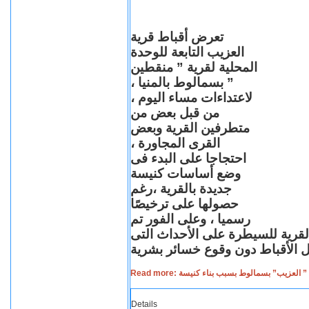
تعرض أقباط قرية
العزيب التابعة للوحدة
المحلية لقرية ” منقطين
” بسمالوط بالمنيا ،
لاعتداءات مساء اليوم ،
من قبل بعض من
متطرفين القرية وبعض
القرى المجاورة ،
احتجاجا على البدء فى
وضع أساسات كنيسة
جديدة بالقرية ،رغم
حصولها على ترخيصًا
رسميا ، وعلى الفور تم
القرية للسيطرة على الأحداث التى
Read more: لعزيب” بسمالوط بسبب بناء كنيسة
Details