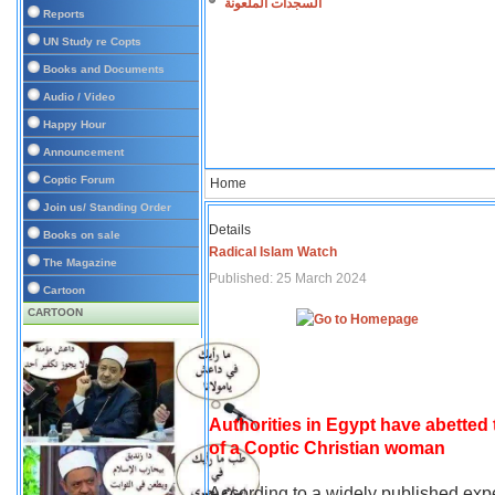
السجدات الملعونة
Reports
UN Study re Copts
Books and Documents
Audio / Video
Happy Hour
Announcement
Coptic Forum
Home
Join us/ Standing Order
Details
Books on sale
Radical Islam Watch
The Magazine
Published: 25 March 2024
Cartoon
CARTOON
Authorities in Egypt have abetted
of a Coptic Christian woman
According to a widely published expe