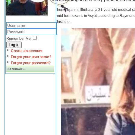
Irene Ibrahim Shehata, a 21-year-old medical s
mid-term exams in Asyut, according to Raymond 
Institute.
Remember Me
Log in
Create an account
Forgot your username?
Forgot your password?
SYNDICATE