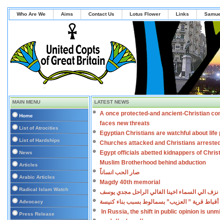
Who Are We
Aims
Contact Us
Lotus Flower
Links
Samue
MAIN MENU
LATEST NEWS
A once protected-and ancient-Christian co
Home
faces new threats
List of Atrocities
Egyptian Christians are watchful about lif
List of Hardships
Churches attacked and Christians arreste
Egypt officials abetted kidnappers of Chris
News
Muslim Brotherhood behind abduction
Articles
صار الحب انساناً
Arabic Articles
Magdy 40th memorial
Radical Islam Watch
نزف الي السماء اخينا الغالي الراحل مجدي يوسف
أقباط قرية ” العزيب” بسمالوط بسبب بناء كنيسة
Advocacy
In Russia, the shift in public opinion is un
Press Release