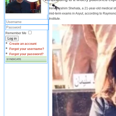
Irene Ibrahim Shehata, a 21-year-old medical s
mid-term exams in Asyut, according to Raymond 
Institute.
Remember Me
Log in
Create an account
Forgot your username?
Forgot your password?
SYNDICATE