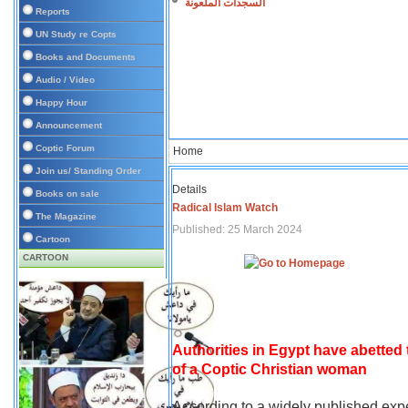
السجدات الملعونة
Reports
UN Study re Copts
Books and Documents
Audio / Video
Happy Hour
Announcement
Coptic Forum
Home
Join us/ Standing Order
Details
Books on sale
Radical Islam Watch
The Magazine
Published: 25 March 2024
Cartoon
CARTOON
Authorities in Egypt have abetted
of a Coptic Christian woman
According to a widely published expe