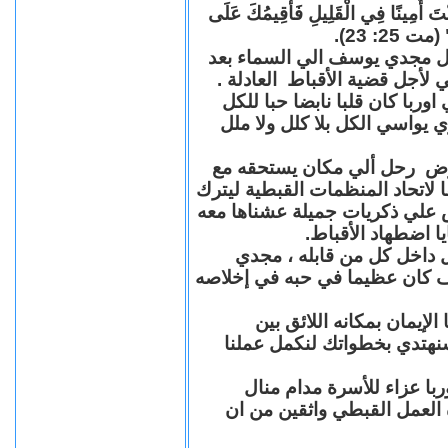
"كُنْتَ أَمِينًا فِي الْقَلِيلِ فَأُقِيمُكَ عَلَى
(مت 25: 23
حل مجدي يوسف الي السماء بعد
ي لأجل قضية الأقباط العادلة
با كان قلبا نابضا حبا للكل
 يواسي الكل بلا كلل ولا ملل
مرض رحل ألي مكان يستحقه مع
 لاتحاد المنظمات القبطية ليترك
ش علي ذكريات جميلة عشناها معه
يا اضطهاد الأقباط
 داخل كل من قابله ، مجدي
كان عظيما في حبه في إخلاصه
لإيمان بمكانه اللائق بين
نهتدي بخطواتك لنكمل عملنا
با عزاء للأسرة مدام منال
ة العمل القبطي واثقين من ان