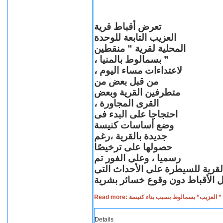
تعرض أقباط قرية
العزيب التابعة للوحدة
المحلية لقرية ” منقطين
” بسمالوط بالمنيا ،
لاعتداءات مساء اليوم ،
من قبل بعض من
متطرفين القرية وبعض
القرى المجاورة ،
احتجاجا على البدء فى
وضع أساسات كنيسة
جديدة بالقرية ،رغم
حصولها على ترخيصًا
رسميا ، وعلى الفور تم
القرية للسيطرة على الأحداث التى
Read more: لعزيب” بسمالوط بسبب بناء كنيسة
Details