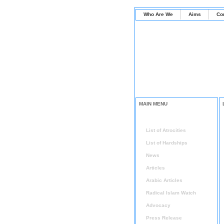
Who Are We
Aims
Co
MAIN MENU
Home
List of Atrocities
List of Hardships
News
Articles
Arabic Articles
Radical Islam Watch
Advocacy
Press Release