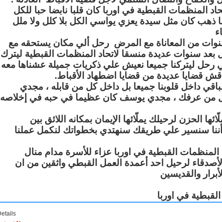
المنظمات القبطية في اوربا كان قلبا نابضا حبا للكل
ما ذهب كان مثل سيدة يعزي يواسي الكل بلا كلل ولا ملل
ء
نوات من المعاناة مع المرض رحل ألي مكان يستحقه مع
ل بعد سنوات عديدة منسقا لاتحاد المنظمات القبطية ليترك
 رحل ليتركنا جميعا نعيش علي ذكريات جميلة عشناها معه
نناقش قضايا عديدة من قضايا اضطهاد الأقباط
قي داخل قلوبنا جميعا بل داخل كل من قابله ، مجدي
من عرفك ، مجدي يوسف كان عظيما في حبه في إخلاصه
ا الحزن لرحيلك يملّائها الإيمان بمكانه اللائق بين
 أننا سنسير علي طريقك سنهتدي بخطواتك لنكمل عملنا
 المنظمات القبطية في اوربا عزاء للأسرة مدام منال
والأصدقاء لرحيل احد أعمدة العمل القبطي واثقين من ان
أبرار والقديسين
لقبطية في اوربا
etails