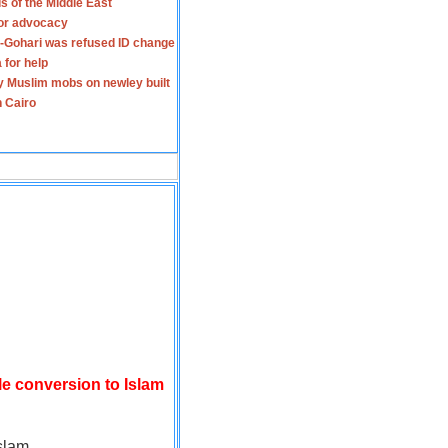
s of the Middle East
for advocacy
-Gohari was refused ID change
 for help
y Muslim mobs on newley built
n Cairo
le conversion to Islam
slam.