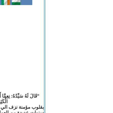
قَالَ لَهُ سَيِّدُهُ: نِعِمَّا أ
الْكَ).
بقلوب مؤمنة نزف الي ا
سنوات عديدة من العم .