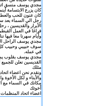
مجدي يوسف منسق اتحاد 
كان يزرع الابتسامة أين
كان عنون للحب والعطا
رحل الي السماء بعد س
الأبرار والقديسين ، رح
فراغا في العمل القبطي
وأيام سهرنا معا فيها .
مجدي يوسف الراحل البا
سوف حبيبي وحبيب كل 
في عمله.
مجدي يوسف بقلوب يملّائه
القديسين نعلن للجميع
مثلك
ونقدم نحن اعضاء اتحاد
والأبناء و لكل الأخوة 
مكانك في السماء مع ال
أخوتك
اعضاء اتحاد المنظمات ا