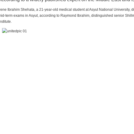
rene Ibrahim Shehata, a 21-year-old medical student at Asyut National University,
id-term exams in Asyut, according to Raymond Ibrahim, distinguished senior Shill
nstitute.