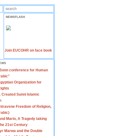
NEWSFLASH
Join EUCOHR on face book
EWS
 Bonn conference for Human
rabic"
gyptian Organization for
ights
 Created Sunni Islamic
m
travene Freedom of Religion,
rabic)
nd Mario, A Tragedy taking
 the 21st Century
yr Marwa and the Double