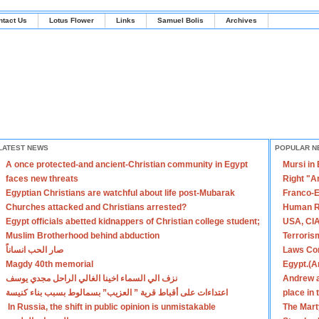
ntact Us
Lotus Flower
Links
Samuel Bolis
Archives
LATEST NEWS
POPULAR N
A once protected-and ancient-Christian community in Egypt
Mursi in
faces new threats
Right "A
Egyptian Christians are watchful about life post-Mubarak
Franco-E
Churches attacked and Christians arrested?
Human R
Egypt officials abetted kidnappers of Christian college student;
USA, CIA
Muslim Brotherhood behind abduction
Terroris
صار الحب انساناً
Laws Con
Magdy 40th memorial
Egypt.(A
نزف الي السماء اخينا الغالي الراحل مجدي يوسف
Andrew a
اعتداءات على أقباط قرية ” العزيب” بسمالوط بسبب بناء كنيسة
place in
In Russia, the shift in public opinion is unmistakable
The Mart