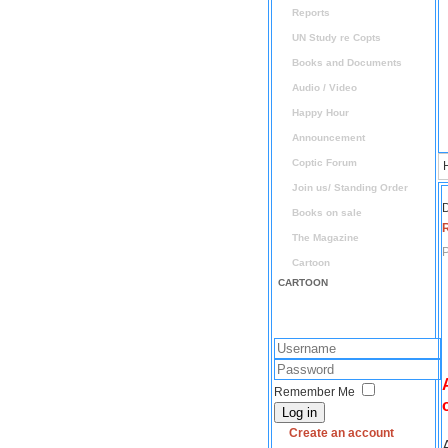
Reports
UN Study re Copts
Books and Documents
Audio / Video
Happy Hour
Announcement
Coptic Forum
Join us/ Standing Order
D
Books on sale
The Magazine
P
Cartoon
CARTOON
Remember Me
Log in
Create an account