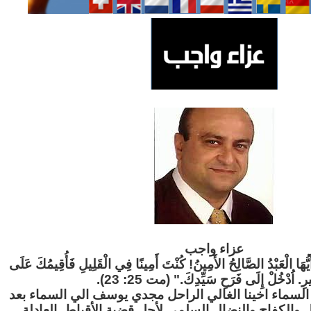
عزاء واج
ب
"َيُّهَا الْعَبْدُ الصَّالِحُ الأَمِينُ! كُنْتَ أَمِينًا فِي الْقَلِيلِ فَأُقِيمُكَ عَلَى
ثِيرِ. اُدْخُلْ إِلَى فَرَحِ سَيِّدِكَ." (مت 25: 23
لسماء اخينا الغالي الراحل مجدي يوسف الي السماء بعد
ل والكفاح والنضال السلمي لأجل قضية الأقباط العادلة