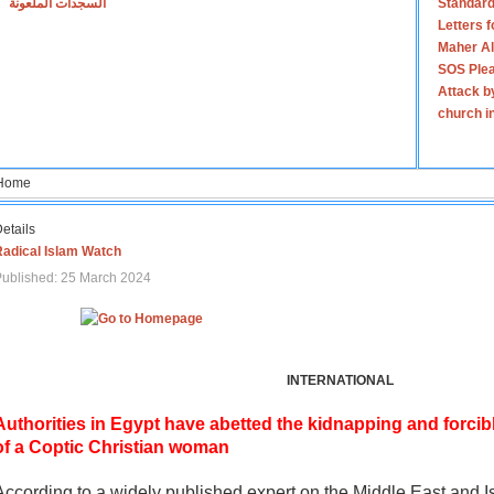
السجدات الملعونة
Standard
Letters 
Maher Al
SOS Plea
Attack b
church i
Home
etails
Radical Islam Watch
ublished: 25 March 2024
INTERNATIONAL
Authorities in Egypt have abetted the kidnapping and forcib
of a Coptic Christian woman
According to a widely published expert on the Middle East and I