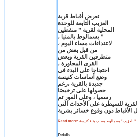
تعرض أقباط قرية
العزيب التابعة للوحدة
المحلية لقرية ” منقطين
” بسمالوط بالمنيا ،
لاعتداءات مساء اليوم ،
من قبل بعض من
متطرفين القرية وبعض
القرى المجاورة ،
احتجاجا على البدء فى
وضع أساسات كنيسة
جديدة بالقرية ،رغم
حصولها على ترخيصًا
رسميا ، وعلى الفور تم
القرية للسيطرة على الأحداث التى
Read more: لعزيب” بسمالوط بسبب بناء كنيسة
Details