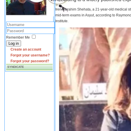
Irene Ibrahim Shehata, a 21-year-old medical s
mid-term exams in Asyut, according to Raymond 
Institute.
Remember Me
Log in
Create an account
Forgot your username?
Forgot your password?
SYNDICATE