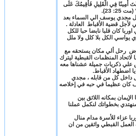
"كُنْتَ أَمِينًا فِي الْقَلِيلِ فَأُقِيمُكَ عَلَى
(مت 25: 23
حل مجدي يوسف الي السماء بعد
ي لأجل قضية الأقباط العادلة
با كان قلبا نابضا حبا للكل
 يواسي الكل بلا كلل ولا ملل
مرض رحل ألي مكان يستحقه مع
 لاتحاد المنظمات القبطية ليترك
ش علي ذكريات جميلة عشناها معه
يا اضطهاد الأقباط
 داخل كل من قابله ، مجدي
كان عظيما في حبه في إخلاصه
لإيمان بمكانه اللائق بين
نهتدي بخطواتك لنكمل عملنا
با عزاء للأسرة مدام منال
ة العمل القبطي واثقين من ان