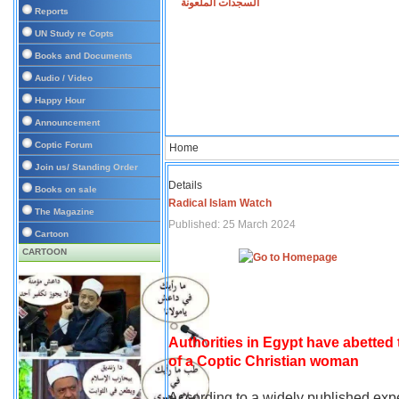
السجدات الملعونة
Reports
UN Study re Copts
Books and Documents
Audio / Video
Happy Hour
Announcement
Coptic Forum
Home
Join us/ Standing Order
Details
Books on sale
Radical Islam Watch
The Magazine
Published: 25 March 2024
Cartoon
CARTOON
Authorities in Egypt have abetted
of a Coptic Christian woman
According to a widely published expe