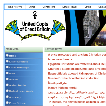
Who Are We
Aims
Contact Us
Lotus Flower
Links
Samue
MAIN MENU
LATEST NEWS
A once protected-and ancient-Christian co
Home
faces new threats
List of Atrocities
Egyptian Christians are watchful about lif
List of Hardships
Churches attacked and Christians arreste
Egypt officials abetted kidnappers of Chris
News
Muslim Brotherhood behind abduction
Articles
صار الحب انساناً
Arabic Articles
Magdy 40th memorial
Radical Islam Watch
نزف الي السماء اخينا الغالي الراحل مجدي يوسف
أقباط قرية ” العزيب” بسمالوط بسبب بناء كنيسة
Advocacy
In Russia, the shift in public opinion is un
Press Release