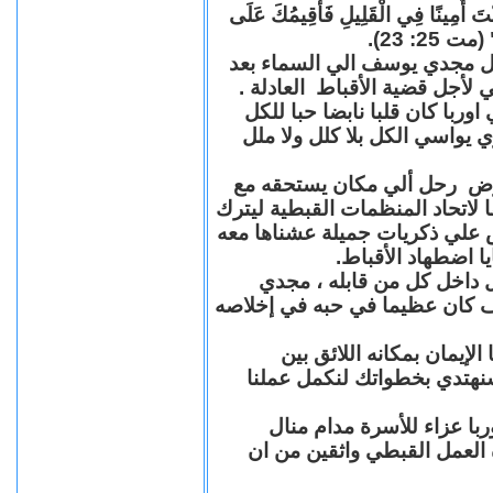
"كُنْتَ أَمِينًا فِي الْقَلِيلِ فَأُقِيمُكَ عَلَى
(مت 25: 23
حل مجدي يوسف الي السماء بعد
ي لأجل قضية الأقباط العادلة
با كان قلبا نابضا حبا للكل
 يواسي الكل بلا كلل ولا ملل
مرض رحل ألي مكان يستحقه مع
 لاتحاد المنظمات القبطية ليترك
ش علي ذكريات جميلة عشناها معه
يا اضطهاد الأقباط
 داخل كل من قابله ، مجدي
كان عظيما في حبه في إخلاصه
لإيمان بمكانه اللائق بين
نهتدي بخطواتك لنكمل عملنا
با عزاء للأسرة مدام منال
ة العمل القبطي واثقين من ان