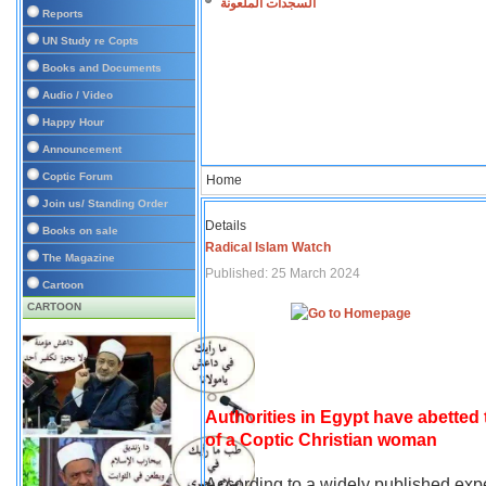
السجدات الملعونة
Reports
UN Study re Copts
Books and Documents
Audio / Video
Happy Hour
Announcement
Coptic Forum
Home
Join us/ Standing Order
Details
Books on sale
Radical Islam Watch
The Magazine
Published: 25 March 2024
Cartoon
CARTOON
Authorities in Egypt have abetted
of a Coptic Christian woman
According to a widely published expe