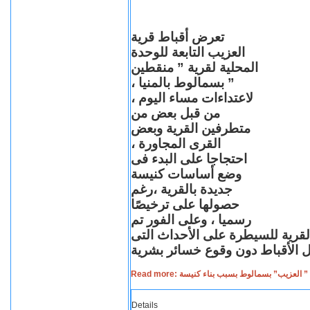
تعرض أقباط قرية
العزيب التابعة للوحدة
المحلية لقرية ” منقطين
” بسمالوط بالمنيا ،
لاعتداءات مساء اليوم ،
من قبل بعض من
متطرفين القرية وبعض
القرى المجاورة ،
احتجاجا على البدء فى
وضع أساسات كنيسة
جديدة بالقرية ،رغم
حصولها على ترخيصًا
رسميا ، وعلى الفور تم
القرية للسيطرة على الأحداث التى
Read more: لعزيب” بسمالوط بسبب بناء كنيسة
Details