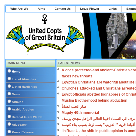
Who Are We
Aims
Contact Us
Lotus Flower
Links
Samue
MAIN MENU
LATEST NEWS
A once protected-and ancient-Christian co
Home
faces new threats
List of Atrocities
Egyptian Christians are watchful about lif
List of Hardships
Churches attacked and Christians arreste
Egypt officials abetted kidnappers of Chris
News
Muslim Brotherhood behind abduction
Articles
صار الحب انساناً
Arabic Articles
Magdy 40th memorial
Radical Islam Watch
نزف الي السماء اخينا الغالي الراحل مجدي يوسف
أقباط قرية ” العزيب” بسمالوط بسبب بناء كنيسة
Advocacy
In Russia, the shift in public opinion is un
Press Release