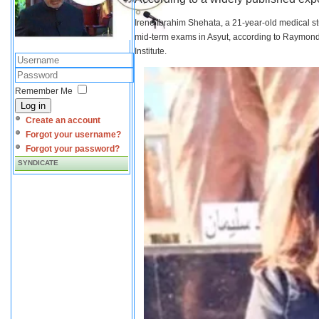
Irene Ibrahim Shehata, a 21-year-old medical s
mid-term exams in Asyut, according to Raymond 
Institute.
Remember Me
Log in
Create an account
Forgot your username?
Forgot your password?
SYNDICATE