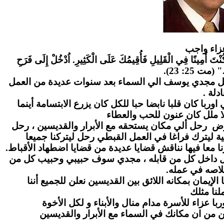
زاء واج
ب
" كُنْتَ أَمِينًا فِي الْقَلِيلِ فَأُقِيمُكَ عَلَى الْكَثِيرِ. اُدْخُلْ إِلَى فَرَحِ
." (مت 25: 23
احل مجدي يوسف الي السماء بعد سنوات عديدة من العمل
عادلة
ا كان قلبا نابضا حبا للكل كان يزرع الابتسامة أينما
ا ملل كان عنون للحب والعطاء
رض رحل ألي مكان يستحقه مع الأبرار والقديسين ، رحل
ة ليترك فراغا في العمل القبطي رحل ليتركنا جميعا
ا معا فيها نناقش قضايا عديدة من قضايا اضطهاد الأقباط
بل داخل كل من قابله ، مجدي سوف حبيبي وحبيب كل من
لاصه في عمله
لإيمان بمكانه اللائق بين القديسين نعلن للجميع أننا
نا مثلك
ا عزاء للأسرة مدام منال والأبناء و لكل الأخوة
ن من ان مكانك في السماء مع الأبرار والقديسين