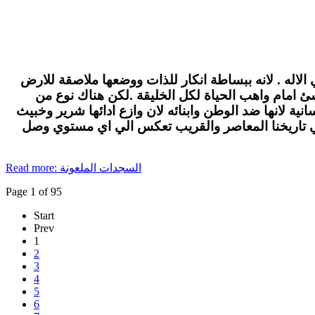
الاله . لانه ببساطة انكار للذات ووضعها ملاصقة للارض
لاشئ امام واهب الحياة لكل الخليقة .لكن هناك نوع من
ة لانها ضد الوطن وابنائه لان وازع ادائها شرير وخبيث
في تاريخنا المعاصر والقريب تعكس الي اي مستوي وصل
Read more: السجدات الملعونة
Page 1 of 95
Start
Prev
1
2
3
4
5
6