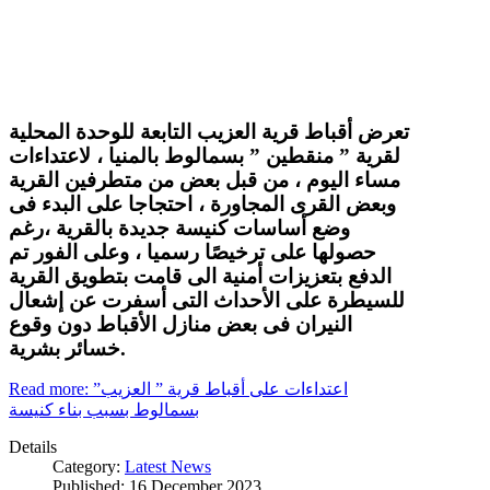
تعرض أقباط قرية العزيب التابعة للوحدة المحلية
لقرية ” منقطين ” بسمالوط بالمنيا ، لاعتداءات
مساء اليوم ، من قبل بعض من متطرفين القرية
وبعض القرى المجاورة ، احتجاجا على البدء فى
وضع أساسات كنيسة جديدة بالقرية ،رغم
حصولها على ترخيصًا رسميا ، وعلى الفور تم
الدفع بتعزيزات أمنية الى قامت بتطويق القرية
للسيطرة على الأحداث التى أسفرت عن إشعال
النيران فى بعض منازل الأقباط دون وقوع
خسائر بشرية.
Read more: اعتداءات على أقباط قرية ” العزيب”
بسمالوط بسبب بناء كنيسة
Details
Category:
Latest News
Published: 16 December 2023