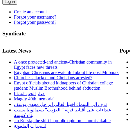
Log in
Create an account
Forgot your username?
Forgot your password?
Syndicate
Latest News
Pop
A once protected-and ancient-Christian community in
Egypt faces new threats
Egyptian Christians are watchful about life post-Mubarak
Churches attacked and Christians arrested?
Egypt officials abetted kidnappers of Christian college
student; Muslim Brotherhood behind abduction
صار الحب انساناً
Magdy 40th memorial
نزف الي السماء اخينا الغالي الراحل مجدي يوسف
اعتداءات على أقباط قرية ” العزيب” بسمالوط بسبب
بناء كنيسة
In Russia, the shift in public opinion is unmistakable
السجدات الملعونة