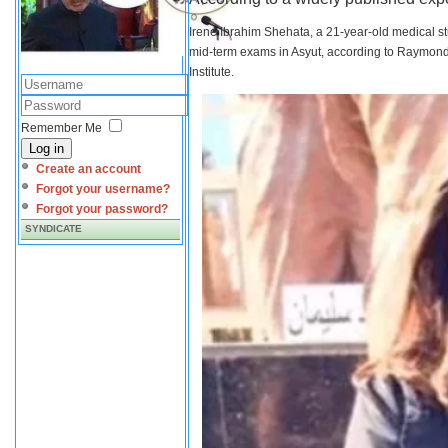
Irene Ibrahim Shehata, a 21-year-old medical s
mid-term exams in Asyut, according to Raymond 
Institute.
Remember Me
Log in
Create an account
Forgot your username?
Forgot your password?
SYNDICATE