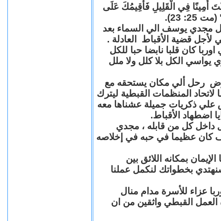
"كُنْتَ أَمِينًا فِي الْقَلِيلِ فَأُقِيمُكَ عَلَى
(مت 25: 23
حل مجدي يوسف الي السماء بعد
ي لأجل قضية الأقباط العادلة
با كان قلبا نابضا حبا للكل
 يواسي الكل بلا كلل ولا ملل
مرض رحل ألي مكان يستحقه مع
 لاتحاد المنظمات القبطية ليترك
ش علي ذكريات جميلة عشناها معه
يا اضطهاد الأقباط
 داخل كل من قابله ، مجدي
كان عظيما في حبه في إخلاصه
لإيمان بمكانه اللائق بين
نهتدي بخطواتك لنكمل عملنا
با عزاء للأسرة مدام منال
ة العمل القبطي واثقين من ان