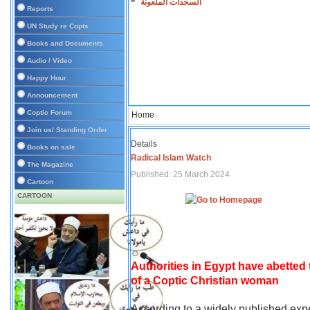
السجدات الملعونة
Reports
UN Study re Copts
Books and Documents
Audio / Video
Happy Hour
Announcement
Coptic Forum
Home
Join us/ Standing Order
Details
Books on sale
Radical Islam Watch
The Magazine
Published: 25 March 2024
Cartoon
CARTOON
Authorities in Egypt have abetted
of a Coptic Christian woman
According to a widely published expe