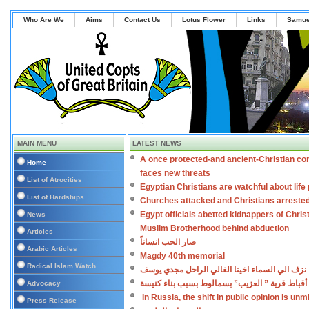
Who Are We
Aims
Contact Us
Lotus Flower
Links
Samue
MAIN MENU
LATEST NEWS
A once protected-and ancient-Christian co
Home
faces new threats
List of Atrocities
Egyptian Christians are watchful about lif
List of Hardships
Churches attacked and Christians arreste
Egypt officials abetted kidnappers of Chris
News
Muslim Brotherhood behind abduction
Articles
صار الحب انساناً
Arabic Articles
Magdy 40th memorial
Radical Islam Watch
نزف الي السماء اخينا الغالي الراحل مجدي يوسف
أقباط قرية ” العزيب” بسمالوط بسبب بناء كنيسة
Advocacy
In Russia, the shift in public opinion is un
Press Release