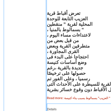
تعرض أقباط قرية
العزيب التابعة للوحدة
المحلية لقرية ” منقطين
” بسمالوط بالمنيا ،
لاعتداءات مساء اليوم ،
من قبل بعض من
متطرفين القرية وبعض
القرى المجاورة ،
احتجاجا على البدء فى
وضع أساسات كنيسة
جديدة بالقرية ،رغم
حصولها على ترخيصًا
رسميا ، وعلى الفور تم
القرية للسيطرة على الأحداث التى
Read more: لعزيب” بسمالوط بسبب بناء كنيسة
Details