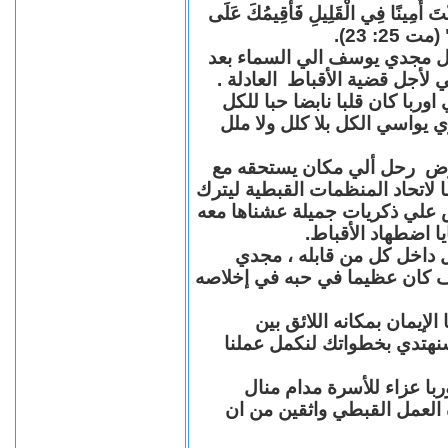
"كُنْتَ أَمِينًا فِي الْقَلِيلِ فَأُقِيمُكَ عَلَى
(مت 25: 23
حل مجدي يوسف الي السماء بعد
ي لأجل قضية الأقباط العادلة
با كان قلبا نابضا حبا للكل
 يواسي الكل بلا كلل ولا ملل
مرض رحل ألي مكان يستحقه مع
 لاتحاد المنظمات القبطية ليترك
ش علي ذكريات جميلة عشناها معه
يا اضطهاد الأقباط
 داخل كل من قابله ، مجدي
كان عظيما في حبه في إخلاصه
لإيمان بمكانه اللائق بين
نهتدي بخطواتك لنكمل عملنا
با عزاء للأسرة مدام منال
ة العمل القبطي واثقين من ان