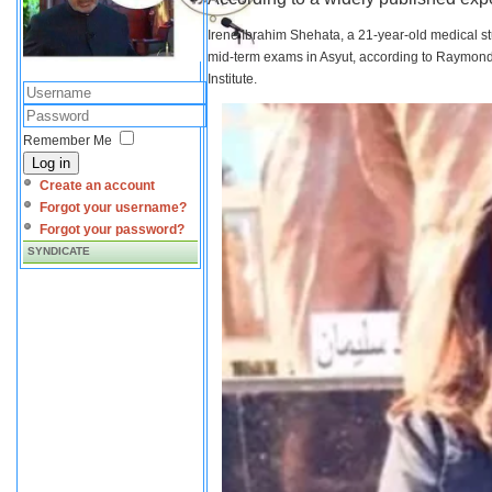
Irene Ibrahim Shehata, a 21-year-old medical s
mid-term exams in Asyut, according to Raymond 
Institute.
Remember Me
Log in
Create an account
Forgot your username?
Forgot your password?
SYNDICATE