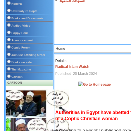
السجدات الملعونة
Reports
UN Study re Copts
Books and Documents
Audio / Video
Happy Hour
Announcement
Coptic Forum
Home
Join us/ Standing Order
Details
Books on sale
Radical Islam Watch
The Magazine
Published: 25 March 2024
Cartoon
CARTOON
Authorities in Egypt have abetted
of a Coptic Christian woman
According to a widely published expe