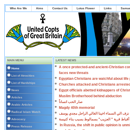
Who Are We
Aims
Contact Us
Lotus Flower
Links
Samue
MAIN MENU
LATEST NEWS
A once protected-and ancient-Christian co
Home
faces new threats
List of Atrocities
Egyptian Christians are watchful about lif
List of Hardships
Churches attacked and Christians arreste
Egypt officials abetted kidnappers of Chris
News
Muslim Brotherhood behind abduction
Articles
صار الحب انساناً
Arabic Articles
Magdy 40th memorial
Radical Islam Watch
نزف الي السماء اخينا الغالي الراحل مجدي يوسف
أقباط قرية ” العزيب” بسمالوط بسبب بناء كنيسة
Advocacy
In Russia, the shift in public opinion is un
Press Release