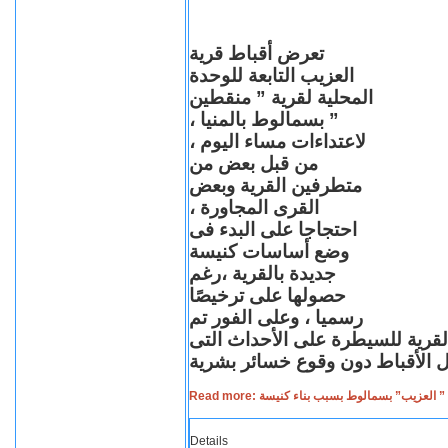
تعرض أقباط قرية
العزيب التابعة للوحدة
المحلية لقرية ” منقطين
” بسمالوط بالمنيا ،
لاعتداءات مساء اليوم ،
من قبل بعض من
متطرفين القرية وبعض
القرى المجاورة ،
احتجاجا على البدء فى
وضع أساسات كنيسة
جديدة بالقرية ،رغم
حصولها على ترخيصًا
رسميا ، وعلى الفور تم
القرية للسيطرة على الأحداث التى
Read more: لعزيب” بسمالوط بسبب بناء كنيسة
Details