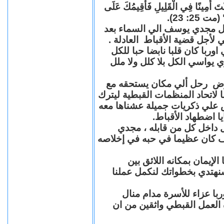
"كُنْتَ أَمِينًا فِي الْقَلِيلِ فَأُقِيمُكَ عَلَى
(مت 25: 23
حل مجدي يوسف الي السماء بعد
ي لأجل قضية الأقباط العادلة
با كان قلبا نابضا حبا للكل
 يواسي الكل بلا كلل ولا ملل
مرض رحل ألي مكان يستحقه مع
 لاتحاد المنظمات القبطية ليترك
ش علي ذكريات جميلة عشناها معه
يا اضطهاد الأقباط
 داخل كل من قابله ، مجدي
كان عظيما في حبه في إخلاصه
لإيمان بمكانه اللائق بين
نهتدي بخطواتك لنكمل عملنا
با عزاء للأسرة مدام منال
ة العمل القبطي واثقين من ان