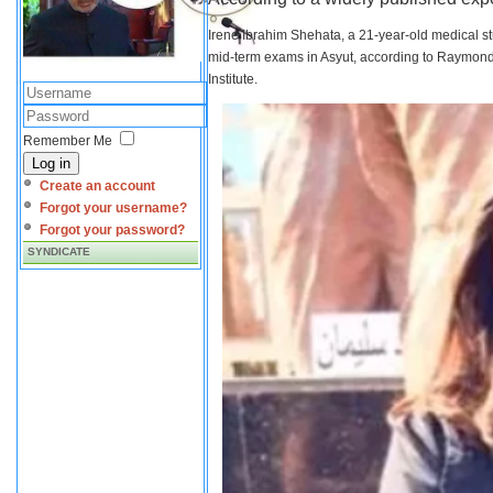
Irene Ibrahim Shehata, a 21-year-old medical s
mid-term exams in Asyut, according to Raymond 
Institute.
Remember Me
Log in
Create an account
Forgot your username?
Forgot your password?
SYNDICATE