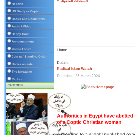
السجدات الملعونة
Reports
UN Study re Copts
Books and Documents
Audio / Video
Happy Hour
Announcement
Coptic Forum
Home
Join us/ Standing Order
Details
Books on sale
Radical Islam Watch
The Magazine
Published: 25 March 2024
Cartoon
CARTOON
Authorities in Egypt have abetted
of a Coptic Christian woman
According to a widely published expe