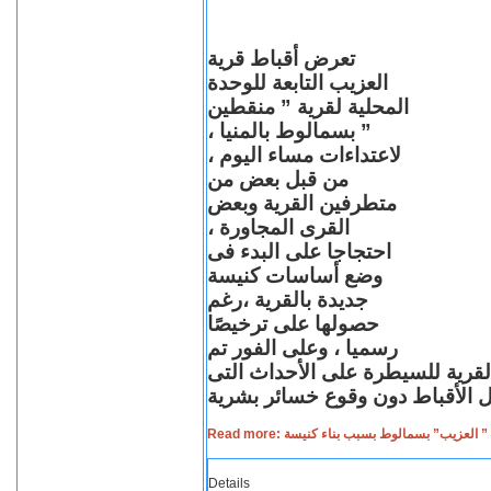
تعرض أقباط قرية
العزيب التابعة للوحدة
المحلية لقرية ” منقطين
” بسمالوط بالمنيا ،
لاعتداءات مساء اليوم ،
من قبل بعض من
متطرفين القرية وبعض
القرى المجاورة ،
احتجاجا على البدء فى
وضع أساسات كنيسة
جديدة بالقرية ،رغم
حصولها على ترخيصًا
رسميا ، وعلى الفور تم
القرية للسيطرة على الأحداث التى
Read more: لعزيب” بسمالوط بسبب بناء كنيسة
Details