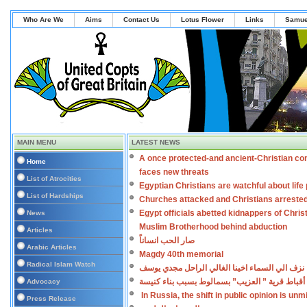
Who Are We
Aims
Contact Us
Lotus Flower
Links
Samue
MAIN MENU
LATEST NEWS
A once protected-and ancient-Christian co
Home
faces new threats
List of Atrocities
Egyptian Christians are watchful about lif
List of Hardships
Churches attacked and Christians arreste
Egypt officials abetted kidnappers of Chris
News
Muslim Brotherhood behind abduction
Articles
صار الحب انساناً
Arabic Articles
Magdy 40th memorial
Radical Islam Watch
نزف الي السماء اخينا الغالي الراحل مجدي يوسف
أقباط قرية ” العزيب” بسمالوط بسبب بناء كنيسة
Advocacy
In Russia, the shift in public opinion is un
Press Release