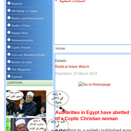
السجدات الملعونة
Reports
UN Study re Copts
Books and Documents
Audio / Video
Happy Hour
Announcement
Coptic Forum
Home
Join us/ Standing Order
Details
Books on sale
Radical Islam Watch
The Magazine
Published: 25 March 2024
Cartoon
CARTOON
Authorities in Egypt have abetted
of a Coptic Christian woman
According to a widely published expe