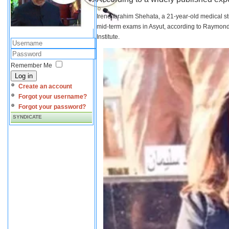
Irene Ibrahim Shehata, a 21-year-old medical s
mid-term exams in Asyut, according to Raymond 
Institute.
Remember Me
Log in
Create an account
Forgot your username?
Forgot your password?
SYNDICATE