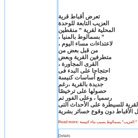
تعرض أقباط قرية
العزيب التابعة للوحدة
المحلية لقرية ” منقطين
” بسمالوط بالمنيا ،
لاعتداءات مساء اليوم ،
من قبل بعض من
متطرفين القرية وبعض
القرى المجاورة ،
احتجاجا على البدء فى
وضع أساسات كنيسة
جديدة بالقرية ،رغم
حصولها على ترخيصًا
رسميا ، وعلى الفور تم
القرية للسيطرة على الأحداث التى
Read more: لعزيب” بسمالوط بسبب بناء كنيسة
Details