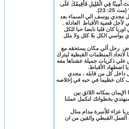
"كُنْتَ أَمِينًا فِي الْقَلِيلِ فَأُقِيمُكَ عَلَى
(مت 25: 23
حل مجدي يوسف الي السماء بعد
ي لأجل قضية الأقباط العادلة
با كان قلبا نابضا حبا للكل
 يواسي الكل بلا كلل ولا ملل
مرض رحل ألي مكان يستحقه مع
 لاتحاد المنظمات القبطية ليترك
ش علي ذكريات جميلة عشناها معه
يا اضطهاد الأقباط
 داخل كل من قابله ، مجدي
كان عظيما في حبه في إخلاصه
لإيمان بمكانه اللائق بين
نهتدي بخطواتك لنكمل عملنا
با عزاء للأسرة مدام منال
ة العمل القبطي واثقين من ان