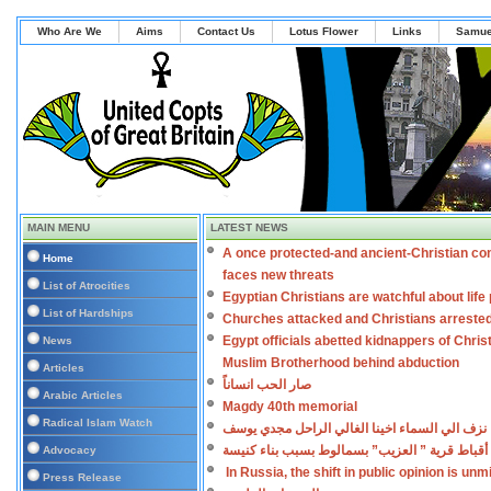
Who Are We
Aims
Contact Us
Lotus Flower
Links
Samue
MAIN MENU
LATEST NEWS
A once protected-and ancient-Christian co
Home
faces new threats
List of Atrocities
Egyptian Christians are watchful about lif
List of Hardships
Churches attacked and Christians arreste
Egypt officials abetted kidnappers of Chris
News
Muslim Brotherhood behind abduction
Articles
صار الحب انساناً
Arabic Articles
Magdy 40th memorial
Radical Islam Watch
نزف الي السماء اخينا الغالي الراحل مجدي يوسف
أقباط قرية ” العزيب” بسمالوط بسبب بناء كنيسة
Advocacy
In Russia, the shift in public opinion is un
Press Release