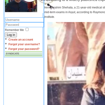
Irene Ibrahim Shehata, a 21-year-old medical s
mid-term exams in Asyut, according to Raymond 
Institute.
Remember Me
Log in
Create an account
Forgot your username?
Forgot your password?
SYNDICATE