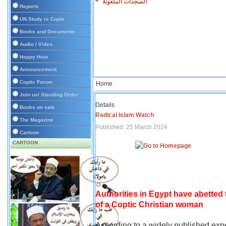
السجدات الملعونة
Reports
UN Study re Copts
Books and Documents
Audio / Video
Happy Hour
Announcement
Coptic Forum
Home
Join us/ Standing Order
Details
Books on sale
Radical Islam Watch
The Magazine
Published: 25 March 2024
Cartoon
CARTOON
Authorities in Egypt have abetted
of a Coptic Christian woman
According to a widely published expe