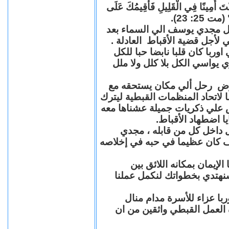
"كُنْتَ أَمِينًا فِي الْقَلِيلِ فَأُقِيمُكَ عَلَى
(مت 25: 23
حل مجدي يوسف الي السماء بعد
ي لأجل قضية الأقباط العادلة
با كان قلبا نابضا حبا للكل
 يواسي الكل بلا كلل ولا ملل
مرض رحل ألي مكان يستحقه مع
 لاتحاد المنظمات القبطية ليترك
ش علي ذكريات جميلة عشناها معه
يا اضطهاد الأقباط
 داخل كل من قابله ، مجدي
كان عظيما في حبه في إخلاصه
لإيمان بمكانه اللائق بين
نهتدي بخطواتك لنكمل عملنا
با عزاء للأسرة مدام منال
ة العمل القبطي واثقين من ان