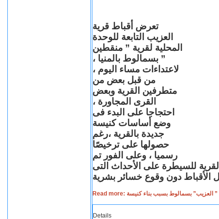
تعرض أقباط قرية
العزيب التابعة للوحدة
المحلية لقرية ” منقطين
” بسمالوط بالمنيا ،
لاعتداءات مساء اليوم ،
من قبل بعض من
متطرفين القرية وبعض
القرى المجاورة ،
احتجاجا على البدء فى
وضع أساسات كنيسة
جديدة بالقرية ،رغم
حصولها على ترخيصًا
رسميا ، وعلى الفور تم
القرية للسيطرة على الأحداث التى
Read more: لعزيب” بسمالوط بسبب بناء كنيسة
Details