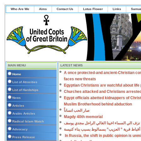
Who Are We
Aims
Contact Us
Lotus Flower
Links
Samue
MAIN MENU
LATEST NEWS
A once protected-and ancient-Christian co
Home
faces new threats
List of Atrocities
Egyptian Christians are watchful about lif
List of Hardships
Churches attacked and Christians arreste
Egypt officials abetted kidnappers of Chris
News
Muslim Brotherhood behind abduction
Articles
صار الحب انساناً
Arabic Articles
Magdy 40th memorial
Radical Islam Watch
نزف الي السماء اخينا الغالي الراحل مجدي يوسف
أقباط قرية ” العزيب” بسمالوط بسبب بناء كنيسة
Advocacy
In Russia, the shift in public opinion is un
Press Release