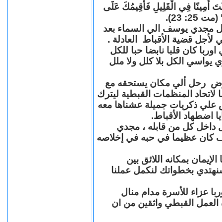
"كُنْتَ أَمِينًا فِي الْقَلِيلِ فَأُقِيمُكَ عَلَى
(مت 25: 23
حل مجدي يوسف الي السماء بعد
ي لأجل قضية الأقباط العادلة
با كان قلبا نابضا حبا للكل
 يواسي الكل بلا كلل ولا ملل
مرض رحل ألي مكان يستحقه مع
 لاتحاد المنظمات القبطية ليترك
ش علي ذكريات جميلة عشناها معه
يا اضطهاد الأقباط
 داخل كل من قابله ، مجدي
كان عظيما في حبه في إخلاصه
لإيمان بمكانه اللائق بين
نهتدي بخطواتك لنكمل عملنا
با عزاء للأسرة مدام منال
ة العمل القبطي واثقين من ان