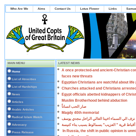
Who Are We
Aims
Contact Us
Lotus Flower
Links
Samue
MAIN MENU
LATEST NEWS
A once protected-and ancient-Christian co
Home
faces new threats
List of Atrocities
Egyptian Christians are watchful about lif
List of Hardships
Churches attacked and Christians arreste
Egypt officials abetted kidnappers of Chris
News
Muslim Brotherhood behind abduction
Articles
صار الحب انساناً
Arabic Articles
Magdy 40th memorial
Radical Islam Watch
نزف الي السماء اخينا الغالي الراحل مجدي يوسف
أقباط قرية ” العزيب” بسمالوط بسبب بناء كنيسة
Advocacy
In Russia, the shift in public opinion is un
Press Release