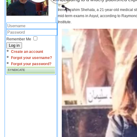
Irene Ibrahim Shehata, a 21-year-old medical s
mid-term exams in Asyut, according to Raymond 
Institute.
Remember Me
Log in
Create an account
Forgot your username?
Forgot your password?
SYNDICATE