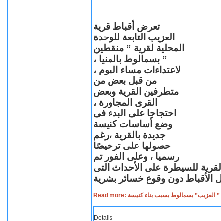
تعرض أقباط قرية
العزيب التابعة للوحدة
المحلية لقرية ” منقطين
” بسمالوط بالمنيا ،
لاعتداءات مساء اليوم ،
من قبل بعض من
متطرفين القرية وبعض
القرى المجاورة ،
احتجاجا على البدء فى
وضع أساسات كنيسة
جديدة بالقرية ،رغم
حصولها على ترخيصًا
رسميا ، وعلى الفور تم
القرية للسيطرة على الأحداث التى
Read more: لعزيب” بسمالوط بسبب بناء كنيسة
Details