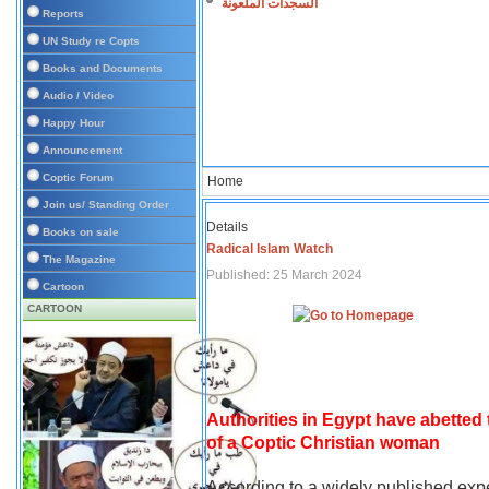
السجدات الملعونة
Reports
UN Study re Copts
Books and Documents
Audio / Video
Happy Hour
Announcement
Coptic Forum
Home
Join us/ Standing Order
Details
Books on sale
Radical Islam Watch
The Magazine
Published: 25 March 2024
Cartoon
CARTOON
Authorities in Egypt have abetted
of a Coptic Christian woman
According to a widely published expe