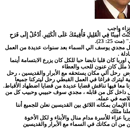
زاء واج
ب
" كُنْتَ أَمِينًا فِي الْقَلِيلِ فَأُقِيمُكَ عَلَى الْكَثِيرِ. اُدْخُلْ إِلَى فَرَحِ
." (مت 25: 23
احل مجدي يوسف الي السماء بعد سنوات عديدة من العمل
عادلة
ا كان قلبا نابضا حبا للكل كان يزرع الابتسامة أينما
ا ملل كان عنون للحب والعطاء
رض رحل ألي مكان يستحقه مع الأبرار والقديسين ، رحل
ة ليترك فراغا في العمل القبطي رحل ليتركنا جميعا
ا معا فيها نناقش قضايا عديدة من قضايا اضطهاد الأقباط
بل داخل كل من قابله ، مجدي سوف حبيبي وحبيب كل من
لاصه في عمله
لإيمان بمكانه اللائق بين القديسين نعلن للجميع أننا
نا مثلك
ا عزاء للأسرة مدام منال والأبناء و لكل الأخوة
ن من ان مكانك في السماء مع الأبرار والقديسين