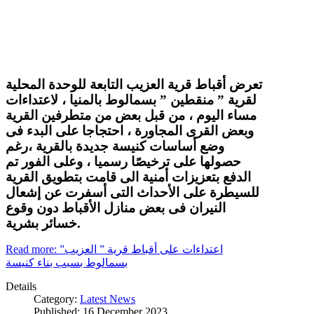
تعرض أقباط قرية العزيب التابعة للوحدة المحلية
لقرية ” منقطين ” بسمالوط بالمنيا ، لاعتداءات
مساء اليوم ، من قبل بعض من متطرفين القرية
وبعض القرى المجاورة ، احتجاجا على البدء فى
وضع أساسات كنيسة جديدة بالقرية ،رغم
حصولها على ترخيصًا رسميا ، وعلى الفور تم
الدفع بتعزيزات أمنية الى قامت بتطويق القرية
للسيطرة على الأحداث التى أسفرت عن إشعال
النيران فى بعض منازل الأقباط دون وقوع
خسائر بشرية.
Read more: اعتداءات على أقباط قرية ” العزيب”
بسمالوط بسبب بناء كنيسة
Details
Category:
Latest News
Published: 16 December 2023