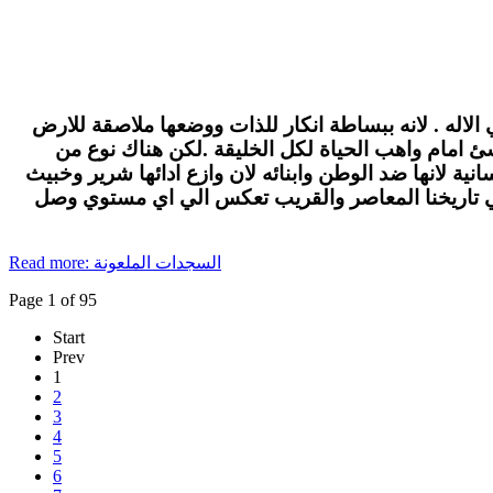
الاله . لانه ببساطة انكار للذات ووضعها ملاصقة للارض
لاشئ امام واهب الحياة لكل الخليقة .لكن هناك نوع من
ة لانها ضد الوطن وابنائه لان وازع ادائها شرير وخبيث
في تاريخنا المعاصر والقريب تعكس الي اي مستوي وصل
Read more: السجدات الملعونة
Page 1 of 95
Start
Prev
1
2
3
4
5
6