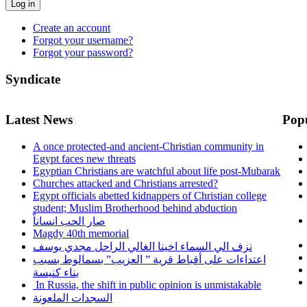
Log in
Create an account
Forgot your username?
Forgot your password?
Syndicate
Latest News
Pop
A once protected-and ancient-Christian community in
Egypt faces new threats
Egyptian Christians are watchful about life post-Mubarak
Churches attacked and Christians arrested?
Egypt officials abetted kidnappers of Christian college
student; Muslim Brotherhood behind abduction
صار الحب انساناً
Magdy 40th memorial
نزف الي السماء اخينا الغالي الراحل مجدي يوسف
اعتداءات على أقباط قرية ” العزيب” بسمالوط بسبب
بناء كنيسة
In Russia, the shift in public opinion is unmistakable
السجدات الملعونة