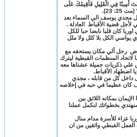
"كُنْتَ أَمِينًا فِي الْقَلِيلِ فَأُقِيمُكَ عَلَى
(مت 25: 23
حل مجدي يوسف الي السماء بعد
ي لأجل قضية الأقباط العادلة
با كان قلبا نابضا حبا للكل
 يواسي الكل بلا كلل ولا ملل
مرض رحل ألي مكان يستحقه مع
 لاتحاد المنظمات القبطية ليترك
ش علي ذكريات جميلة عشناها معه
يا اضطهاد الأقباط
 داخل كل من قابله ، مجدي
كان عظيما في حبه في إخلاصه
لإيمان بمكانه اللائق بين
نهتدي بخطواتك لنكمل عملنا
با عزاء للأسرة مدام منال
ة العمل القبطي واثقين من ان