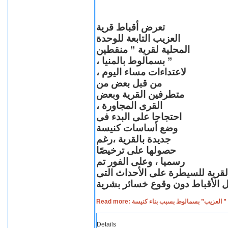
تعرض أقباط قرية
العزيب التابعة للوحدة
المحلية لقرية ” منقطين
” بسمالوط بالمنيا ،
لاعتداءات مساء اليوم ،
من قبل بعض من
متطرفين القرية وبعض
القرى المجاورة ،
احتجاجا على البدء فى
وضع أساسات كنيسة
جديدة بالقرية ،رغم
حصولها على ترخيصًا
رسميا ، وعلى الفور تم
القرية للسيطرة على الأحداث التى
Read more: لعزيب” بسمالوط بسبب بناء كنيسة
Details