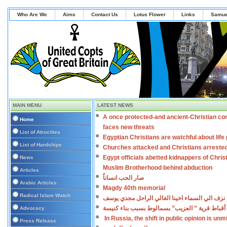
Who Are We
Aims
Contact Us
Lotus Flower
Links
Samue
MAIN MENU
LATEST NEWS
A once protected-and ancient-Christian co
Home
faces new threats
List of Atrocities
Egyptian Christians are watchful about lif
List of Hardships
Churches attacked and Christians arreste
Egypt officials abetted kidnappers of Chris
News
Muslim Brotherhood behind abduction
Articles
صار الحب انساناً
Arabic Articles
Magdy 40th memorial
Radical Islam Watch
نزف الي السماء اخينا الغالي الراحل مجدي يوسف
أقباط قرية ” العزيب” بسمالوط بسبب بناء كنيسة
Advocacy
In Russia, the shift in public opinion is un
Press Release