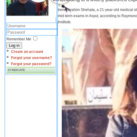
Irene Ibrahim Shehata, a 21-year-old medical s
mid-term exams in Asyut, according to Raymond 
Institute.
Remember Me
Log in
Create an account
Forgot your username?
Forgot your password?
SYNDICATE