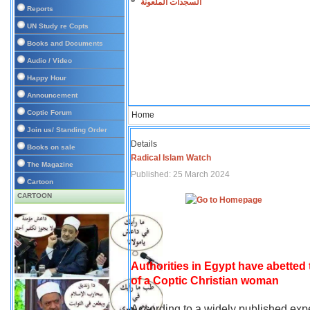
السجدات الملعونة
Reports
UN Study re Copts
Books and Documents
Audio / Video
Happy Hour
Announcement
Coptic Forum
Home
Join us/ Standing Order
Details
Books on sale
Radical Islam Watch
The Magazine
Published: 25 March 2024
Cartoon
CARTOON
Authorities in Egypt have abetted
of a Coptic Christian woman
According to a widely published expe