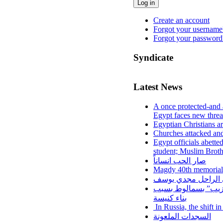
Log in
Create an account
Forgot your username
Forgot your password
Syndicate
Latest News
A once protected-and 
Egypt faces new threa
Egyptian Christians a
Churches attacked and
Egypt officials abette
student; Muslim Brot
صار الحب انساناً
Magdy 40th memorial
لي الراحل مجدي يوسف
عزيب” بسمالوط بسبب
بناء كنيسة
In Russia, the shift i
السجدات الملعونة