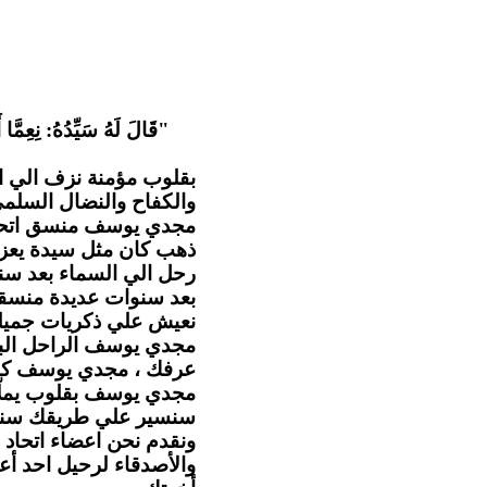
قَالَ لَهُ سَيِّدُهُ: نِعِمَّا أ
بقلوب مؤمنة نزف الي ا
والكفاح والنضال السل .
مجدي يوسف منسق اتحاد ا
ذهب كان مثل سيدة يعزي
رحل الي السماء بعد سن
بعد سنوات عديدة منسقا 
نعيش علي ذكريات جميلة.
مجدي يوسف الراحل البا
عرفك ، مجدي يوسف كا.
مجدي يوسف بقلوب يملّائها
سنسير علي طريقك سنهت
ونقدم نحن اعضاء اتحاد ا
والأصدقاء لرحيل احد أع