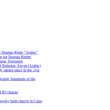
or Human Right "Arabic"
on for Human Rights
amic Terrorism
 Religion, Egypt.(Arabic)
 taking place in the 21st
ouble Standards of the
d ID change
wley built church in Cairo