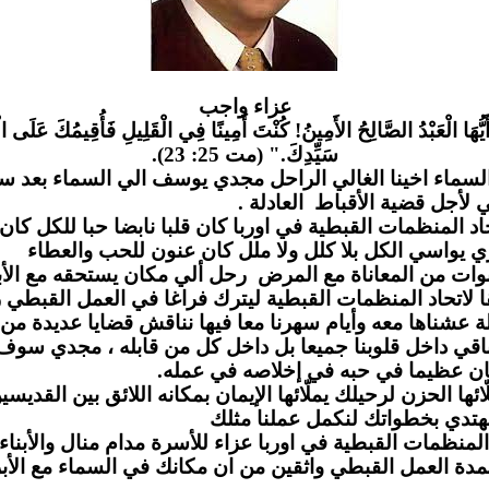
عزاء واج
ب
َيُّهَا الْعَبْدُ الصَّالِحُ الأَمِينُ! كُنْتَ أَمِينًا فِي الْقَلِيلِ فَأُقِيمُكَ عَلَى الْ
سَيِّدِكَ." (مت 25: 23).
لسماء اخينا الغالي الراحل مجدي يوسف الي السماء بعد س
مي لأجل قضية الأقباط العادلة
لمنظمات القبطية في اوربا كان قلبا نابضا حبا للكل كان يز
 يواسي الكل بلا كلل ولا ملل كان عنون للحب والعطاء
وات من المعاناة مع المرض رحل ألي مكان يستحقه مع الأب
لاتحاد المنظمات القبطية ليترك فراغا في العمل القبطي ر
 عشناها معه وأيام سهرنا معا فيها نناقش قضايا عديدة من
قي داخل قلوبنا جميعا بل داخل كل من قابله ، مجدي سو
ن عظيما في حبه في إخلاصه في عمله
 الحزن لرحيلك يملّائها الإيمان بمكانه اللائق بين القديسين
دي بخطواتك لنكمل عملنا مثلك
لمنظمات القبطية في اوربا عزاء للأسرة مدام منال والأبناء 
مدة العمل القبطي واثقين من ان مكانك في السماء مع الأب