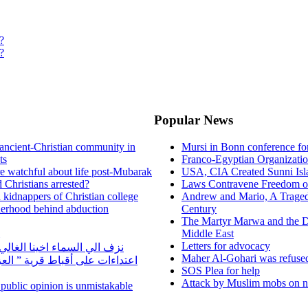
?
?
Popular News
ancient-Christian community in
Mursi in Bonn conference f
ts
Franco-Egyptian Organizati
re watchful about life post-Mubarak
USA, CIA Created Sunni Isl
 Christians arrested?
Laws Contravene Freedom of
d kidnappers of Christian college
Andrew and Mario, A Tragedy
herhood behind abduction
Century
The Martyr Marwa and the D
Middle East
Letters for advocacy
نزف الي السماء اخينا الغا
Maher Al-Gohari was refuse
اعتداءات على أقباط قرية ” ال
SOS Plea for help
Attack by Muslim mobs on ne
n public opinion is unmistakable