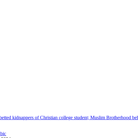
betted kidnappers of Christian college student; Muslim Brotherhood be
abic