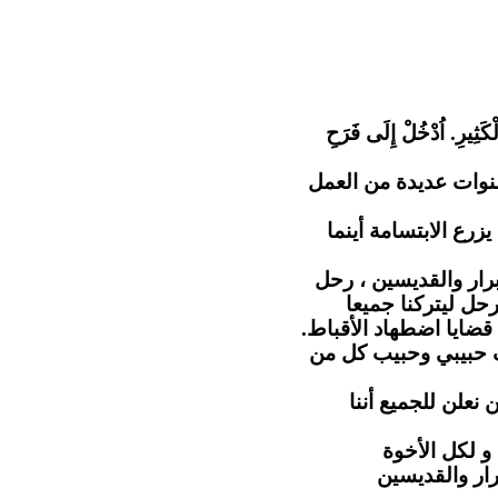
"كَثِيرِ. اُدْخُلْ إِلَى فَرَحِ
نوات عديدة من العمل
رع الابتسامة أينما
رار والقديسين ، رحل
حل ليتركنا جميعا
 قضايا اضطهاد الأقباط
ف حبيبي وحبيب كل من
 نعلن للجميع أننا
و لكل الأخوة
رار والقديسين