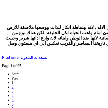
الاله . لانه ببساطة انكار للذات ووضعها ملاصقة للارض
لاشئ امام واهب الحياة لكل الخليقة .لكن هناك نوع من
ة لانها ضد الوطن وابنائه لان وازع ادائها شرير وخبيث
في تاريخنا المعاصر والقريب تعكس الي اي مستوي وصل
Read more: السجدات الملعونة
Page 1 of 95
Start
Prev
1
2
3
4
5
6