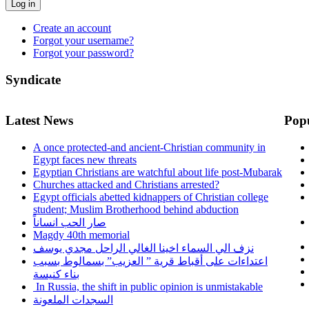
Log in
Create an account
Forgot your username?
Forgot your password?
Syndicate
Latest News
Pop
A once protected-and ancient-Christian community in
Egypt faces new threats
Egyptian Christians are watchful about life post-Mubarak
Churches attacked and Christians arrested?
Egypt officials abetted kidnappers of Christian college
student; Muslim Brotherhood behind abduction
صار الحب انساناً
Magdy 40th memorial
نزف الي السماء اخينا الغالي الراحل مجدي يوسف
اعتداءات على أقباط قرية ” العزيب” بسمالوط بسبب
بناء كنيسة
In Russia, the shift in public opinion is unmistakable
السجدات الملعونة