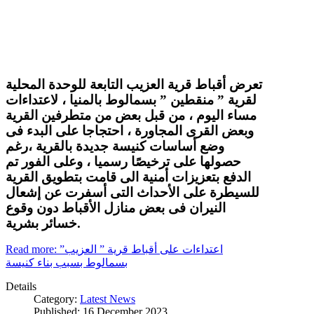
تعرض أقباط قرية العزيب التابعة للوحدة المحلية
لقرية ” منقطين ” بسمالوط بالمنيا ، لاعتداءات
مساء اليوم ، من قبل بعض من متطرفين القرية
وبعض القرى المجاورة ، احتجاجا على البدء فى
وضع أساسات كنيسة جديدة بالقرية ،رغم
حصولها على ترخيصًا رسميا ، وعلى الفور تم
الدفع بتعزيزات أمنية الى قامت بتطويق القرية
للسيطرة على الأحداث التى أسفرت عن إشعال
النيران فى بعض منازل الأقباط دون وقوع
خسائر بشرية.
Read more: اعتداءات على أقباط قرية ” العزيب”
بسمالوط بسبب بناء كنيسة
Details
Category:
Latest News
Published: 16 December 2023