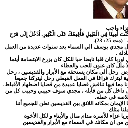
زاء واج
ب
" كُنْتَ أَمِينًا فِي الْقَلِيلِ فَأُقِيمُكَ عَلَى الْكَثِيرِ. اُدْخُلْ إِلَى فَرَحِ
." (مت 25: 23
احل مجدي يوسف الي السماء بعد سنوات عديدة من العمل
عادلة
ا كان قلبا نابضا حبا للكل كان يزرع الابتسامة أينما
ا ملل كان عنون للحب والعطاء
رض رحل ألي مكان يستحقه مع الأبرار والقديسين ، رحل
ة ليترك فراغا في العمل القبطي رحل ليتركنا جميعا
ا معا فيها نناقش قضايا عديدة من قضايا اضطهاد الأقباط
بل داخل كل من قابله ، مجدي سوف حبيبي وحبيب كل من
لاصه في عمله
لإيمان بمكانه اللائق بين القديسين نعلن للجميع أننا
نا مثلك
ا عزاء للأسرة مدام منال والأبناء و لكل الأخوة
ن من ان مكانك في السماء مع الأبرار والقديسين