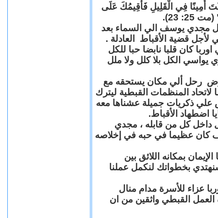
"كُنْتَ أَمِينًا فِي الْقَلِيلِ فَأُقِيمُكَ عَلَى
(مت 25: 23
حل مجدي يوسف الي السماء بعد
ي لأجل قضية الأقباط العادلة
با كان قلبا نابضا حبا للكل
 يواسي الكل بلا كلل ولا ملل
مرض رحل ألي مكان يستحقه مع
 لاتحاد المنظمات القبطية ليترك
ش علي ذكريات جميلة عشناها معه
يا اضطهاد الأقباط
 داخل كل من قابله ، مجدي
كان عظيما في حبه في إخلاصه
لإيمان بمكانه اللائق بين
نهتدي بخطواتك لنكمل عملنا
با عزاء للأسرة مدام منال
ة العمل القبطي واثقين من ان