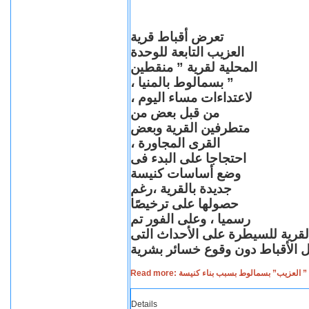
تعرض أقباط قرية
العزيب التابعة للوحدة
المحلية لقرية ” منقطين
” بسمالوط بالمنيا ،
لاعتداءات مساء اليوم ،
من قبل بعض من
متطرفين القرية وبعض
القرى المجاورة ،
احتجاجا على البدء فى
وضع أساسات كنيسة
جديدة بالقرية ،رغم
حصولها على ترخيصًا
رسميا ، وعلى الفور تم
القرية للسيطرة على الأحداث التى
Read more: لعزيب” بسمالوط بسبب بناء كنيسة
Details