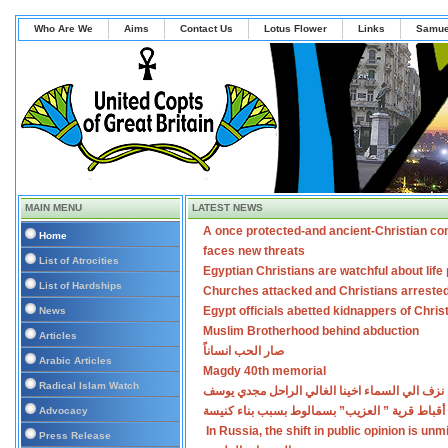
Who Are We
Aims
Contact Us
Lotus Flower
Links
Samue
MAIN MENU
LATEST NEWS
A once protected-and ancient-Christian co
Home
faces new threats
List of Atrocities
Egyptian Christians are watchful about lif
List of Hardships
Churches attacked and Christians arreste
Egypt officials abetted kidnappers of Chris
News
Muslim Brotherhood behind abduction
Articles
صار الحب انساناً
Arabic Articles
Magdy 40th memorial
Radical Islam Watch
نزف الي السماء اخينا الغالي الراحل مجدي يوسف
أقباط قرية ” العزيب” بسمالوط بسبب بناء كنيسة
Advocacy
In Russia, the shift in public opinion is un
Press Release