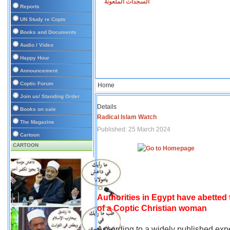
السجدات الملعونة
Reports
UN Study re Copts
Books and Documents
Audio / Video
Happy Hour
Announcement
Coptic Forum
Home
Join us/ Standing Order
Details
Books on sale
Radical Islam Watch
The Magazine
Published: 25 March 2024
Cartoon
CARTOON
Authorities in Egypt have abetted
of a Coptic Christian woman
According to a widely published expe