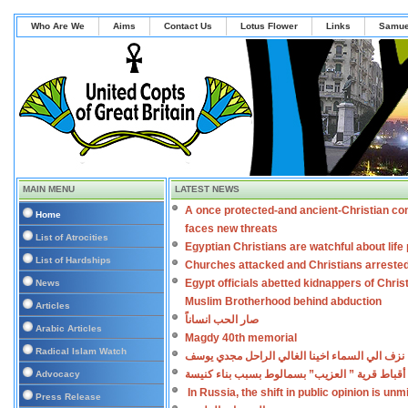
Who Are We
Aims
Contact Us
Lotus Flower
Links
Samue
MAIN MENU
LATEST NEWS
A once protected-and ancient-Christian co
Home
faces new threats
List of Atrocities
Egyptian Christians are watchful about lif
List of Hardships
Churches attacked and Christians arreste
Egypt officials abetted kidnappers of Chris
News
Muslim Brotherhood behind abduction
Articles
صار الحب انساناً
Arabic Articles
Magdy 40th memorial
Radical Islam Watch
نزف الي السماء اخينا الغالي الراحل مجدي يوسف
أقباط قرية ” العزيب” بسمالوط بسبب بناء كنيسة
Advocacy
In Russia, the shift in public opinion is un
Press Release