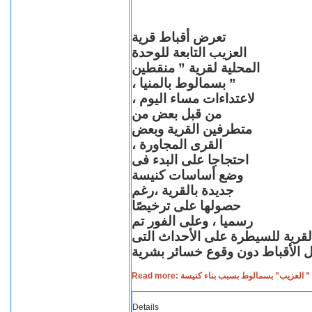
تعرض أقباط قرية
العزيب التابعة للوحدة
المحلية لقرية ” منقطين
” بسمالوط بالمنيا ،
لاعتداءات مساء اليوم ،
من قبل بعض من
متطرفين القرية وبعض
القرى المجاورة ،
احتجاجا على البدء فى
وضع أساسات كنيسة
جديدة بالقرية ،رغم
حصولها على ترخيصًا
رسميا ، وعلى الفور تم
القرية للسيطرة على الأحداث التى
Read more: لعزيب” بسمالوط بسبب بناء كنيسة
Details