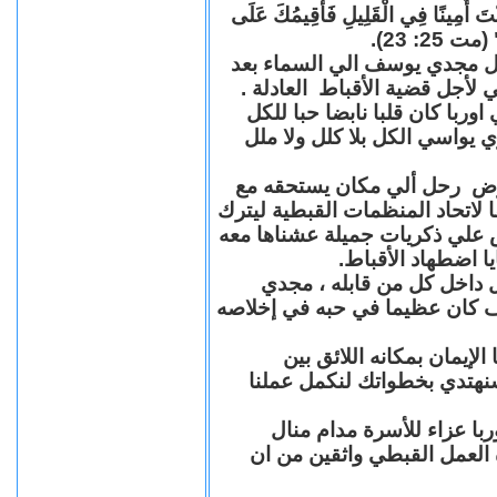
"كُنْتَ أَمِينًا فِي الْقَلِيلِ فَأُقِيمُكَ عَلَى
(مت 25: 23
حل مجدي يوسف الي السماء بعد
ي لأجل قضية الأقباط العادلة
با كان قلبا نابضا حبا للكل
 يواسي الكل بلا كلل ولا ملل
مرض رحل ألي مكان يستحقه مع
 لاتحاد المنظمات القبطية ليترك
ش علي ذكريات جميلة عشناها معه
يا اضطهاد الأقباط
 داخل كل من قابله ، مجدي
كان عظيما في حبه في إخلاصه
لإيمان بمكانه اللائق بين
نهتدي بخطواتك لنكمل عملنا
با عزاء للأسرة مدام منال
ة العمل القبطي واثقين من ان