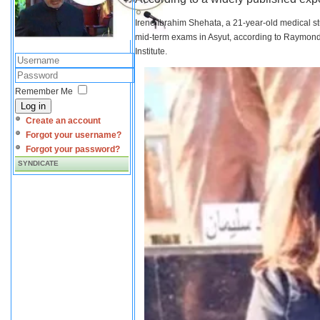
Irene Ibrahim Shehata, a 21-year-old medical s
mid-term exams in Asyut, according to Raymond 
Institute.
Remember Me
Log in
Create an account
Forgot your username?
Forgot your password?
SYNDICATE