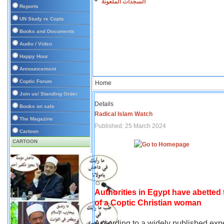
السجدات الملعونة
Reports
UN Study re Copts
Books and Documents
Audio / Video
Happy Hour
Announcement
Coptic Forum
Home
Join us/ Standing Order
Details
Books on sale
Radical Islam Watch
The Magazine
Published: 25 March 2024
Cartoon
CARTOON
Authorities in Egypt have abetted
of a Coptic Christian woman
According to a widely published expe