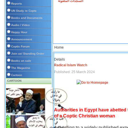
السجدات الملعونة
Reports
UN Study re Copts
Books and Documents
Audio / Video
Happy Hour
Announcement
Coptic Forum
Home
Join us/ Standing Order
Details
Books on sale
Radical Islam Watch
The Magazine
Published: 25 March 2024
Cartoon
CARTOON
Authorities in Egypt have abetted
of a Coptic Christian woman
According to a widely published expe