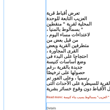
تعرض أقباط قرية
العزيب التابعة للوحدة
المحلية لقرية ” منقطين
” بسمالوط بالمنيا ،
لاعتداءات مساء اليوم ،
من قبل بعض من
متطرفين القرية وبعض
القرى المجاورة ،
احتجاجا على البدء فى
وضع أساسات كنيسة
جديدة بالقرية ،رغم
حصولها على ترخيصًا
رسميا ، وعلى الفور تم
القرية للسيطرة على الأحداث التى
Read more: لعزيب” بسمالوط بسبب بناء كنيسة
Details