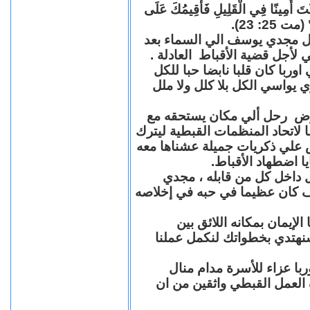
"كُنْتَ أَمِينًا فِي الْقَلِيلِ فَأُقِيمُكَ عَلَى
(مت 25: 23
حل مجدي يوسف الي السماء بعد
ي لأجل قضية الأقباط العادلة
با كان قلبا نابضا حبا للكل
 يواسي الكل بلا كلل ولا ملل
مرض رحل ألي مكان يستحقه مع
 لاتحاد المنظمات القبطية ليترك
ش علي ذكريات جميلة عشناها معه
يا اضطهاد الأقباط
 داخل كل من قابله ، مجدي
كان عظيما في حبه في إخلاصه
لإيمان بمكانه اللائق بين
نهتدي بخطواتك لنكمل عملنا
با عزاء للأسرة مدام منال
ة العمل القبطي واثقين من ان