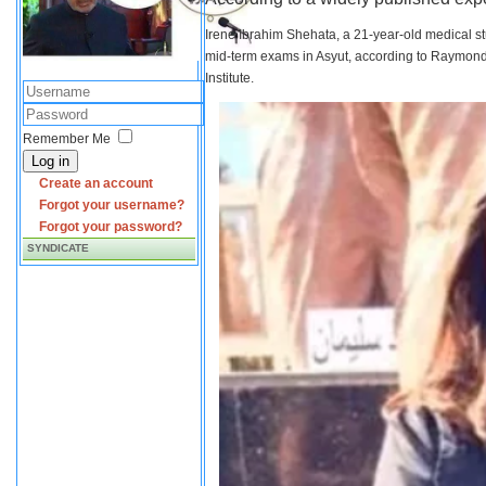
Irene Ibrahim Shehata, a 21-year-old medical s
mid-term exams in Asyut, according to Raymond 
Institute.
Remember Me
Log in
Create an account
Forgot your username?
Forgot your password?
SYNDICATE