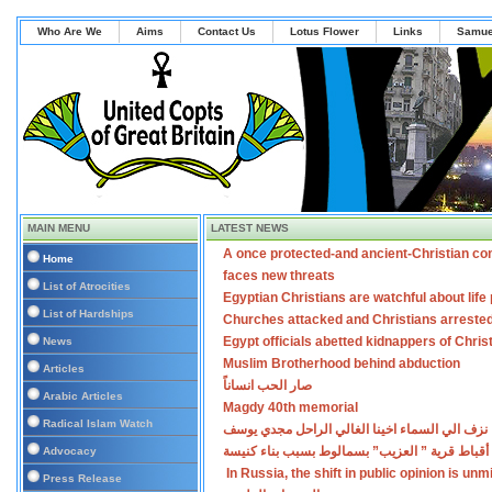
Who Are We
Aims
Contact Us
Lotus Flower
Links
Samue
MAIN MENU
LATEST NEWS
A once protected-and ancient-Christian co
Home
faces new threats
List of Atrocities
Egyptian Christians are watchful about lif
List of Hardships
Churches attacked and Christians arreste
Egypt officials abetted kidnappers of Chris
News
Muslim Brotherhood behind abduction
Articles
صار الحب انساناً
Arabic Articles
Magdy 40th memorial
Radical Islam Watch
نزف الي السماء اخينا الغالي الراحل مجدي يوسف
أقباط قرية ” العزيب” بسمالوط بسبب بناء كنيسة
Advocacy
In Russia, the shift in public opinion is un
Press Release