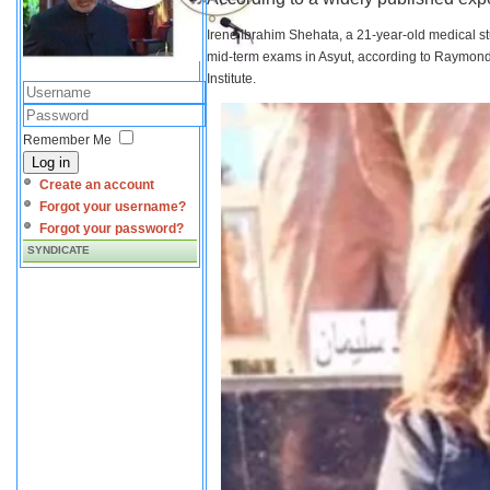
Irene Ibrahim Shehata, a 21-year-old medical s
mid-term exams in Asyut, according to Raymond 
Institute.
Remember Me
Log in
Create an account
Forgot your username?
Forgot your password?
SYNDICATE