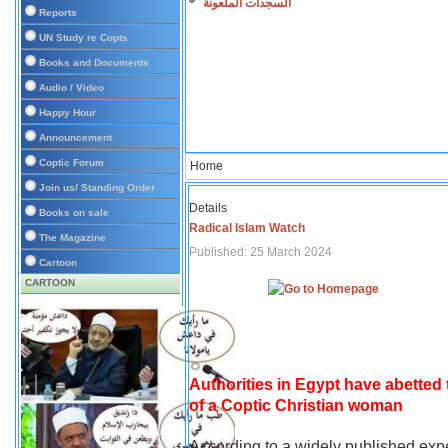
السجدات الملعونة
Reports
UN Study re Copts
Books and Documents
Audio / Video
Happy Hour
Announcement
Coptic Forum
Home
Join us/ Standing Order
Details
Books on sale
Radical Islam Watch
The Magazine
Published: 25 March 2024
Cartoon
CARTOON
Authorities in Egypt have abetted
of a Coptic Christian woman
According to a widely published expe