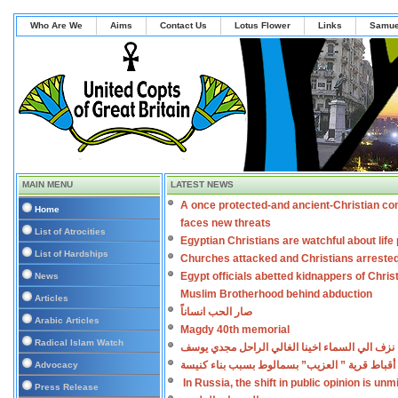
Who Are We
Aims
Contact Us
Lotus Flower
Links
Samue
MAIN MENU
LATEST NEWS
A once protected-and ancient-Christian co
Home
faces new threats
List of Atrocities
Egyptian Christians are watchful about lif
List of Hardships
Churches attacked and Christians arreste
Egypt officials abetted kidnappers of Chris
News
Muslim Brotherhood behind abduction
Articles
صار الحب انساناً
Arabic Articles
Magdy 40th memorial
Radical Islam Watch
نزف الي السماء اخينا الغالي الراحل مجدي يوسف
أقباط قرية ” العزيب” بسمالوط بسبب بناء كنيسة
Advocacy
In Russia, the shift in public opinion is un
Press Release