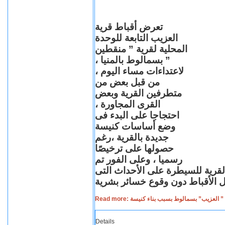
تعرض أقباط قرية
العزيب التابعة للوحدة
المحلية لقرية ” منقطين
” بسمالوط بالمنيا ،
لاعتداءات مساء اليوم ،
من قبل بعض من
متطرفين القرية وبعض
القرى المجاورة ،
احتجاجا على البدء فى
وضع أساسات كنيسة
جديدة بالقرية ،رغم
حصولها على ترخيصًا
رسميا ، وعلى الفور تم
القرية للسيطرة على الأحداث التى
Read more: لعزيب” بسمالوط بسبب بناء كنيسة
Details