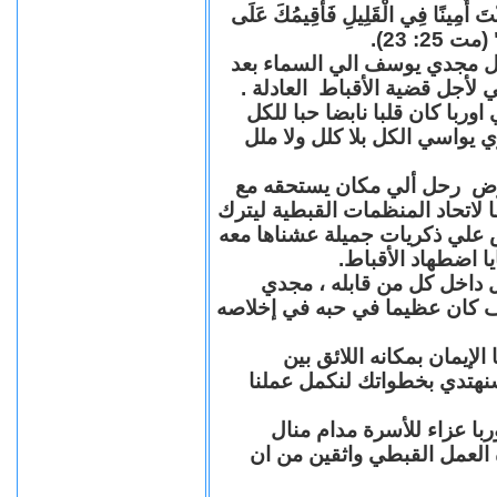
"كُنْتَ أَمِينًا فِي الْقَلِيلِ فَأُقِيمُكَ عَلَى
(مت 25: 23
حل مجدي يوسف الي السماء بعد
ي لأجل قضية الأقباط العادلة
با كان قلبا نابضا حبا للكل
 يواسي الكل بلا كلل ولا ملل
مرض رحل ألي مكان يستحقه مع
 لاتحاد المنظمات القبطية ليترك
ش علي ذكريات جميلة عشناها معه
يا اضطهاد الأقباط
 داخل كل من قابله ، مجدي
كان عظيما في حبه في إخلاصه
لإيمان بمكانه اللائق بين
نهتدي بخطواتك لنكمل عملنا
با عزاء للأسرة مدام منال
ة العمل القبطي واثقين من ان