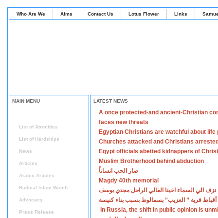
Who Are We
Aims
Contact Us
Lotus Flower
Links
Samue
MAIN MENU
LATEST NEWS
A once protected-and ancient-Christian co
Home
faces new threats
List of Atrocities
Egyptian Christians are watchful about lif
List of Hardships
Churches attacked and Christians arreste
Egypt officials abetted kidnappers of Chris
News
Muslim Brotherhood behind abduction
Articles
صار الحب انساناً
Arabic Articles
Magdy 40th memorial
Radical Islam Watch
نزف الي السماء اخينا الغالي الراحل مجدي يوسف
أقباط قرية ” العزيب” بسمالوط بسبب بناء كنيسة
Advocacy
In Russia, the shift in public opinion is un
Press Release