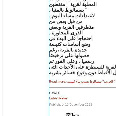
المحلية لقرية ” منقطين
” بسمالوط بالمنيا ،
لاعتداءات مساء اليوم ،
من قبل بعض من
متطرفين القرية وبعض
القرى المجاورة ،
احتجاجا على البدء فى
وضع أساسات كنيسة
جديدة بالقرية ،رغم
حصولها على ترخيصًا
رسميا ، وعلى الفور تم
القرية للسيطرة على الأحداث التى
Read more: لعزيب” بسمالوط بسبب بناء كنيسة
Details
Latest News
Published: 16 December 2023