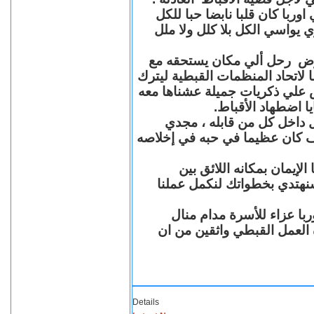
با كان قلبا نابضا حبا للكل
 يواسي الكل بلا كلل ولا ملل
مرض رحل ألي مكان يستحقه مع
 لاتحاد المنظمات القبطية ليترك
ش علي ذكريات جميلة عشناها معه
يا اضطهاد الأقباط
 داخل كل من قابله ، مجدي
كان عظيما في حبه في إخلاصه
لإيمان بمكانه اللائق بين
نهتدي بخطواتك لنكمل عملنا
با عزاء للأسرة مدام منال
ة العمل القبطي واثقين من ان
Details