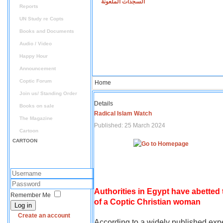
السجدات الملعونة
Reports
UN Study re Copts
Books and Documents
Audio / Video
Happy Hour
Announcement
Coptic Forum
Home
Join us/ Standing Order
Details
Books on sale
Radical Islam Watch
The Magazine
Published: 25 March 2024
Cartoon
CARTOON
Authorities in Egypt have abetted
Remember Me
of a Coptic Christian woman
Log in
Create an account
According to a widely published expe