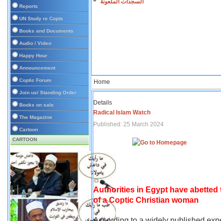
السجدات الملعونة
Reports
UN Study re Copts
Books and Documents
Audio / Video
Happy Hour
Announcement
Coptic Forum
Home
Join us/ Standing Order
Details
Books on sale
Radical Islam Watch
The Magazine
Published: 25 March 2024
Cartoon
CARTOON
Authorities in Egypt have abetted
of a Coptic Christian woman
According to a widely published expe