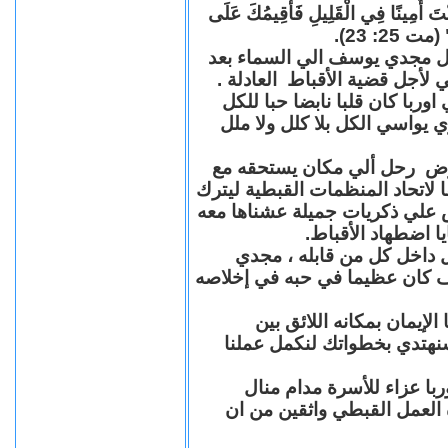
"كُنْتَ أَمِينًا فِي الْقَلِيلِ فَأُقِيمُكَ عَلَى
(مت 25: 23
حل مجدي يوسف الي السماء بعد
ي لأجل قضية الأقباط العادلة
با كان قلبا نابضا حبا للكل
 يواسي الكل بلا كلل ولا ملل
مرض رحل ألي مكان يستحقه مع
 لاتحاد المنظمات القبطية ليترك
ش علي ذكريات جميلة عشناها معه
يا اضطهاد الأقباط
 داخل كل من قابله ، مجدي
كان عظيما في حبه في إخلاصه
لإيمان بمكانه اللائق بين
نهتدي بخطواتك لنكمل عملنا
با عزاء للأسرة مدام منال
ة العمل القبطي واثقين من ان