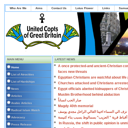
Who Are We
Aims
Contact Us
Lotus Flower
Links
Samue
MAIN MENU
LATEST NEWS
A once protected-and ancient-Christian co
Home
faces new threats
List of Atrocities
Egyptian Christians are watchful about lif
List of Hardships
Churches attacked and Christians arreste
Egypt officials abetted kidnappers of Chris
News
Muslim Brotherhood behind abduction
Articles
صار الحب انساناً
Arabic Articles
Magdy 40th memorial
Radical Islam Watch
نزف الي السماء اخينا الغالي الراحل مجدي يوسف
أقباط قرية ” العزيب” بسمالوط بسبب بناء كنيسة
Advocacy
In Russia, the shift in public opinion is un
Press Release