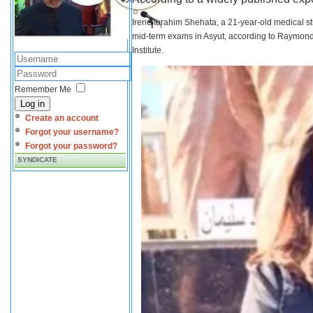
Irene Ibrahim Shehata, a 21-year-old medical s
mid-term exams in Asyut, according to Raymond 
Institute.
Remember Me
Log in
Create an account
Forgot your username?
Forgot your password?
SYNDICATE