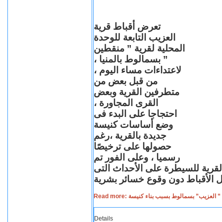
تعرض أقباط قرية
العزيب التابعة للوحدة
المحلية لقرية ” منقطين
” بسمالوط بالمنيا ،
لاعتداءات مساء اليوم ،
من قبل بعض من
متطرفين القرية وبعض
القرى المجاورة ،
احتجاجا على البدء فى
وضع أساسات كنيسة
جديدة بالقرية ،رغم
حصولها على ترخيصًا
رسميا ، وعلى الفور تم
القرية للسيطرة على الأحداث التى
Read more: لعزيب” بسمالوط بسبب بناء كنيسة
Details