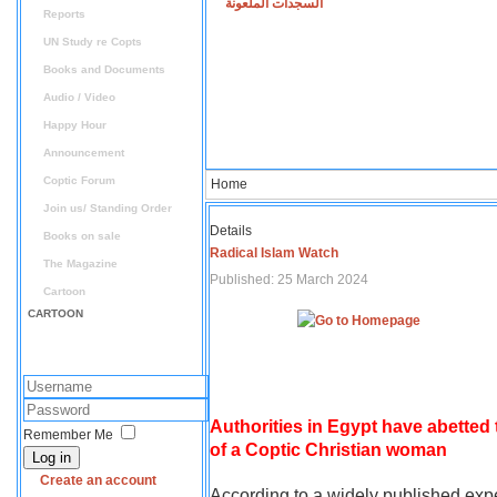
السجدات الملعونة
Reports
UN Study re Copts
Books and Documents
Audio / Video
Happy Hour
Announcement
Coptic Forum
Home
Join us/ Standing Order
Details
Books on sale
Radical Islam Watch
The Magazine
Published: 25 March 2024
Cartoon
CARTOON
Authorities in Egypt have abetted
Remember Me
of a Coptic Christian woman
Log in
Create an account
According to a widely published expe