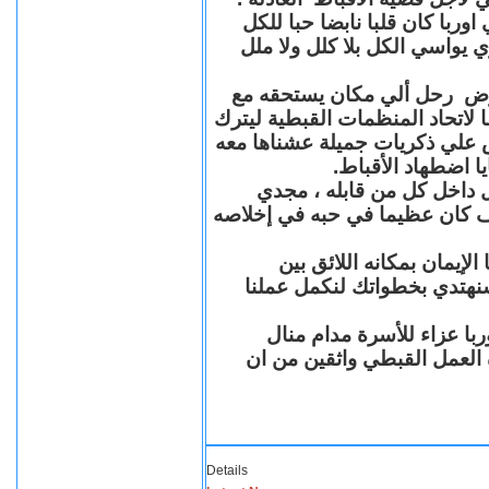
با كان قلبا نابضا حبا للكل
 يواسي الكل بلا كلل ولا ملل
مرض رحل ألي مكان يستحقه مع
 لاتحاد المنظمات القبطية ليترك
ش علي ذكريات جميلة عشناها معه
يا اضطهاد الأقباط
 داخل كل من قابله ، مجدي
كان عظيما في حبه في إخلاصه
لإيمان بمكانه اللائق بين
نهتدي بخطواتك لنكمل عملنا
با عزاء للأسرة مدام منال
ة العمل القبطي واثقين من ان
Details