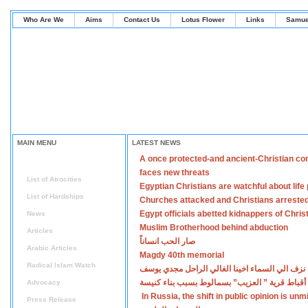
Who Are We
Aims
Contact Us
Lotus Flower
Links
Samue
MAIN MENU
LATEST NEWS
A once protected-and ancient-Christian co
Home
faces new threats
List of Atrocities
Egyptian Christians are watchful about lif
List of Hardships
Churches attacked and Christians arreste
Egypt officials abetted kidnappers of Chris
News
Muslim Brotherhood behind abduction
Articles
صار الحب انساناً
Arabic Articles
Magdy 40th memorial
Radical Islam Watch
نزف الي السماء اخينا الغالي الراحل مجدي يوسف
أقباط قرية ” العزيب” بسمالوط بسبب بناء كنيسة
Advocacy
In Russia, the shift in public opinion is un
Press Release