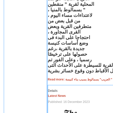
المحلية لقرية ” منقطين
” بسمالوط بالمنيا ،
لاعتداءات مساء اليوم ،
من قبل بعض من
متطرفين القرية وبعض
القرى المجاورة ،
احتجاجا على البدء فى
وضع أساسات كنيسة
جديدة بالقرية ،رغم
حصولها على ترخيصًا
رسميا ، وعلى الفور تم
القرية للسيطرة على الأحداث التى
Read more: لعزيب” بسمالوط بسبب بناء كنيسة
Details
Latest News
Published: 16 December 2023