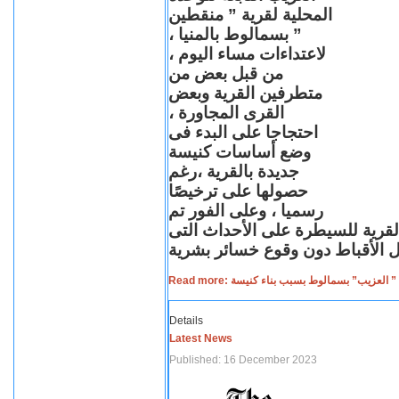
المحلية لقرية ” منقطين
” بسمالوط بالمنيا ،
لاعتداءات مساء اليوم ،
من قبل بعض من
متطرفين القرية وبعض
القرى المجاورة ،
احتجاجا على البدء فى
وضع أساسات كنيسة
جديدة بالقرية ،رغم
حصولها على ترخيصًا
رسميا ، وعلى الفور تم
القرية للسيطرة على الأحداث التى
Read more: لعزيب” بسمالوط بسبب بناء كنيسة
Details
Latest News
Published: 16 December 2023