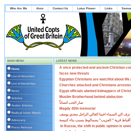
Who Are We
Aims
Contact Us
Lotus Flower
Links
Samue
MAIN MENU
LATEST NEWS
A once protected-and ancient-Christian co
Home
faces new threats
List of Atrocities
Egyptian Christians are watchful about lif
List of Hardships
Churches attacked and Christians arreste
Egypt officials abetted kidnappers of Chris
News
Muslim Brotherhood behind abduction
Articles
صار الحب انساناً
Arabic Articles
Magdy 40th memorial
Radical Islam Watch
نزف الي السماء اخينا الغالي الراحل مجدي يوسف
أقباط قرية ” العزيب” بسمالوط بسبب بناء كنيسة
Advocacy
In Russia, the shift in public opinion is un
Press Release