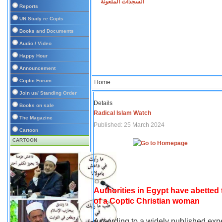
السجدات الملعونة
Reports
UN Study re Copts
Books and Documents
Audio / Video
Happy Hour
Announcement
Coptic Forum
Home
Join us/ Standing Order
Details
Books on sale
Radical Islam Watch
The Magazine
Published: 25 March 2024
Cartoon
CARTOON
Authorities in Egypt have abetted
of a Coptic Christian woman
According to a widely published expe