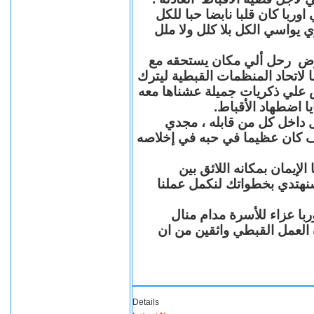
با كان قلبا نابضا حبا للكل
 يواسي الكل بلا كلل ولا ملل
مرض رحل ألي مكان يستحقه مع
 لاتحاد المنظمات القبطية ليترك
ش علي ذكريات جميلة عشناها معه
يا اضطهاد الأقباط
 داخل كل من قابله ، مجدي
كان عظيما في حبه في إخلاصه
لإيمان بمكانه اللائق بين
نهتدي بخطواتك لنكمل عملنا
با عزاء للأسرة مدام منال
ة العمل القبطي واثقين من ان
Details