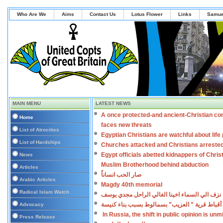
Who Are We
Aims
Contact Us
Lotus Flower
Links
Samue
MAIN MENU
LATEST NEWS
A once protected-and ancient-Christian co
Home
faces new threats
List of Atrocities
Egyptian Christians are watchful about lif
List of Hardships
Churches attacked and Christians arreste
Egypt officials abetted kidnappers of Chris
News
Muslim Brotherhood behind abduction
Articles
صار الحب انساناً
Arabic Articles
Magdy 40th memorial
Radical Islam Watch
نزف الي السماء اخينا الغالي الراحل مجدي يوسف
أقباط قرية ” العزيب” بسمالوط بسبب بناء كنيسة
Advocacy
In Russia, the shift in public opinion is un
Press Release