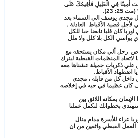
"كُنْتَ أَمِينًا فِي الْقَلِيلِ فَأُقِيمُكَ عَلَى
(مت 25: 23
حل مجدي يوسف الي السماء بعد
ي لأجل قضية الأقباط العادلة
با كان قلبا نابضا حبا للكل
 يواسي الكل بلا كلل ولا ملل
مرض رحل ألي مكان يستحقه مع
 لاتحاد المنظمات القبطية ليترك
ش علي ذكريات جميلة عشناها معه
يا اضطهاد الأقباط
 داخل كل من قابله ، مجدي
كان عظيما في حبه في إخلاصه
لإيمان بمكانه اللائق بين
نهتدي بخطواتك لنكمل عملنا
با عزاء للأسرة مدام منال
ة العمل القبطي واثقين من ان