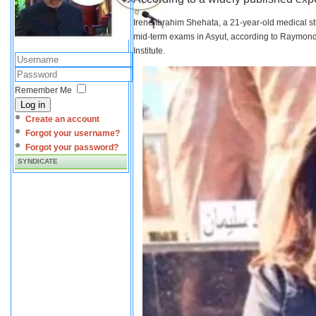
Irene Ibrahim Shehata, a 21-year-old medical s
mid-term exams in Asyut, according to Raymond 
Institute.
Remember Me
Log in
Create an account
Forgot your username?
Forgot your password?
SYNDICATE