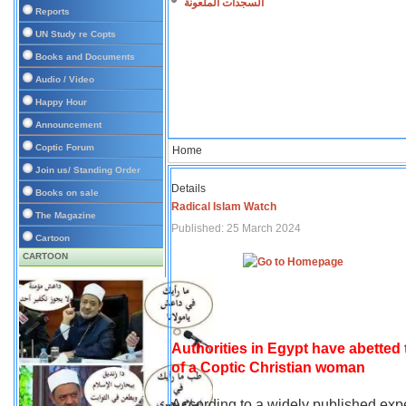
السجدات الملعونة
Reports
UN Study re Copts
Books and Documents
Audio / Video
Happy Hour
Announcement
Coptic Forum
Home
Join us/ Standing Order
Details
Books on sale
Radical Islam Watch
The Magazine
Published: 25 March 2024
Cartoon
CARTOON
Authorities in Egypt have abetted
of a Coptic Christian woman
According to a widely published expe