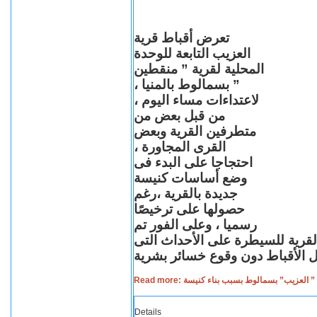
تعرض أقباط قرية
العزيب التابعة للوحدة
المحلية لقرية ” منقطين
” بسمالوط بالمنيا ،
لاعتداءات مساء اليوم ،
من قبل بعض من
متطرفين القرية وبعض
القرى المجاورة ،
احتجاجا على البدء فى
وضع أساسات كنيسة
جديدة بالقرية ،رغم
حصولها على ترخيصًا
رسميا ، وعلى الفور تم
القرية للسيطرة على الأحداث التى
Read more: لعزيب” بسمالوط بسبب بناء كنيسة
Details