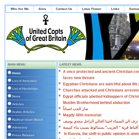
Who Are We
Aims
Contact Us
Lotus Flower
Links
Samue
MAIN MENU
LATEST NEWS
A once protected-and ancient-Christian co
Home
faces new threats
List of Atrocities
Egyptian Christians are watchful about lif
List of Hardships
Churches attacked and Christians arreste
Egypt officials abetted kidnappers of Chris
News
Muslim Brotherhood behind abduction
Articles
صار الحب انساناً
Arabic Articles
Magdy 40th memorial
Radical Islam Watch
نزف الي السماء اخينا الغالي الراحل مجدي يوسف
أقباط قرية ” العزيب” بسمالوط بسبب بناء كنيسة
Advocacy
In Russia, the shift in public opinion is un
Press Release