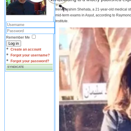
Irene Ibrahim Shehata, a 21-year-old medical s
mid-term exams in Asyut, according to Raymond 
Institute.
Remember Me
Log in
Create an account
Forgot your username?
Forgot your password?
SYNDICATE