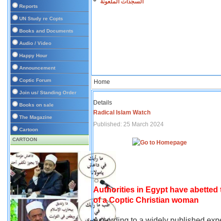
السجدات الملعونة
Reports
UN Study re Copts
Books and Documents
Audio / Video
Happy Hour
Announcement
Coptic Forum
Home
Join us/ Standing Order
Details
Books on sale
Radical Islam Watch
The Magazine
Published: 25 March 2024
Cartoon
CARTOON
Authorities in Egypt have abetted
of a Coptic Christian woman
According to a widely published expe