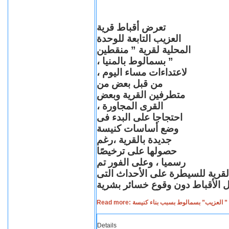
تعرض أقباط قرية
العزيب التابعة للوحدة
المحلية لقرية ” منقطين
” بسمالوط بالمنيا ،
لاعتداءات مساء اليوم ،
من قبل بعض من
متطرفين القرية وبعض
القرى المجاورة ،
احتجاجا على البدء فى
وضع أساسات كنيسة
جديدة بالقرية ،رغم
حصولها على ترخيصًا
رسميا ، وعلى الفور تم
القرية للسيطرة على الأحداث التى
Read more: لعزيب” بسمالوط بسبب بناء كنيسة
Details