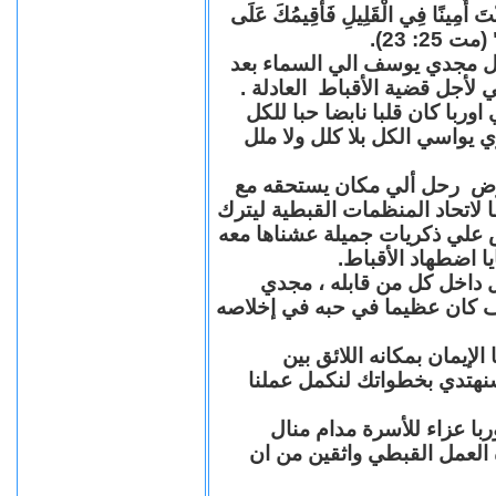
"كُنْتَ أَمِينًا فِي الْقَلِيلِ فَأُقِيمُكَ عَلَى
(مت 25: 23
حل مجدي يوسف الي السماء بعد
ي لأجل قضية الأقباط العادلة
با كان قلبا نابضا حبا للكل
 يواسي الكل بلا كلل ولا ملل
مرض رحل ألي مكان يستحقه مع
 لاتحاد المنظمات القبطية ليترك
ش علي ذكريات جميلة عشناها معه
يا اضطهاد الأقباط
 داخل كل من قابله ، مجدي
كان عظيما في حبه في إخلاصه
لإيمان بمكانه اللائق بين
نهتدي بخطواتك لنكمل عملنا
با عزاء للأسرة مدام منال
ة العمل القبطي واثقين من ان